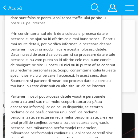
informatii din browserul tau pentru a-ti putea
Acasă
oferi content si reclame personalizate in
functie de interesele si nevoile tale. De asemenea, aceste
date sunt folosite pentru analizarea traffic-ului pe site-ul
nostru si pe Internet.
Prin consimtamantul oferit de a colecta si procesa datele
personale, ne ajuti sa iti oferim cele mai bune servicii. Pentru
mai multe detalii, poti verifica informatiile necesare despre
partenerii nostri si modul in care acestia folosesc datele.
Daca nu esti de acord sa colectam si sa procesam datele tale
personale, nu vom putea sa iti oferim cele mai bune conditii
de navigare pe site-ul nostru si nici nu iti putem afisa continut
Camelia
sau reclame personalizate. Scopul consimtamantului tau este
specific serviciului pe care il accesezi. In acest sens, doar
Roanunt.ro si partenerii nostri pot procesa datele acordului
Mobil:
+40799072291
tau iar el nu este distribuit cu alte site-uri de pe Internet.
Partenerii nostri pot procesa datele voastre persoanele
pentru cu unul sau mai multe scopuri: stocarea și/sau
Ultimele articole ale acestui vânzător
accesarea informațiilor de pe un dispozitiv, selectarea
reclamelor de bază, crearea unui profil de reclame
personalizate, selectarea reclamelor personalizate, crearea
unui profil de conținut personalizat, selectarea conținutului
personalizat, măsurarea performanței reclamelor,
măsurarea performanței conținutului, aplicarea cercetărilor