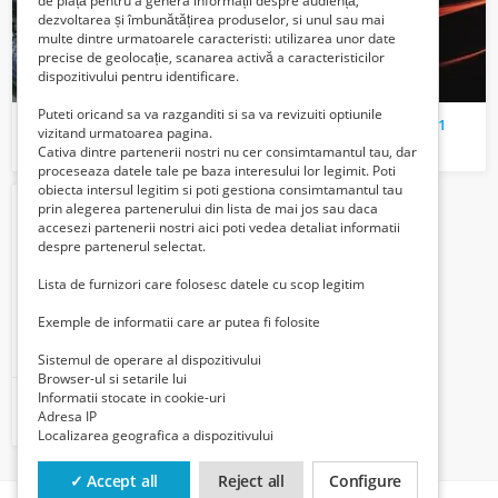
de piață pentru a genera informații despre audiență,
dezvoltarea și îmbunătățirea produselor, si unul sau mai
multe dintre urmatoarele caracteristi: utilizarea unor date
precise de geolocație, scanarea activă a caracteristicilor
dispozitivului pentru identificare.
Puteti oricand sa va razganditi si sa va revizuiti optiunile
Casca integrala Scorpion Exo 491 solid
Campagne Carbon brut F1
vizitand urmatoarea pagina.
350 Lei
550 Lei
Cativa dintre partenerii nostri nu cer consimtamantul tau, dar
proceseaza datele tale pe baza interesului lor legimit. Poti
obiecta intersul legitim si poti gestiona consimtamantul tau
prin alegerea partenerului din lista de mai jos sau daca
accesezi partenerii nostri aici poti vedea detaliat informatii
despre partenerul selectat.
Lista de furnizori care folosesc datele cu scop legitim
Exemple de informatii care ar putea fi folosite
Sistemul de operare al dispozitivului
Browser-ul si setarile lui
Informatii stocate in cookie-uri
Electrician instalații electrice
Adresa IP
Verifica cu vanzatorul
Localizarea geografica a dispozitivului
✓ Accept all
Reject all
Configure