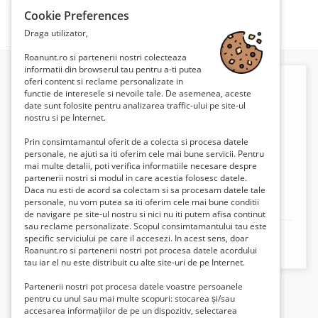
Cookie Preferences
Căutare
Draga utilizator,
Roanunt.ro si partenerii nostri colecteaza
informatii din browserul tau pentru a-ti putea
oferi content si reclame personalizate in
functie de interesele si nevoile tale. De asemenea, aceste
date sunt folosite pentru analizarea traffic-ului pe site-ul
nostru si pe Internet.
Prin consimtamantul oferit de a colecta si procesa datele
personale, ne ajuti sa iti oferim cele mai bune servicii. Pentru
mai multe detalii, poti verifica informatiile necesare despre
partenerii nostri si modul in care acestia folosesc datele.
Daca nu esti de acord sa colectam si sa procesam datele tale
personale, nu vom putea sa iti oferim cele mai bune conditii
Acceda
de navigare pe site-ul nostru si nici nu iti putem afisa continut
sau reclame personalizate. Scopul consimtamantului tau este
Mobil:
+40722327570
specific serviciului pe care il accesezi. In acest sens, doar
Roanunt.ro si partenerii nostri pot procesa datele acordului
tau iar el nu este distribuit cu alte site-uri de pe Internet.
Partenerii nostri pot procesa datele voastre persoanele
pentru cu unul sau mai multe scopuri: stocarea și/sau
accesarea informațiilor de pe un dispozitiv, selectarea