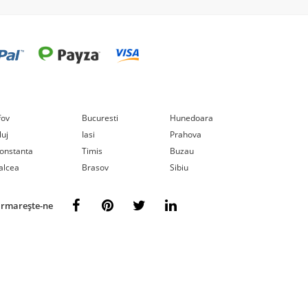
lfov
Bucuresti
Hunedoara
luj
Iasi
Prahova
onstanta
Timis
Buzau
alcea
Brasov
Sibiu
rmarește-ne