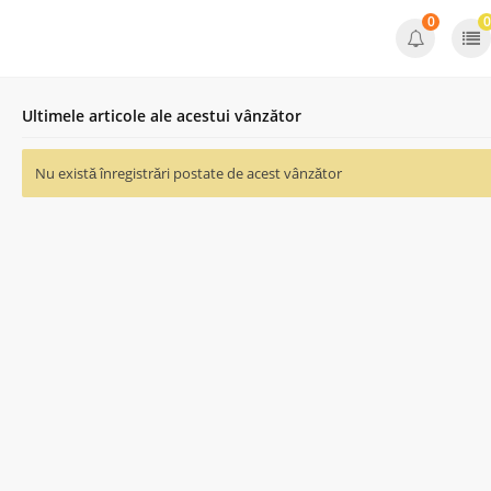
0
0
Ultimele articole ale acestui vânzător
Nu există înregistrări postate de acest vânzător