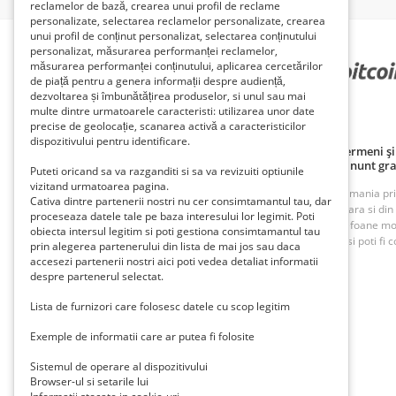
reclamelor de bază, crearea unui profil de reclame
personalizate, selectarea reclamelor personalizate, crearea
unui profil de conținut personalizat, selectarea conținutului
personalizat, măsurarea performanței reclamelor,
măsurarea performanței conținutului, aplicarea cercetărilor
PARTENERII NOȘTRI
de piață pentru a genera informații despre audiență,
dezvoltarea și îmbunătățirea produselor, si unul sau mai
multe dintre urmatoarele caracteristi: utilizarea unor date
precise de geolocație, scanarea activă a caracteristicilor
dispozitivului pentru identificare.
Politică de confidențialitate
Politica cookie
Termeni și 
Principii de publicare anunț gratuit
Cum adaug anunt gra
Puteti oricand sa va razganditi si sa va revizuiti optiunile
vizitand urmatoarea pagina.
ROAnunt este o platforma de vanzare si cumparare din Romania prin an
Cativa dintre partenerii nostri nu cer consimtamantul tau, dar
oferte foarte bune din Bucuresti, Iasi, Cluj, Craiova, Timisoara si di
proceseaza datele tale pe baza interesului lor legimit. Poti
imobiliare, inchirieri imobiliare, vanzari case, terenuri, telefoane m
obiecta intersul legitim si poti gestiona consimtamantul tau
munca. Cu ROAnunt adaugi anunturi gratuite foarte rapid si poti fi co
prin alegerea partenerului din lista de mai jos sau daca
accesezi partenerii nostri aici poti vedea detaliat informatii
despre partenerul selectat.
Contact
Trimite-ne un mail la
contact@roanunt.ro
Lista de furnizori care folosesc datele cu scop legitim
Exemple de informatii care ar putea fi folosite
Sistemul de operare al dispozitivului
Browser-ul si setarile lui