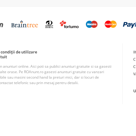
condiții de utilizare
I
tuit
C
unturi online. Aici poti sa publici anunturi gratuite si sa gasesti
C
n alte orase. Pe ROAnunt.ro gasesti anunturi gratuite cu vanzari
V
obile sau masini second hand la preturi mici, dar si locuri de
ntactat telefonic sau prin mesaj pentru detalii.
U