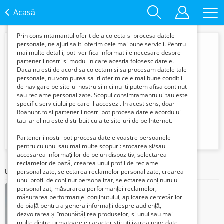
functie de interesele si nevoile tale. De asemenea, aceste
date sunt folosite pentru analizarea traffic-ului pe site-ul
Acasă
nostru si pe Internet.
Prin consimtamantul oferit de a colecta si procesa datele
personale, ne ajuti sa iti oferim cele mai bune servicii. Pentru
mai multe detalii, poti verifica informatiile necesare despre
partenerii nostri si modul in care acestia folosesc datele.
Daca nu esti de acord sa colectam si sa procesam datele tale
personale, nu vom putea sa iti oferim cele mai bune conditii
de navigare pe site-ul nostru si nici nu iti putem afisa continut
sau reclame personalizate. Scopul consimtamantului tau este
specific serviciului pe care il accesezi. In acest sens, doar
Roanunt.ro si partenerii nostri pot procesa datele acordului
dana
tau iar el nu este distribuit cu alte site-uri de pe Internet.
Mobil:
Partenerii nostri pot procesa datele voastre persoanele
+40733711246
pentru cu unul sau mai multe scopuri: stocarea și/sau
accesarea informațiilor de pe un dispozitiv, selectarea
reclamelor de bază, crearea unui profil de reclame
Ultimele articole ale acestui vânzător
personalizate, selectarea reclamelor personalizate, crearea
unui profil de conținut personalizat, selectarea conținutului
personalizat, măsurarea performanței reclamelor,
măsurarea performanței conținutului, aplicarea cercetărilor
de piață pentru a genera informații despre audiență,
dezvoltarea și îmbunătățirea produselor, si unul sau mai
multe dintre urmatoarele caracteristi: utilizarea unor date