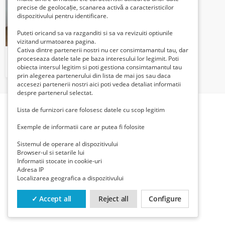
precise de geolocație, scanarea activă a caracteristicilor
dispozitivului pentru identificare.
Puteti oricand sa va razganditi si sa va revizuiti optiunile
vizitand urmatoarea pagina.
Cativa dintre partenerii nostri nu cer consimtamantul tau, dar
Unirii Cantemir Tineretului 2/7 Particular Lux
proceseaza datele tale pe baza interesului lor legimit. Poti
129700 Euro €
obiecta intersul legitim si poti gestiona consimtamantul tau
prin alegerea partenerului din lista de mai jos sau daca
accesezi partenerii nostri aici poti vedea detaliat informatii
despre partenerul selectat.
Lista de furnizori care folosesc datele cu scop legitim
Exemple de informatii care ar putea fi folosite
Sistemul de operare al dispozitivului
Browser-ul si setarile lui
Informatii stocate in cookie-uri
Adresa IP
Localizarea geografica a dispozitivului
✓ Accept all
Reject all
Configure