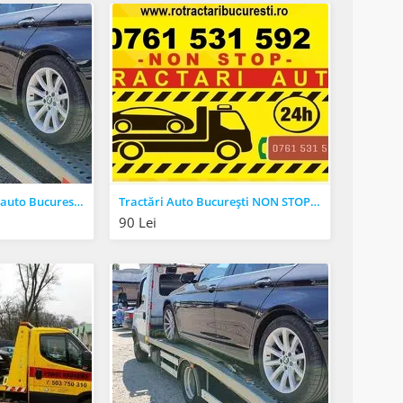
platforma transport auto Bucuresti Calarasi
Tractări Auto București NON STOP – Intervenție Rapidă 24/7
90 Lei