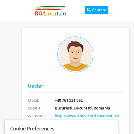
Căutare
tractari
Mobil:
+40 761 531 592
Locație:
Bucuresti, Bucuresti, Romania
Website:
http://www.rotractaribucuresti.ro
Cookie Preferences
Tractări Auto București NON STOP – Intervenție