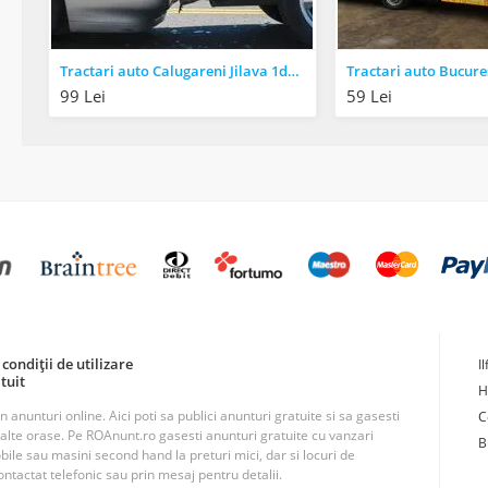
Tractari auto Calugareni Jilava 1decembrie
Tractari auto Bucure
99 Lei
59 Lei
condiții de utilizare
I
tuit
H
unturi online. Aici poti sa publici anunturi gratuite si sa gasesti
C
n alte orase. Pe ROAnunt.ro gasesti anunturi gratuite cu vanzari
B
obile sau masini second hand la preturi mici, dar si locuri de
ntactat telefonic sau prin mesaj pentru detalii.