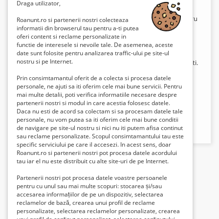
Rapidă 24/7 Cauți Tractări Auto București rapide și
Draga utilizator,
sigure? Intervenim NON STOP în tot București, în
toate sectoarele, cu platformă auto modernă pentru
Roanunt.ro si partenerii nostri colecteaza
autoturisme, SUV, dube și autoutilitare. Servicii
informatii din browserul tau pentru a-ti putea
Tractări Auto București: ✔ Tractări autoturisme ✔
oferi content si reclame personalizate in
functie de interesele si nevoile tale. De asemenea, aceste
Tractări SUV ✔ Tractări dube 3.5T ✔ Transport auto
date sunt folosite pentru analizarea traffic-ului pe site-ul
către service ✔ Intervenții pentru mașini avariate
nostru si pe Internet.
Ajungem rapid în 20–30 minute oriunde în București.
Dacă ai nevoie urgentă de tractări auto București,
Prin consimtamantul oferit de a colecta si procesa datele
suntem disponibili 24/7. 📞 0761531592 🌐
personale, ne ajuti sa iti oferim cele mai bune servicii. Pentru
www.rotractaribucuresti.ro #Hashtaguri SEO –
mai multe detalii, poti verifica informatiile necesare despre
Tractări Auto București #TractariAutoBucuresti
partenerii nostri si modul in care acestia folosesc datele.
#TractariBucuresti #PlatformaAutoBucuresti
Daca nu esti de acord sa colectam si sa procesam datele tale
#TractariNonStop #Tractari24_7 #PlatformaAuto
personale, nu vom putea sa iti oferim cele mai bune conditii
#TransportAuto #AsistentaRutiera
de navigare pe site-ul nostru si nici nu iti putem afisa continut
sau reclame personalizate. Scopul consimtamantului tau este
specific serviciului pe care il accesezi. In acest sens, doar
Roanunt.ro si partenerii nostri pot procesa datele acordului
tau iar el nu este distribuit cu alte site-uri de pe Internet.
Partenerii nostri pot procesa datele voastre persoanele
pentru cu unul sau mai multe scopuri: stocarea și/sau
accesarea informațiilor de pe un dispozitiv, selectarea
reclamelor de bază, crearea unui profil de reclame
personalizate, selectarea reclamelor personalizate, crearea