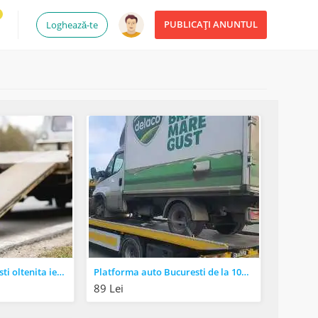
PUBLICAȚI ANUNTUL
Loghează-te
Tractari auto Bucuresti oltenita ieftin /
Platforma auto Bucuresti de la 100 lei tractari auto Bucuresti //
89 Lei