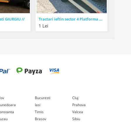
sti GIURGIU //
Tractari ieftin sector 4 Platforma auto Berceni //
1 Lei
lfov
Bucuresti
Cluj
unedoara
Iasi
Prahova
onstanta
Timis
Valcea
uzau
Brasov
Sibiu