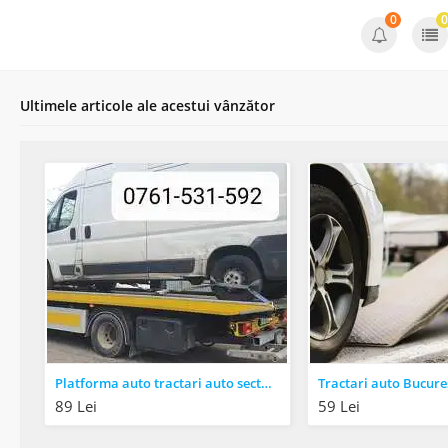
0
0
Ultimele articole ale acestui vânzător
Platforma auto tractari auto sector 1 autoturisme avariate/defecte RAR AUTOSTRADA A1 A2 A3
89 Lei
59 Lei