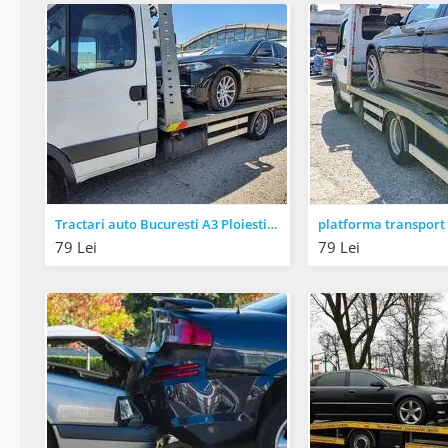
Tractari auto Bucuresti A3 Ploiesti dn1 //
79 Lei
79 Lei