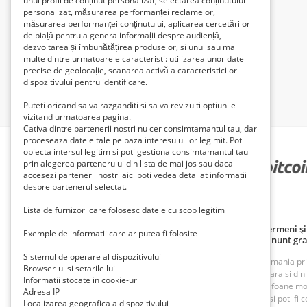
unui profil de conținut personalizat, selectarea conținutului
personalizat, măsurarea performanței reclamelor,
măsurarea performanței conținutului, aplicarea cercetărilor
de piață pentru a genera informații despre audiență,
dezvoltarea și îmbunătățirea produselor, si unul sau mai
multe dintre urmatoarele caracteristi: utilizarea unor date
precise de geolocație, scanarea activă a caracteristicilor
dispozitivului pentru identificare.
Puteti oricand sa va razganditi si sa va revizuiti optiunile
vizitand urmatoarea pagina.
Cativa dintre partenerii nostri nu cer consimtamantul tau, dar
proceseaza datele tale pe baza interesului lor legimit. Poti
obiecta intersul legitim si poti gestiona consimtamantul tau
prin alegerea partenerului din lista de mai jos sau daca
PARTENERII NOȘTRI
accesezi partenerii nostri aici poti vedea detaliat informatii
despre partenerul selectat.
Lista de furnizori care folosesc datele cu scop legitim
Politică de confidențialitate
Politica cookie
Termeni și 
Exemple de informatii care ar putea fi folosite
Principii de publicare anunț gratuit
Cum adaug anunt gra
Sistemul de operare al dispozitivului
ROAnunt este o platforma de vanzare si cumparare din Romania prin an
Browser-ul si setarile lui
oferte foarte bune din Bucuresti, Iasi, Cluj, Craiova, Timisoara si di
Informatii stocate in cookie-uri
imobiliare, inchirieri imobiliare, vanzari case, terenuri, telefoane m
Adresa IP
munca. Cu ROAnunt adaugi anunturi gratuite foarte rapid si poti fi co
Localizarea geografica a dispozitivului