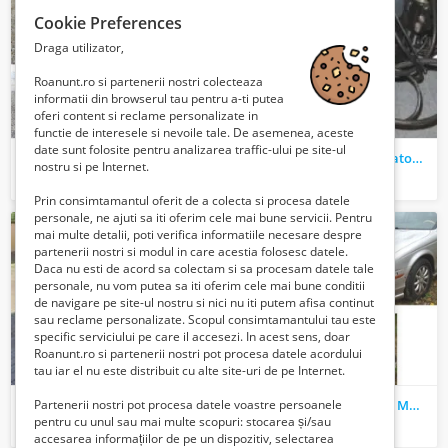
Cookie Preferences
Draga utilizator,
Roanunt.ro si partenerii nostri colecteaza
informatii din browserul tau pentru a-ti putea
oferi content si reclame personalizate in
functie de interesele si nevoile tale. De asemenea, aceste
date sunt folosite pentru analizarea traffic-ului pe site-ul
Vand Stoc Balast Brut
Vand utilaje agricole Tocator si Sistem de navigatie
nostru si pe Internet.
19 Lei
6540 Euro €
Prin consimtamantul oferit de a colecta si procesa datele
personale, ne ajuti sa iti oferim cele mai bune servicii. Pentru
mai multe detalii, poti verifica informatiile necesare despre
partenerii nostri si modul in care acestia folosesc datele.
Daca nu esti de acord sa colectam si sa procesam datele tale
personale, nu vom putea sa iti oferim cele mai bune conditii
de navigare pe site-ul nostru si nici nu iti putem afisa continut
sau reclame personalizate. Scopul consimtamantului tau este
specific serviciului pe care il accesezi. In acest sens, doar
Roanunt.ro si partenerii nostri pot procesa datele acordului
tau iar el nu este distribuit cu alte site-uri de pe Internet.
De inchirat bun imobil
Vand autoturisme Marca Mercedes, Jaguar si Dacia Logan
Partenerii nostri pot procesa datele voastre persoanele
pentru cu unul sau mai multe scopuri: stocarea și/sau
1200 Euro €
3769 Euro €
accesarea informațiilor de pe un dispozitiv, selectarea