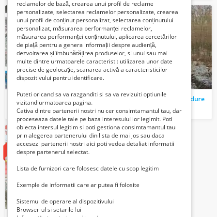
reclamelor de bază, crearea unui profil de reclame
personalizate, selectarea reclamelor personalizate, crearea
unui profil de conținut personalizat, selectarea conținutului
personalizat, măsurarea performanței reclamelor,
măsurarea performanței conținutului, aplicarea cercetărilor
de piață pentru a genera informații despre audiență,
dezvoltarea și îmbunătățirea produselor, si unul sau mai
multe dintre urmatoarele caracteristi: utilizarea unor date
precise de geolocație, scanarea activă a caracteristicilor
dispozitivului pentru identificare.
Puteti oricand sa va razganditi si sa va revizuiti optiunile
Vand bunuri mobile Autoutilitare
Vand teren extravilan Padure
vizitand urmatoarea pagina.
11000 Lei
19610 Euro €
Cativa dintre partenerii nostri nu cer consimtamantul tau, dar
proceseaza datele tale pe baza interesului lor legimit. Poti
obiecta intersul legitim si poti gestiona consimtamantul tau
vândut
prin alegerea partenerului din lista de mai jos sau daca
accesezi partenerii nostri aici poti vedea detaliat informatii
despre partenerul selectat.
Lista de furnizori care folosesc datele cu scop legitim
Exemple de informatii care ar putea fi folosite
Sistemul de operare al dispozitivului
Browser-ul si setarile lui