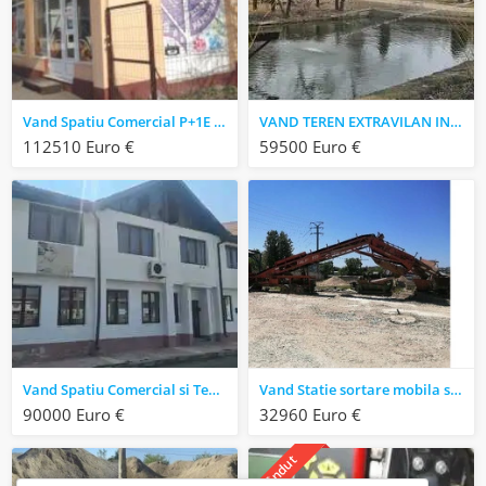
Vand Spatiu Comercial P+1E la licitatie publica cu strigare
VAND TEREN EXTRAVILAN IN S = 6.615 MP
112510 Euro €
59500 Euro €
Vand Spatiu Comercial si Teren Intravilan
Vand Statie sortare mobila si Roata descarcatoare nisip
90000 Euro €
32960 Euro €
vândut