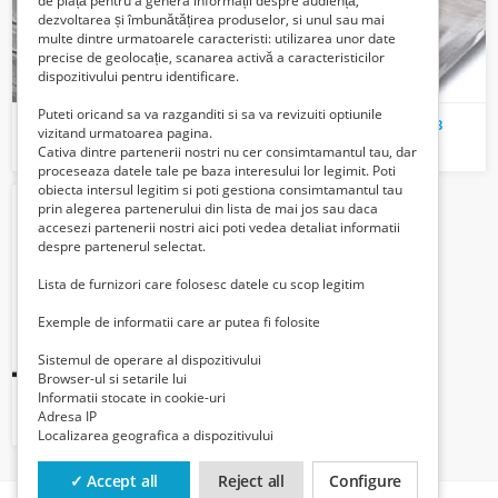
de piață pentru a genera informații despre audiență,
dezvoltarea și îmbunătățirea produselor, si unul sau mai
multe dintre urmatoarele caracteristi: utilizarea unor date
precise de geolocație, scanarea activă a caracteristicilor
dispozitivului pentru identificare.
Puteti oricand sa va razganditi si sa va revizuiti optiunile
LINGOURI DIN PLUMB
TABLA/ FOLIE DIN PLUMB
vizitand urmatoarea pagina.
Verifica cu vanzatorul
Verifica cu vanzatorul
Cativa dintre partenerii nostri nu cer consimtamantul tau, dar
proceseaza datele tale pe baza interesului lor legimit. Poti
obiecta intersul legitim si poti gestiona consimtamantul tau
prin alegerea partenerului din lista de mai jos sau daca
accesezi partenerii nostri aici poti vedea detaliat informatii
despre partenerul selectat.
Lista de furnizori care folosesc datele cu scop legitim
Exemple de informatii care ar putea fi folosite
Sistemul de operare al dispozitivului
Browser-ul si setarile lui
Informatii stocate in cookie-uri
caramizi din plumb
Adresa IP
Verifica cu vanzatorul
Localizarea geografica a dispozitivului
✓ Accept all
Reject all
Configure