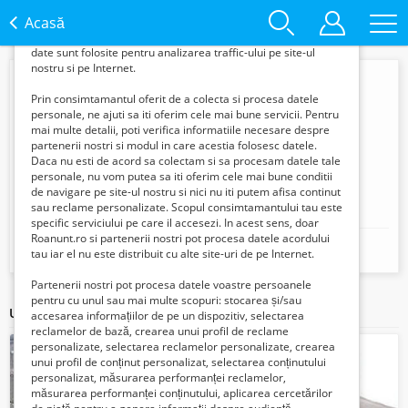
informatii din browserul tau pentru a-ti putea
Acasă
oferi content si reclame personalizate in
functie de interesele si nevoile tale. De asemenea, aceste
date sunt folosite pentru analizarea traffic-ului pe site-ul
nostru si pe Internet.
Prin consimtamantul oferit de a colecta si procesa datele
personale, ne ajuti sa iti oferim cele mai bune servicii. Pentru
mai multe detalii, poti verifica informatiile necesare despre
partenerii nostri si modul in care acestia folosesc datele.
Daca nu esti de acord sa colectam si sa procesam datele tale
personale, nu vom putea sa iti oferim cele mai bune conditii
de navigare pe site-ul nostru si nici nu iti putem afisa continut
DORIAN
sau reclame personalizate. Scopul consimtamantului tau este
specific serviciului pe care il accesezi. In acest sens, doar
Roanunt.ro si partenerii nostri pot procesa datele acordului
Mobil:
+40773837101
tau iar el nu este distribuit cu alte site-uri de pe Internet.
Partenerii nostri pot procesa datele voastre persoanele
pentru cu unul sau mai multe scopuri: stocarea și/sau
Ultimele articole ale acestui vânzător
accesarea informațiilor de pe un dispozitiv, selectarea
reclamelor de bază, crearea unui profil de reclame
personalizate, selectarea reclamelor personalizate, crearea
unui profil de conținut personalizat, selectarea conținutului
personalizat, măsurarea performanței reclamelor,
măsurarea performanței conținutului, aplicarea cercetărilor