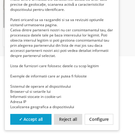
precise de geolocație, scanarea activă a caracteristicilor
dispozitivului pentru identificare.
Puteti oricand sa va razganditi si sa va revizuiti optiunile
vizitand urmatoarea pagina.
Cativa dintre partenerii nostri nu cer consimtamantul tau, dar
Teren intravilan Ciorogârla
proceseaza datele tale pe baza interesului lor legimit. Poti
35 Euro €
obiecta intersul legitim si poti gestiona consimtamantul tau
prin alegerea partenerului din lista de mai jos sau daca
accesezi partenerii nostri aici poti vedea detaliat informatii
despre partenerul selectat.
Lista de furnizori care folosesc datele cu scop legitim
Exemple de informatii care ar putea fi folosite
Sistemul de operare al dispozitivului
Browser-ul si setarile lui
Informatii stocate in cookie-uri
Adresa IP
Localizarea geografica a dispozitivului
✓ Accept all
Reject all
Configure