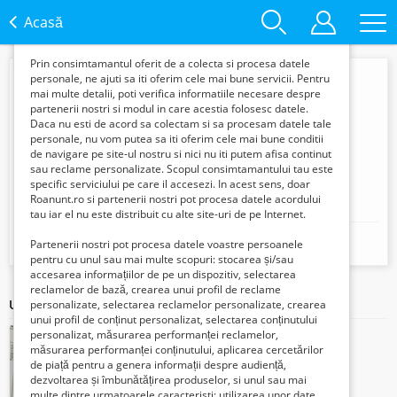
functie de interesele si nevoile tale. De asemenea, aceste
date sunt folosite pentru analizarea traffic-ului pe site-ul
Acasă
nostru si pe Internet.
Prin consimtamantul oferit de a colecta si procesa datele
personale, ne ajuti sa iti oferim cele mai bune servicii. Pentru
mai multe detalii, poti verifica informatiile necesare despre
partenerii nostri si modul in care acestia folosesc datele.
Daca nu esti de acord sa colectam si sa procesam datele tale
personale, nu vom putea sa iti oferim cele mai bune conditii
de navigare pe site-ul nostru si nici nu iti putem afisa continut
sau reclame personalizate. Scopul consimtamantului tau este
specific serviciului pe care il accesezi. In acest sens, doar
Roanunt.ro si partenerii nostri pot procesa datele acordului
Cristian
tau iar el nu este distribuit cu alte site-uri de pe Internet.
Mobil:
Partenerii nostri pot procesa datele voastre persoanele
+40731999942
pentru cu unul sau mai multe scopuri: stocarea și/sau
accesarea informațiilor de pe un dispozitiv, selectarea
reclamelor de bază, crearea unui profil de reclame
Ultimele articole ale acestui vânzător
personalizate, selectarea reclamelor personalizate, crearea
unui profil de conținut personalizat, selectarea conținutului
personalizat, măsurarea performanței reclamelor,
măsurarea performanței conținutului, aplicarea cercetărilor
de piață pentru a genera informații despre audiență,
dezvoltarea și îmbunătățirea produselor, si unul sau mai
multe dintre urmatoarele caracteristi: utilizarea unor date