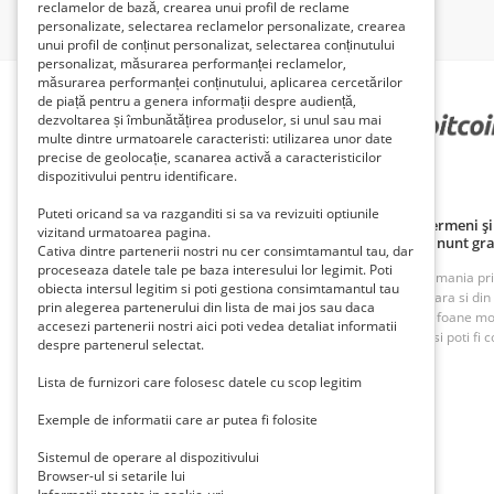
reclamelor de bază, crearea unui profil de reclame
personalizate, selectarea reclamelor personalizate, crearea
unui profil de conținut personalizat, selectarea conținutului
personalizat, măsurarea performanței reclamelor,
măsurarea performanței conținutului, aplicarea cercetărilor
de piață pentru a genera informații despre audiență,
dezvoltarea și îmbunătățirea produselor, si unul sau mai
PARTENERII NOȘTRI
multe dintre urmatoarele caracteristi: utilizarea unor date
precise de geolocație, scanarea activă a caracteristicilor
dispozitivului pentru identificare.
Puteti oricand sa va razganditi si sa va revizuiti optiunile
Politică de confidențialitate
Politica cookie
Termeni și 
vizitand urmatoarea pagina.
Principii de publicare anunț gratuit
Cum adaug anunt gra
Cativa dintre partenerii nostri nu cer consimtamantul tau, dar
proceseaza datele tale pe baza interesului lor legimit. Poti
ROAnunt este o platforma de vanzare si cumparare din Romania prin an
obiecta intersul legitim si poti gestiona consimtamantul tau
oferte foarte bune din Bucuresti, Iasi, Cluj, Craiova, Timisoara si di
prin alegerea partenerului din lista de mai jos sau daca
imobiliare, inchirieri imobiliare, vanzari case, terenuri, telefoane m
accesezi partenerii nostri aici poti vedea detaliat informatii
munca. Cu ROAnunt adaugi anunturi gratuite foarte rapid si poti fi co
despre partenerul selectat.
Lista de furnizori care folosesc datele cu scop legitim
Contact
Trimite-ne un mail la
contact@roanunt.ro
Exemple de informatii care ar putea fi folosite
Sistemul de operare al dispozitivului
Browser-ul si setarile lui