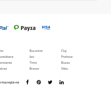
lfov
Bucuresti
Cluj
unedoara
Iasi
Prahova
onstanta
Timis
Buzau
alcea
Brasov
Sibiu
rmarește-ne