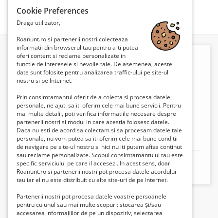
Cookie Preferences
Căutare
Draga utilizator,
Roanunt.ro si partenerii nostri colecteaza
informatii din browserul tau pentru a-ti putea
oferi content si reclame personalizate in
functie de interesele si nevoile tale. De asemenea, aceste
date sunt folosite pentru analizarea traffic-ului pe site-ul
nostru si pe Internet.
Prin consimtamantul oferit de a colecta si procesa datele
personale, ne ajuti sa iti oferim cele mai bune servicii. Pentru
mai multe detalii, poti verifica informatiile necesare despre
partenerii nostri si modul in care acestia folosesc datele.
Daca nu esti de acord sa colectam si sa procesam datele tale
personale, nu vom putea sa iti oferim cele mai bune conditii
Daniel
de navigare pe site-ul nostru si nici nu iti putem afisa continut
sau reclame personalizate. Scopul consimtamantului tau este
Mobil:
+40770913779
specific serviciului pe care il accesezi. In acest sens, doar
Roanunt.ro si partenerii nostri pot procesa datele acordului
tau iar el nu este distribuit cu alte site-uri de pe Internet.
Partenerii nostri pot procesa datele voastre persoanele
pentru cu unul sau mai multe scopuri: stocarea și/sau
accesarea informațiilor de pe un dispozitiv, selectarea