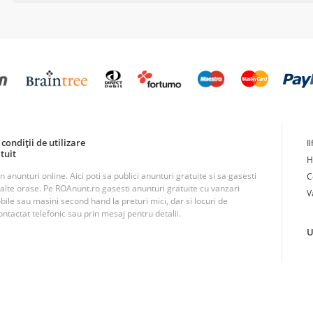
condiții de utilizare
I
tuit
H
unturi online. Aici poti sa publici anunturi gratuite si sa gasesti
C
n alte orase. Pe ROAnunt.ro gasesti anunturi gratuite cu vanzari
V
obile sau masini second hand la preturi mici, dar si locuri de
ntactat telefonic sau prin mesaj pentru detalii.
U