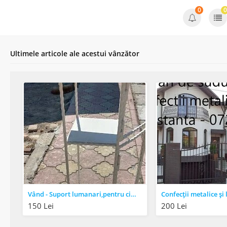
0
0
Ultimele articole ale acestui vânzător
Vând - Suport lumanari,pentru cimitir.Constanta - pret 150 lei
150 Lei
200 Lei