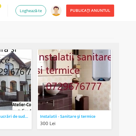
PUBLICAȚI ANUNTUL
Loghează-te
Confecții metalice și lucrări de sudură,numai sudura electrică
Instalatii - Sanitare și termice
300 Lei