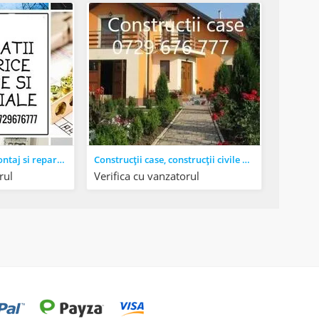
Instalatii electrice montaj si reparatii - Constanta 0729676777
Construcții case, construcții civile și industriale - Constanta
rul
Verifica cu vanzatorul