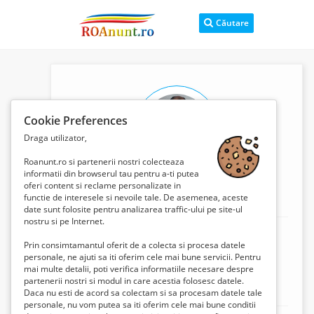
Căutare
Cookie Preferences
Draga utilizator,
Roanunt.ro si partenerii nostri colecteaza
informatii din browserul tau pentru a-ti putea
oferi content si reclame personalizate in
functie de interesele si nevoile tale. De asemenea, aceste
Elvir Vichi Navirca
date sunt folosite pentru analizarea traffic-ului pe site-ul
nostru si pe Internet.
Mobil:
+40729676777
Prin consimtamantul oferit de a colecta si procesa datele
Adresa:
Str.Pandurului,nr.48.km.5
personale, ne ajuti sa iti oferim cele mai bune servicii. Pentru
mai multe detalii, poti verifica informatiile necesare despre
Locație:
Constanta, Constanta, Romania
partenerii nostri si modul in care acestia folosesc datele.
Website:
http://www.alfa.aaz.ro
Daca nu esti de acord sa colectam si sa procesam datele tale
personale, nu vom putea sa iti oferim cele mai bune conditii