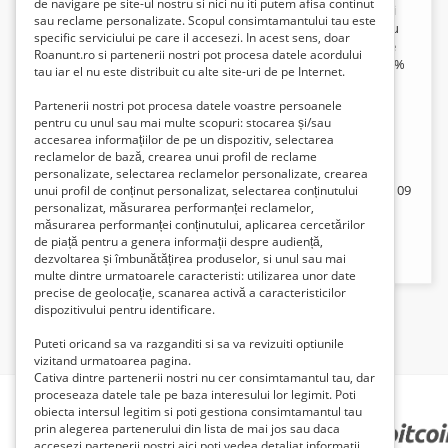
de navigare pe site-ul nostru si nici nu iti putem afisa continut
Confectii metalice si sudura - Constructii si Instalatii
sau reclame personalizate. Scopul consimtamantului tau este
Va rog sa sunati,daca trimete-ti mesaje,posibil,sa nu
specific serviciului pe care il accesezi. In acest sens, doar
se raspunda. -Va punem la dispozitie si in sistem de
Roanunt.ro si partenerii nostri pot procesa datele acordului
rate propriu,fara dobinda,cu un avans minim de 35%
tau iar el nu este distribuit cu alte site-uri de pe Internet.
o gama completa de servicii: - Confectii metalice si
lucrari de sudura: Garduri,Porti,Usi,Mese,Scaune -
Partenerii nostri pot procesa datele voastre persoanele
Hale-metalice,Garaje-
pentru cu unul sau mai multe scopuri: stocarea și/sau
metalice,Chioscuri,Magazii,Bunuri de uz
accesarea informațiilor de pe un dispozitiv, selectarea
gospodaresc,etc. -Constructii:industriale si civile-
reclamelor de bază, crearea unui profil de reclame
Instalații: -Electrice,Sanitare si termice.Informatii si
personalizate, selectarea reclamelor personalizate, crearea
program de lucru pentru clienti. Luni - Vineri - orele 09
unui profil de conținut personalizat, selectarea conținutului
personalizat, măsurarea performanței reclamelor,
-17 -Relatii: , Constanta,str.Pandurului,nr.48,km.5. -
măsurarea performanței conținutului, aplicarea cercetărilor
Mobil- 0729676777 - Tel./fax 0341412849. e-mail -
de piață pentru a genera informații despre audiență,
alfaconst@gmail.com - www.alfa.aaz.ro
dezvoltarea și îmbunătățirea produselor, si unul sau mai
multe dintre urmatoarele caracteristi: utilizarea unor date
precise de geolocație, scanarea activă a caracteristicilor
dispozitivului pentru identificare.
Puteti oricand sa va razganditi si sa va revizuiti optiunile
vizitand urmatoarea pagina.
Cativa dintre partenerii nostri nu cer consimtamantul tau, dar
proceseaza datele tale pe baza interesului lor legimit. Poti
obiecta intersul legitim si poti gestiona consimtamantul tau
prin alegerea partenerului din lista de mai jos sau daca
PARTENERII NOȘTRI
accesezi partenerii nostri aici poti vedea detaliat informatii