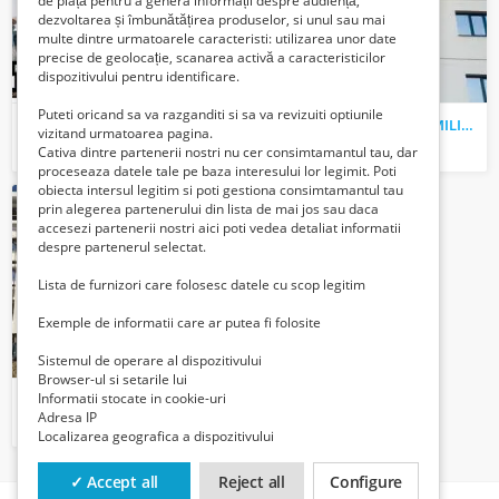
de piață pentru a genera informații despre audiență,
dezvoltarea și îmbunătățirea produselor, si unul sau mai
multe dintre urmatoarele caracteristi: utilizarea unor date
precise de geolocație, scanarea activă a caracteristicilor
dispozitivului pentru identificare.
Puteti oricand sa va razganditi si sa va revizuiti optiunile
SPATIU COMERCIAL DE INCHIRIAT, MILITARI REZERVELOR
garsoniera de inchiriat, MILITARI
vizitand urmatoarea pagina.
1100 Euro €
350 Euro €
Cativa dintre partenerii nostri nu cer consimtamantul tau, dar
proceseaza datele tale pe baza interesului lor legimit. Poti
obiecta intersul legitim si poti gestiona consimtamantul tau
prin alegerea partenerului din lista de mai jos sau daca
accesezi partenerii nostri aici poti vedea detaliat informatii
despre partenerul selectat.
Lista de furnizori care folosesc datele cu scop legitim
Exemple de informatii care ar putea fi folosite
Sistemul de operare al dispozitivului
Browser-ul si setarile lui
Informatii stocate in cookie-uri
Garsoniera 30 mpu zona Militari - langa Parc
Adresa IP
28500 Euro €
Localizarea geografica a dispozitivului
✓ Accept all
Reject all
Configure