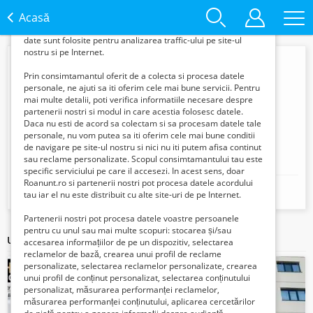
informatii din browserul tau pentru a-ti putea
Acasă
oferi content si reclame personalizate in
functie de interesele si nevoile tale. De asemenea, aceste
date sunt folosite pentru analizarea traffic-ului pe site-ul
nostru si pe Internet.
Prin consimtamantul oferit de a colecta si procesa datele
personale, ne ajuti sa iti oferim cele mai bune servicii. Pentru
mai multe detalii, poti verifica informatiile necesare despre
partenerii nostri si modul in care acestia folosesc datele.
Daca nu esti de acord sa colectam si sa procesam datele tale
personale, nu vom putea sa iti oferim cele mai bune conditii
de navigare pe site-ul nostru si nici nu iti putem afisa continut
rezervelor79b
sau reclame personalizate. Scopul consimtamantului tau este
specific serviciului pe care il accesezi. In acest sens, doar
Roanunt.ro si partenerii nostri pot procesa datele acordului
Mobil:
0739260806
tau iar el nu este distribuit cu alte site-uri de pe Internet.
Partenerii nostri pot procesa datele voastre persoanele
pentru cu unul sau mai multe scopuri: stocarea și/sau
Ultimele articole ale acestui vânzător
accesarea informațiilor de pe un dispozitiv, selectarea
reclamelor de bază, crearea unui profil de reclame
personalizate, selectarea reclamelor personalizate, crearea
unui profil de conținut personalizat, selectarea conținutului
personalizat, măsurarea performanței reclamelor,
măsurarea performanței conținutului, aplicarea cercetărilor