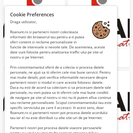
Cookie Preferences
Draga utilizator,
Roanunt.ro si partenerii nostri colecteaza
informatii din browserul tau pentru a-ti putea
oferi content si reclame personalizate in
functie de interesele si nevoile tale. De asemenea, aceste
date sunt folosite pentru analizarea traffic-ului pe site-ul
Dealeri tamplarie pvc
Tamplarie Pvc
nostru si pe Internet.
Verifica cu vanzatorul
Verifica cu vanzatorul
Prin consimtamantul oferit de a colecta si procesa datele
personale, ne ajuti sa iti oferim cele mai bune servicii. Pentru
mai multe detalii, poti verifica informatiile necesare despre
partenerii nostri si modul in care acestia folosesc datele.
Daca nu esti de acord sa colectam si sa procesam datele tale
personale, nu vom putea sa iti oferim cele mai bune conditii
de navigare pe site-ul nostru si nici nu iti putem afisa continut
sau reclame personalizate. Scopul consimtamantului tau este
specific serviciului pe care il accesezi. In acest sens, doar
Roanunt.ro si partenerii nostri pot procesa datele acordului
tau iar el nu este distribuit cu alte site-uri de pe Internet.
Dealer tamplarie PVC
Tamplarie pvc Veka
Partenerii nostri pot procesa datele voastre persoanele
pentru cu unul sau mai multe scopuri: stocarea și/sau