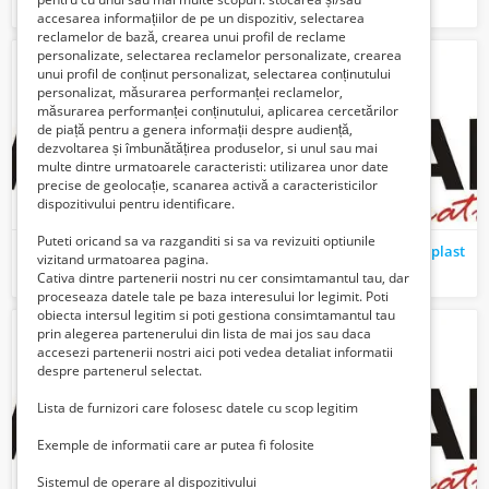
Verifica cu vanzatorul
10 Euro €
accesarea informațiilor de pe un dispozitiv, selectarea
reclamelor de bază, crearea unui profil de reclame
personalizate, selectarea reclamelor personalizate, crearea
unui profil de conținut personalizat, selectarea conținutului
personalizat, măsurarea performanței reclamelor,
măsurarea performanței conținutului, aplicarea cercetărilor
de piață pentru a genera informații despre audiență,
dezvoltarea și îmbunătățirea produselor, si unul sau mai
multe dintre urmatoarele caracteristi: utilizarea unor date
precise de geolocație, scanarea activă a caracteristicilor
dispozitivului pentru identificare.
Puteti oricand sa va razganditi si sa va revizuiti optiunile
Tamplarie pvc Veka
Dealeri tamplarie pvc Sigplast
vizitand urmatoarea pagina.
Verifica cu vanzatorul
Verifica cu vanzatorul
Cativa dintre partenerii nostri nu cer consimtamantul tau, dar
proceseaza datele tale pe baza interesului lor legimit. Poti
obiecta intersul legitim si poti gestiona consimtamantul tau
prin alegerea partenerului din lista de mai jos sau daca
accesezi partenerii nostri aici poti vedea detaliat informatii
despre partenerul selectat.
Lista de furnizori care folosesc datele cu scop legitim
Exemple de informatii care ar putea fi folosite
Sistemul de operare al dispozitivului