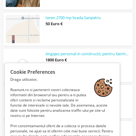
teren 2700 mp livada Sanpetru
50 Euro €
Angajez personal in constructii, pentru Germania
1800 Euro €
Cookie Preferences
Draga utilizator,
Roanunt.ro si partenerii nostri colecteaza
Teren Bunloc Sacele
informatii din browserul tau pentru a-ti putea
100000 Euro €
oferi content si reclame personalizate in
functie de interesele si nevoile tale. De asemenea, aceste
date sunt folosite pentru analizarea traffic-ului pe site-ul
nostru si pe Internet.
Prin consimtamantul oferit de a colecta si procesa datele
Teren intravilan in Bran - Sohodol.
personale, ne ajuti sa iti oferim cele mai bune servicii. Pentru
50 Euro €