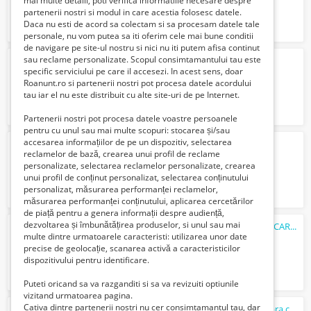
mai multe detalii, poti verifica informatiile necesare despre
partenerii nostri si modul in care acestia folosesc datele.
Daca nu esti de acord sa colectam si sa procesam datele tale
personale, nu vom putea sa iti oferim cele mai bune conditii
de navigare pe site-ul nostru si nici nu iti putem afisa continut
sau reclame personalizate. Scopul consimtamantului tau este
Agentia Atena Benefiii
specific serviciului pe care il accesezi. In acest sens, doar
1900 Euro €
Roanunt.ro si partenerii nostri pot procesa datele acordului
tau iar el nu este distribuit cu alte site-uri de pe Internet.
Partenerii nostri pot procesa datele voastre persoanele
pentru cu unul sau mai multe scopuri: stocarea și/sau
accesarea informațiilor de pe un dispozitiv, selectarea
Sudor - CALIFICARE rapida (FARA curs)
reclamelor de bază, crearea unui profil de reclame
890 Lei
personalizate, selectarea reclamelor personalizate, crearea
unui profil de conținut personalizat, selectarea conținutului
personalizat, măsurarea performanței reclamelor,
măsurarea performanței conținutului, aplicarea cercetărilor
de piață pentru a genera informații despre audiență,
dezvoltarea și îmbunătățirea produselor, si unul sau mai
Instalator teh.-sanitare si de gaze - CALIFICARE rapida (fara curs)
multe dintre urmatoarele caracteristi: utilizarea unor date
850 Lei
precise de geolocație, scanarea activă a caracteristicilor
dispozitivului pentru identificare.
Puteti oricand sa va razganditi si sa va revizuiti optiunile
vizitand urmatoarea pagina.
Cativa dintre partenerii nostri nu cer consimtamantul tau, dar
Buldoexcavatorist - CALIFICARE rapida (fara curs)