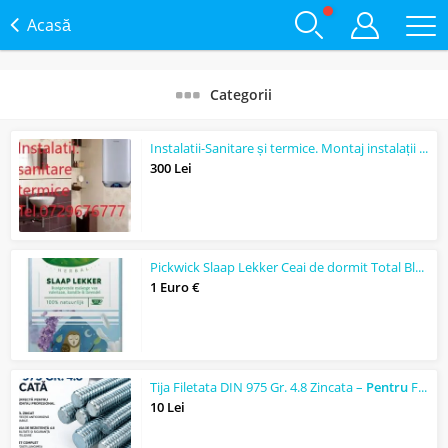
Acasă
Categorii
Instalatii-Sanitare și termice. Montaj instalații și componente noi,nu reparații
300 Lei
Pickwick Slaap Lekker Ceai de dormit Total Blue
1 Euro €
Tija Filetata DIN 975 Gr. 4.8 Zincata –
Pentru
Fixare si Montaj
10 Lei