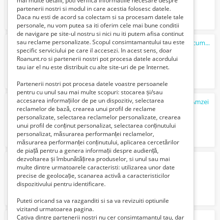
mai multe detalii, poti verifica informatiile necesare despre
partenerii nostri si modul in care acestia folosesc datele.
Daca nu esti de acord sa colectam si sa procesam datele tale
personale, nu vom putea sa iti oferim cele mai bune conditii
de navigare pe site-ul nostru si nici nu iti putem afisa continut
sau reclame personalizate. Scopul consimtamantului tau este
Casa individuala Peris-Ilfov, 0% comision cumparator
specific serviciului pe care il accesezi. In acest sens, doar
128000 Euro €
Roanunt.ro si partenerii nostri pot procesa datele acordului
tau iar el nu este distribuit cu alte site-uri de pe Internet.
Partenerii nostri pot procesa datele voastre persoanele
pentru cu unul sau mai multe scopuri: stocarea și/sau
accesarea informațiilor de pe un dispozitiv, selectarea
Apartament 3 camere,ultracentral, zona Amzei
reclamelor de bază, crearea unui profil de reclame
100000 Euro €
personalizate, selectarea reclamelor personalizate, crearea
unui profil de conținut personalizat, selectarea conținutului
personalizat, măsurarea performanței reclamelor,
măsurarea performanței conținutului, aplicarea cercetărilor
de piață pentru a genera informații despre audiență,
dezvoltarea și îmbunătățirea produselor, si unul sau mai
Curs Auditor intern
multe dintre urmatoarele caracteristi: utilizarea unor date
1200 Lei
precise de geolocație, scanarea activă a caracteristicilor
dispozitivului pentru identificare.
Puteti oricand sa va razganditi si sa va revizuiti optiunile
vizitand urmatoarea pagina.
Cativa dintre partenerii nostri nu cer consimtamantul tau, dar
depozit sortat cirese germania