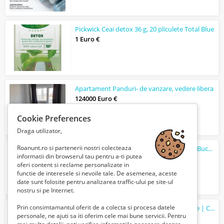
Pickwick Ceai detox 36 g, 20 pliculete Total Blue
1 Euro €
Apartament Panduri- de vanzare, vedere libera
124000 Euro €
Cookie Preferences
Draga utilizator,
Roanunt.ro si partenerii nostri colecteaza
2 Apartamente in vila interbelica, central, Bucuresti
informatii din browserul tau pentru a-ti putea
220000 Euro €
oferi content si reclame personalizate in
functie de interesele si nevoile tale. De asemenea, aceste
date sunt folosite pentru analizarea traffic-ului pe site-ul
nostru si pe Internet.
Prin consimtamantul oferit de a colecta si procesa datele
Best price! Ap 3 cam, 2 bai, balcon, parcare | Cortina 126 - Pipera
personale, ne ajuti sa iti oferim cele mai bune servicii. Pentru
311000 Euro €