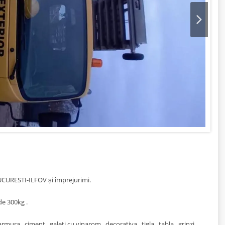
Next
 BUCURESTI-ILFOV și împrejurimi.
de 300kg .
marmura , ciment , galeti cu vinarom , decorativa , tigla , tabla , grinzi,