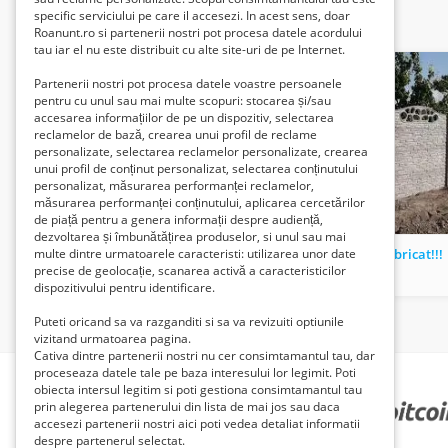
specific serviciului pe care il accesezi. In acest sens, doar
Related listings
Roanunt.ro si partenerii nostri pot procesa datele acordului
tau iar el nu este distribuit cu alte site-uri de pe Internet.
Partenerii nostri pot procesa datele voastre persoanele
pentru cu unul sau mai multe scopuri: stocarea și/sau
accesarea informațiilor de pe un dispozitiv, selectarea
reclamelor de bază, crearea unui profil de reclame
personalizate, selectarea reclamelor personalizate, crearea
unui profil de conținut personalizat, selectarea conținutului
personalizat, măsurarea performanței reclamelor,
măsurarea performanței conținutului, aplicarea cercetărilor
de piață pentru a genera informații despre audiență,
dezvoltarea și îmbunătățirea produselor, si unul sau mai
Aparat de recuperare antispasmic MOTOmed Viva 1
gard prefabricat!!!
multe dintre urmatoarele caracteristi: utilizarea unor date
precise de geolocație, scanarea activă a caracteristicilor
4800 Lei
130 Lei
dispozitivului pentru identificare.
Puteti oricand sa va razganditi si sa va revizuiti optiunile
vizitand urmatoarea pagina.
Cativa dintre partenerii nostri nu cer consimtamantul tau, dar
proceseaza datele tale pe baza interesului lor legimit. Poti
obiecta intersul legitim si poti gestiona consimtamantul tau
prin alegerea partenerului din lista de mai jos sau daca
PARTENERII NOȘTRI
accesezi partenerii nostri aici poti vedea detaliat informatii
despre partenerul selectat.