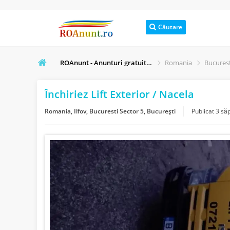
Căutare
ROAnunt - Anunturi gratuite online
Romania
Bucurest
Închiriez Lift Exterior / Nacela
Romania, Ilfov, Bucuresti Sector 5, București
Publicat
3 să