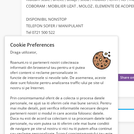
COBORAM : MOBILIER UZAT , MOLOZ , ELEMENTE DE ACOPERI
DISPONIBIL NONSTOP
TELEFON SOFER / MANIPULANT
Tel 0721 500 522
Cookie Preferences
Draga utilizator,
Roanunt.ro si partenerii nostri colecteaza
informatii din browserul tau pentru a-ti putea
oferi content si reclame personalizate in
functie de interesele si nevoile tale. De asemenea, aceste
date sunt folosite pentru analizarea traffic-ului pe site-ul
nostru si pe Internet.
Prin consimtamantul oferit de a colecta si procesa datele
personale, ne ajuti sa iti oferim cele mai bune servicii. Pentru
mai multe detalii, poti verifica informatiile necesare despre
partenerii nostri si modul in care acestia folosesc datele.
Daca nu esti de acord sa colectam si sa procesam datele tale
personale, nu vom putea sa iti oferim cele mai bune conditii
de navigare pe site-ul nostru si nici nu iti putem afisa continut
sau reclame personalizate. Scopul consimtamantului tau este