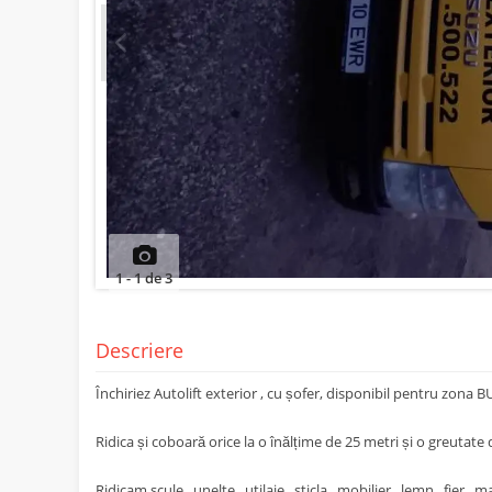
Prev
1
-
1
de
3
Descriere
Închiriez Autolift exterior , cu șofer, disponibil pentru zona
Ridica și coboară orice la o înălțime de 25 metri și o greutate 
Ridicam scule , unelte , utilaje , sticla , mobilier , lemn , fier , 