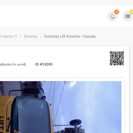
0
0
i Sector 5
Diverse
Închiriez Lift Exterior / Nacela
ptămâni în urmă
ID #53090