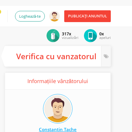
PUBLICAȚI ANUNTUL
Loghează-te
317x
0x
vizualizări
apeluri
Verifica cu vanzatorul
Informațiile vânzătorului
Constantin Tache