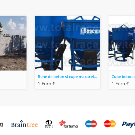
Bene de beton si cupe macarele cu diferite capacitati pana la 2 mc
1 Euro €
1 Euro €