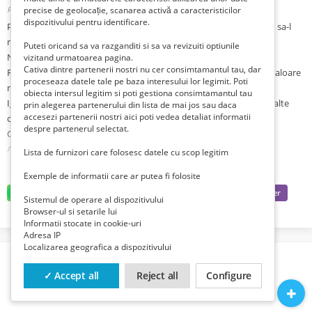
Romania, Hunedoara, Brad,
precise de geolocație, scanarea activă a caracteristicilor
Publicat 1 lună zi în urmă
dispozitivului pentru identificare.
Pretul nu va fi redus in timp degeaba salvati la favorite asteptand sa-l
reduc, ca practic il urc treptat, dar sunt negociabile
Puteti oricand sa va razganditi si sa va revizuiti optiunile
Nu ma grabesc sa le vand, deoarece sunt bine puse la conservare
vizitand urmatoarea pagina.
Cativa dintre partenerii nostri nu cer consimtamantul tau, dar
Rog nu mai deranjati si insistati inutil cu schimburi ca oricum au valoare
proceseaza datele tale pe baza interesului lor legimit. Poti
mult mai mare de atat
obiecta intersul legitim si poti gestiona consimtamantul tau
Ignor si ia instant block cei care isi dau cu parerea sa compare cu alte
prin alegerea partenerului din lista de mai jos sau daca
accesezi partenerii nostri aici poti vedea detaliat informatii
oferte, mai ales de aici
despre partenerul selectat.
Ca vanzator privat exclud garantia si returnarile
Anuntul este valabil cat este vizibil
Lista de furnizori care folosesc datele cu scop legitim
Exemple de informatii care ar putea fi folosite
Receiver Digital HD Telekom fara telecomanda si alimentator
Doar 100 lei
Sistemul de operare al dispozitivului
Browser-ul si setarile lui
Informatii stocate in cookie-uri
Tv Box Orange HD HC7202 (2 buc) cu telecomanda si alimentator
Adresa IP
Doar 95 lei bucata
Localizarea geografica a dispozitivului
Router Modem Huawei Gpon HG8247H cu alimentator si cablu fibra
✓ Accept all
Reject all
Configure
optica
Doar 200 lei