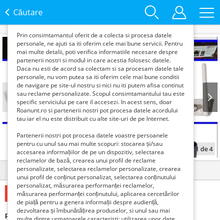
functie de interesele si nevoile tale. De asemenea, aceste
date sunt folosite pentru analizarea traffic-ului pe site-ul
Căutare
nostru si pe Internet.
Prin consimtamantul oferit de a colecta si procesa datele
personale, ne ajuti sa iti oferim cele mai bune servicii. Pentru
mai multe detalii, poti verifica informatiile necesare despre
partenerii nostri si modul in care acestia folosesc datele.
Daca nu esti de acord sa colectam si sa procesam datele tale
personale, nu vom putea sa iti oferim cele mai bune conditii
de navigare pe site-ul nostru si nici nu iti putem afisa continut
sau reclame personalizate. Scopul consimtamantului tau este
specific serviciului pe care il accesezi. In acest sens, doar
Roanunt.ro si partenerii nostri pot procesa datele acordului
Prev
Next
tau iar el nu este distribuit cu alte site-uri de pe Internet.
Partenerii nostri pot procesa datele voastre persoanele
pentru cu unul sau mai multe scopuri: stocarea și/sau
1
de
4
accesarea informațiilor de pe un dispozitiv, selectarea
reclamelor de bază, crearea unui profil de reclame
personalizate, selectarea reclamelor personalizate, crearea
Detalii
Contact
unui profil de conținut personalizat, selectarea conținutului
personalizat, măsurarea performanței reclamelor,
95 Lei
măsurarea performanței conținutului, aplicarea cercetărilor
de piață pentru a genera informații despre audiență,
dezvoltarea și îmbunătățirea produselor, si unul sau mai
Receiver digital HD TV Box HD Router Huawei HG8247H
multe dintre urmatoarele caracteristi: utilizarea unor date