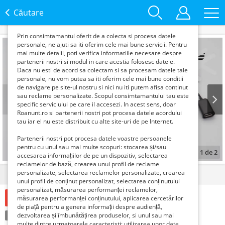
functie de interesele si nevoile tale. De asemenea, aceste
date sunt folosite pentru analizarea traffic-ului pe site-ul
Căutare
nostru si pe Internet.
Prin consimtamantul oferit de a colecta si procesa datele
personale, ne ajuti sa iti oferim cele mai bune servicii. Pentru
mai multe detalii, poti verifica informatiile necesare despre
partenerii nostri si modul in care acestia folosesc datele.
Daca nu esti de acord sa colectam si sa procesam datele tale
personale, nu vom putea sa iti oferim cele mai bune conditii
de navigare pe site-ul nostru si nici nu iti putem afisa continut
sau reclame personalizate. Scopul consimtamantului tau este
specific serviciului pe care il accesezi. In acest sens, doar
Roanunt.ro si partenerii nostri pot procesa datele acordului
Prev
Next
tau iar el nu este distribuit cu alte site-uri de pe Internet.
Partenerii nostri pot procesa datele voastre persoanele
pentru cu unul sau mai multe scopuri: stocarea și/sau
1
de
2
accesarea informațiilor de pe un dispozitiv, selectarea
reclamelor de bază, crearea unui profil de reclame
personalizate, selectarea reclamelor personalizate, crearea
Detalii
Contact
unui profil de conținut personalizat, selectarea conținutului
personalizat, măsurarea performanței reclamelor,
5 Lei
măsurarea performanței conținutului, aplicarea cercetărilor
de piață pentru a genera informații despre audiență,
Condiție:
dezvoltarea și îmbunătățirea produselor, si unul sau mai
Folosit
Tranzacţie:
Vinde
multe dintre urmatoarele caracteristi: utilizarea unor date