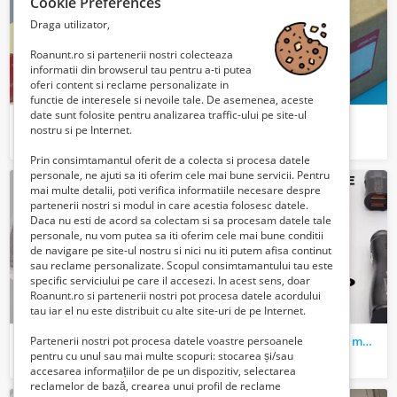
Cookie Preferences
Draga utilizator,
Roanunt.ro si partenerii nostri colecteaza
informatii din browserul tau pentru a-ti putea
oferi content si reclame personalizate in
functie de interesele si nevoile tale. De asemenea, aceste
date sunt folosite pentru analizarea traffic-ului pe site-ul
pad dublu adeziv
HONDA 42200-T1G-E01
nostru si pe Internet.
3 Lei
400 Lei
Prin consimtamantul oferit de a colecta si procesa datele
personale, ne ajuti sa iti oferim cele mai bune servicii. Pentru
mai multe detalii, poti verifica informatiile necesare despre
partenerii nostri si modul in care acestia folosesc datele.
Daca nu esti de acord sa colectam si sa procesam datele tale
personale, nu vom putea sa iti oferim cele mai bune conditii
de navigare pe site-ul nostru si nici nu iti putem afisa continut
sau reclame personalizate. Scopul consimtamantului tau este
specific serviciului pe care il accesezi. In acest sens, doar
Roanunt.ro si partenerii nostri pot procesa datele acordului
tau iar el nu este distribuit cu alte site-uri de pe Internet.
Suport auto numar pentru parcare temporara cu cifre magnetice
Incarcator auto, priza, cu mufa USB
Partenerii nostri pot procesa datele voastre persoanele
pentru cu unul sau mai multe scopuri: stocarea și/sau
10 Lei
10 Lei
accesarea informațiilor de pe un dispozitiv, selectarea
reclamelor de bază, crearea unui profil de reclame