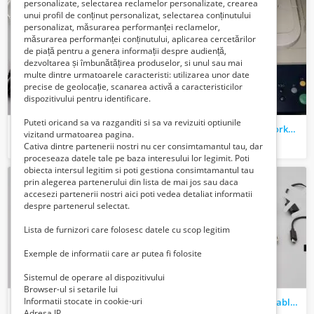
personalizate, selectarea reclamelor personalizate, crearea
unui profil de conținut personalizat, selectarea conținutului
personalizat, măsurarea performanței reclamelor,
măsurarea performanței conținutului, aplicarea cercetărilor
de piață pentru a genera informații despre audiență,
dezvoltarea și îmbunătățirea produselor, si unul sau mai
multe dintre urmatoarele caracteristi: utilizarea unor date
precise de geolocație, scanarea activă a caracteristicilor
dispozitivului pentru identificare.
Puteti oricand sa va razganditi si sa va revizuiti optiunile
Casti in ear Bluetooth + accesorii, casti cu fir
Multifunctional Xerox WorkCentre 3325
vizitand urmatoarea pagina.
15 Lei
600 Lei
Cativa dintre partenerii nostri nu cer consimtamantul tau, dar
proceseaza datele tale pe baza interesului lor legimit. Poti
obiecta intersul legitim si poti gestiona consimtamantul tau
prin alegerea partenerului din lista de mai jos sau daca
accesezi partenerii nostri aici poti vedea detaliat informatii
despre partenerul selectat.
Lista de furnizori care folosesc datele cu scop legitim
Exemple de informatii care ar putea fi folosite
Sistemul de operare al dispozitivului
Browser-ul si setarile lui
Informatii stocate in cookie-uri
Buton de bord cu mufe USB
Cablu incarcare telefon/tableta/etc, prelungitoare usb
Adresa IP