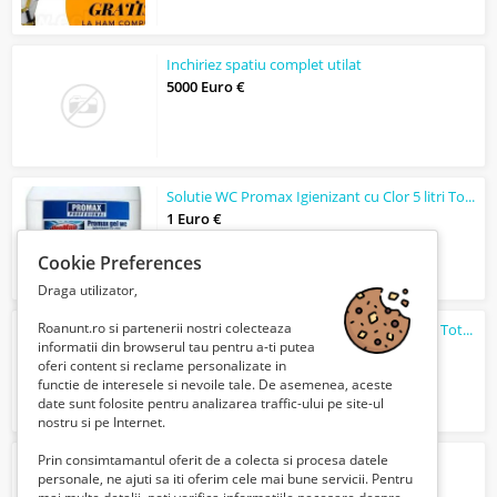
Inchiriez spatiu complet utilat
5000 Euro €
Solutie WC Promax Igienizant cu Clor 5 litri Total Orange
1 Euro €
Cookie Preferences
Draga utilizator,
Roanunt.ro si partenerii nostri colecteaza
Red Band Real Fruits Bomboane Fructate Total Blue
informatii din browserul tau pentru a-ti putea
Verifica cu vanzatorul
oferi content si reclame personalizate in
functie de interesele si nevoile tale. De asemenea, aceste
date sunt folosite pentru analizarea traffic-ului pe site-ul
nostru si pe Internet.
Prin consimtamantul oferit de a colecta si procesa datele
traduceri lb ebraica
personale, ne ajuti sa iti oferim cele mai bune servicii. Pentru
Verifica cu vanzatorul