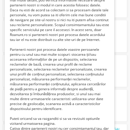
mai multe detalii, poti verifica informatiile necesare despre
partenerii nostri si modul in care acestia folosesc datele.
Daca nu esti de acord sa colectam si sa procesam datele tale
personale, nu vom putea sa iti oferim cele mai bune conditii
de navigare pe site-ul nostru si nici nu iti putem afisa continut
sau reclame personalizate. Scopul consimtamantului tau este
traduceri lb turca
specific serviciului pe care il accesezi. In acest sens, doar
Verifica cu vanzatorul
Roanunt.ro si partenerii nostri pot procesa datele acordului
tau iar el nu este distribuit cu alte site-uri de pe Internet.
Partenerii nostri pot procesa datele voastre persoanele
pentru cu unul sau mai multe scopuri: stocarea și/sau
accesarea informațiilor de pe un dispozitiv, selectarea
traduceri lb spaniola
reclamelor de bază, crearea unui profil de reclame
Verifica cu vanzatorul
personalizate, selectarea reclamelor personalizate, crearea
unui profil de conținut personalizat, selectarea conținutului
personalizat, măsurarea performanței reclamelor,
măsurarea performanței conținutului, aplicarea cercetărilor
de piață pentru a genera informații despre audiență,
dezvoltarea și îmbunătățirea produselor, si unul sau mai
traducere lb italiana galati
multe dintre urmatoarele caracteristi: utilizarea unor date
50 Lei
precise de geolocație, scanarea activă a caracteristicilor
dispozitivului pentru identificare.
Puteti oricand sa va razganditi si sa va revizuiti optiunile
vizitand urmatoarea pagina.
Cativa dintre partenerii nostri nu cer consimtamantul tau, dar
PF VAND TEREN EXTRAVILAN VANATORI GALATI DN 26