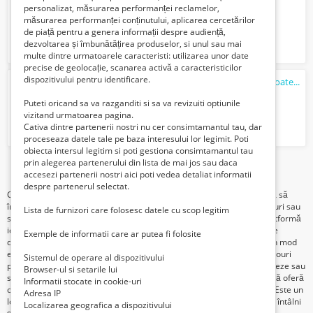
personalizat, măsurarea performanței reclamelor,
610 Lei
măsurarea performanței conținutului, aplicarea cercetărilor
de piață pentru a genera informații despre audiență,
dezvoltarea și îmbunătățirea produselor, si unul sau mai
multe dintre urmatoarele caracteristi: utilizarea unor date
precise de geolocație, scanarea activă a caracteristicilor
dispozitivului pentru identificare.
HALA noua | 480mp + 700mp parcare | Toate utilitatile | Giurgiu Nord
1250 Euro €
Puteti oricand sa va razganditi si sa va revizuiti optiunile
vizitand urmatoarea pagina.
Cativa dintre partenerii nostri nu cer consimtamantul tau, dar
proceseaza datele tale pe baza interesului lor legimit. Poti
obiecta intersul legitim si poti gestiona consimtamantul tau
prin alegerea partenerului din lista de mai jos sau daca
1
2
3
accesezi partenerii nostri aici poti vedea detaliat informatii
despre partenerul selectat.
Categoria "Birouri - Spații comerciale" este destinată celor care caută să
închirieze, să vândă sau să cumpere spații comerciale, în special birouri sau
Lista de furnizori care folosesc datele cu scop legitim
spații destinate activităților comerciale. Această categorie oferă o platformă
ideală pentru întreprinderi, antreprenori și proprietari de imobile care
Exemple de informatii care ar putea fi folosite
doresc să închirieze sau să vândă birouri sau spații comerciale într-un mod
eficient și gratuit. Indiferent dacă sunteți o companie în căutare de birouri
Sistemul de operare al dispozitivului
pentru a-și extinde afacerea sau un proprietar care dorește să închirieze sau
Browser-ul si setarile lui
să vândă un spațiu comercial, categoria "Birouri - Spații comerciale" vă oferă
Informatii stocate in cookie-uri
o platformă convenabilă și eficientă pentru a vă îndeplini obiectivele. Este un
Adresa IP
loc unde ofertanții și solicitanții de birouri sau spații comerciale se pot întâlni
Localizarea geografica a dispozitivului