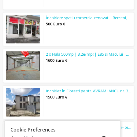
Închiriere spațiu comercial renovat – Berceni, lângă benzinăria Mol
500 Euro €
2 x Hala 500mp | 3,2e/mp! | E85 si Macului |Utilitati | Afumati IF
1600 Euro €
Închiriez în Floresti pe str. AVRAM IANCU nr. 329-6 garsoniere/birouri
1500 Euro €
Inchiriez 3 etaje dintr-o cladire, str. Motilor- birouri, clinica
Cookie Preferences
14000 Euro €