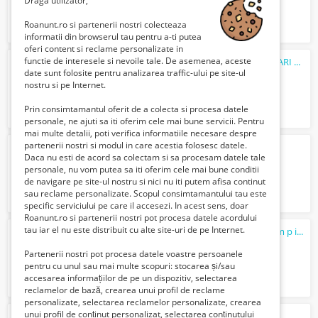
Draga utilizator,
Roanunt.ro si partenerii nostri colecteaza
informatii din browserul tau pentru a-ti putea
oferi content si reclame personalizate in
functie de interesele si nevoile tale. De asemenea, aceste
SPATIU COMERCIAL DE INCHIRIAT, MILITARI REZERVELOR
date sunt folosite pentru analizarea traffic-ului pe site-ul
1100 Euro €
nostru si pe Internet.
Prin consimtamantul oferit de a colecta si procesa datele
personale, ne ajuti sa iti oferim cele mai bune servicii. Pentru
mai multe detalii, poti verifica informatiile necesare despre
partenerii nostri si modul in care acestia folosesc datele.
inchiriez spatiu comercial
Daca nu esti de acord sa colectam si sa procesam datele tale
2500 Lei
personale, nu vom putea sa iti oferim cele mai bune conditii
de navigare pe site-ul nostru si nici nu iti putem afisa continut
sau reclame personalizate. Scopul consimtamantului tau este
specific serviciului pe care il accesezi. In acest sens, doar
Roanunt.ro si partenerii nostri pot procesa datele acordului
tau iar el nu este distribuit cu alte site-uri de pe Internet.
spatiu comercial productie si teren 5000 m p in oras Bolintin Vale
400000 Euro €
Partenerii nostri pot procesa datele voastre persoanele
pentru cu unul sau mai multe scopuri: stocarea și/sau
accesarea informațiilor de pe un dispozitiv, selectarea
reclamelor de bază, crearea unui profil de reclame
personalizate, selectarea reclamelor personalizate, crearea
unui profil de conținut personalizat, selectarea conținutului
Container de inchiriat 610 lei bucata