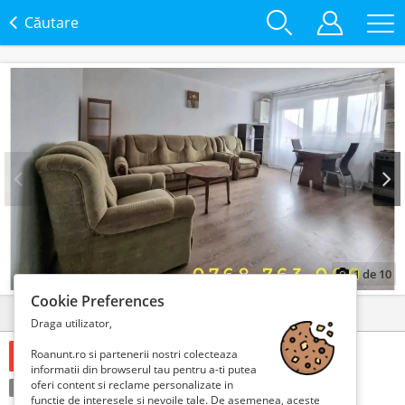
Căutare
Prev
Next
1
de
10
Cookie Preferences
Detalii
Contact
Draga utilizator,
Roanunt.ro si partenerii nostri colecteaza
59900 Lei
informatii din browserul tau pentru a-ti putea
oferi content si reclame personalizate in
Condiție:
Nou
functie de interesele si nevoile tale. De asemenea, aceste