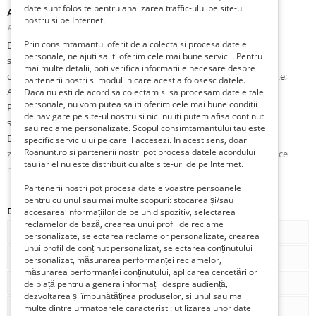
date sunt folosite pentru analizarea traffic-ului pe site-ul
Apartament cu doua camere de vanzare
nostru si pe Internet.
Romania, Dambovita, Targoviste, Targoviste,
Publicat 2 săptămâni în urmă
Prin consimtamantul oferit de a colecta si procesa datele
De vanzare apartamente,
personale, ne ajuti sa iti oferim cele mai bune servicii. Pentru
strada Caramidari,
mai multe detalii, poti verifica informatiile necesare despre
disponibile la parter sau etajul 1,"LA CHEIE",sau "la gri" semifinisate;
partenerii nostri si modul in care acestia folosesc datele.
Apartamentele sunt noi,recepționate în anul 2022/2023 -DIRECT
Daca nu esti de acord sa colectam si sa procesam datele tale
personale, nu vom putea sa iti oferim cele mai bune conditii
PROPRIETAR,
de navigare pe site-ul nostru si nici nu iti putem afisa continut
situate pe strada Caramidari ,langa Stația ITP Cassili,
sau reclame personalizate. Scopul consimtamantului tau este
Dâmbovița,
specific serviciului pe care il accesezi. In acest sens, doar
Roanunt.ro si partenerii nostri pot procesa datele acordului
zona rezidentiala,liniștită, cu acces facil catre orice destinatie,la zece
tau iar el nu este distribuit cu alte site-uri de pe Internet.
minute de centrul orașului Târgoviște;
vă propunem spre vânzare apartamente cu 2 camere,
Partenerii nostri pot procesa datele voastre persoanele
semidecomandate,suprafata utila 43/57 mp, avand o compartimentare
pentru cu unul sau mai multe scopuri: stocarea și/sau
Detalii
accesarea informațiilor de pe un dispozitiv, selectarea
functionala si moderna, holuri mari cu spatii pentru dressing, bucatarie
reclamelor de bază, crearea unui profil de reclame
cu living tip Open Space (sau individuala), câte o baie generoasă,cate un
Tip
De vânzare
personalizate, selectarea reclamelor personalizate, crearea
dormitor mare, bine iluminate natural,cu unul sau două balcoane
unui profil de conținut personalizat, selectarea conținutului
Tipul de proprietate
Proprietar
personalizat, măsurarea performanței reclamelor,
generoase, cu acces din dormitoare/living.
măsurarea performanței conținutului, aplicarea cercetărilor
Apartamentele disponibile pentru vânzare sunt noi,la prima
Num. camere
2
de piață pentru a genera informații despre audiență,
utilizare,bine izolate in sistem german AMVIC, dotate cu ușă metalică la
dezvoltarea și îmbunătățirea produselor, si unul sau mai
Num. bai
multe dintre urmatoarele caracteristi: utilizarea unor date
1
intrare, centrală termică proprie, tamplarie exterioara PVC cu cinci