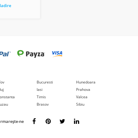
ladire
lfov
Bucuresti
Hunedoara
luj
Iasi
Prahova
onstanta
Timis
Valcea
uzau
Brasov
Sibiu
rmarește-ne