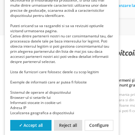
dezvoltarea și îmbunătățirea produselor, si unul sau mai
Teren pe valea cernei, malul drept al lacului prisaca dupa 7 izvoare.
multe dintre urmatoarele caracteristi: utilizarea unor date
precise de geolocație, scanarea activă a caracteristicilor
19 Lei
33 Euro €
dispozitivului pentru identificare.
Puteti oricand sa va razganditi si sa va revizuiti optiunile
vizitand urmatoarea pagina.
Cativa dintre partenerii nostri nu cer consimtamantul tau, dar
proceseaza datele tale pe baza interesului lor legimit. Poti
obiecta intersul legitim si poti gestiona consimtamantul tau
prin alegerea partenerului din lista de mai jos sau daca
PARTENERII NOȘTRI
accesezi partenerii nostri aici poti vedea detaliat informatii
despre partenerul selectat.
Lista de furnizori care folosesc datele cu scop legitim
Politică de confidențialitate
Politica cookie
Termeni și 
Exemple de informatii care ar putea fi folosite
Principii de publicare anunț gratuit
Cum adaug anunt gra
Sistemul de operare al dispozitivului
ROAnunt este o platforma de vanzare si cumparare din Romania prin an
Browser-ul si setarile lui
oferte foarte bune din Bucuresti, Iasi, Cluj, Craiova, Timisoara si di
Informatii stocate in cookie-uri
imobiliare, inchirieri imobiliare, vanzari case, terenuri, telefoane m
Adresa IP
munca. Cu ROAnunt adaugi anunturi gratuite foarte rapid si poti fi co
Localizarea geografica a dispozitivului
Contact
Trimite-ne un mail la
contact@roanunt.ro
✓ Accept all
Reject all
Configure