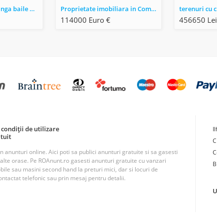
Teren de vanzare langa baile herculane.
Proprietate imobiliara in Com. Rosiesti, jud. Vaslui
terenuri cu c
114000 Euro €
456650 Lei
condiții de utilizare
I
tuit
C
unturi online. Aici poti sa publici anunturi gratuite si sa gasesti
C
n alte orase. Pe ROAnunt.ro gasesti anunturi gratuite cu vanzari
B
obile sau masini second hand la preturi mici, dar si locuri de
ntactat telefonic sau prin mesaj pentru detalii.
U