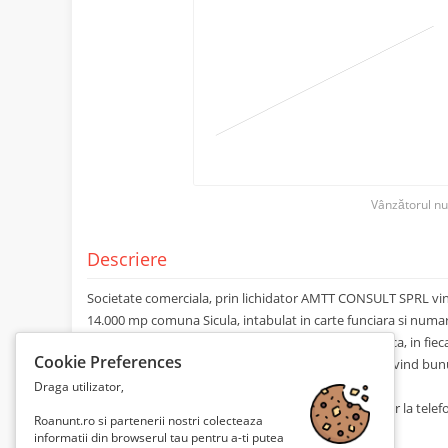
Vânzătorul nu
Descriere
Societate comerciala, prin lichidator AMTT CONSULT SPRL vinde 
14.000 mp comuna Sicula, intabulat in carte funciara si numar c
Licitatia are loc la sediul lichidatorului din Cluj-Napoca, in fieca
Cookie Preferences
Caietul de sarcini, continand informatiile de baza privind bunuri
lichidatorului. Pret pe mp.
Draga utilizator,
Informatii suplimentare se pot obtine de la lichidator la telef
Roanunt.ro si partenerii nostri colecteaza
informatii din browserul tau pentru a-ti putea