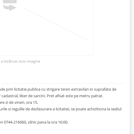
 a încărcat nicio imagine
prin licitatie publica cu strigare teren extravilan in suprafata de
adastral, liber de sarcini. Pret afisat este pe metru patrat.
re zi de vineri, ora 15.
le si regulile de desfasurare a licitatiei, se poate achizitiona la sediul
on 0744-216060, zilnic pana la ora 16:00.