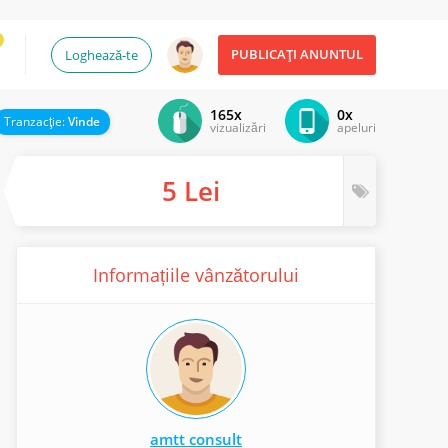
PUBLICAȚI ANUNTUL
Loghează-te
165x
0x
Tranzacţie:
Vinde
vizualizări
apeluri
5 Lei
Informațiile vânzătorului
amtt consult