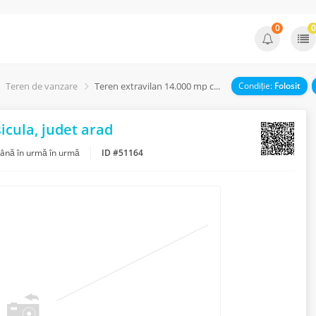
0
0
Teren de vanzare
Teren extravilan 14.000 mp comuna sicula, judet arad
Condiție:
Folosit
cula, judet arad
ână în urmă în urmă
ID #51164