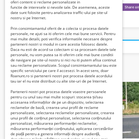
oferi content si reclame personalizate in
functie de interesele si nevoile tale. De asemenea, aceste
date sunt folosite pentru analizarea traffic-ului pe site-ul
nostru si pe Internet.
Prin consimtamantul oferit de a colecta si procesa datele
personale, ne ajuti sa iti oferim cele mai bune servicii. Pentru
mai multe detalii, poti verifica informatiile necesare despre
partenerii nostri si modul in care acestia folosesc datele.
Daca nu esti de acord sa colectam si sa procesam datele tale
personale, nu vom putea sa iti oferim cele mai bune conditii
de navigare pe site-ul nostru si nici nu iti putem afisa continut
sau reclame personalizate. Scopul consimtamantului tau este
specific serviciului pe care il accesezi. In acest sens, doar
Related listings
Roanunt.ro si partenerii nostri pot procesa datele acordului
tau iar el nu este distribuit cu alte site-uri de pe Internet.
Partenerii nostri pot procesa datele voastre persoanele
pentru cu unul sau mai multe scopuri: stocarea și/sau
accesarea informațiilor de pe un dispozitiv, selectarea
reclamelor de bază, crearea unui profil de reclame
personalizate, selectarea reclamelor personalizate, crearea
unui profil de conținut personalizat, selectarea conținutului
personalizat, măsurarea performanței reclamelor,
măsurarea performanței conținutului, aplicarea cercetărilor
de piață pentru a genera informații despre audiență,