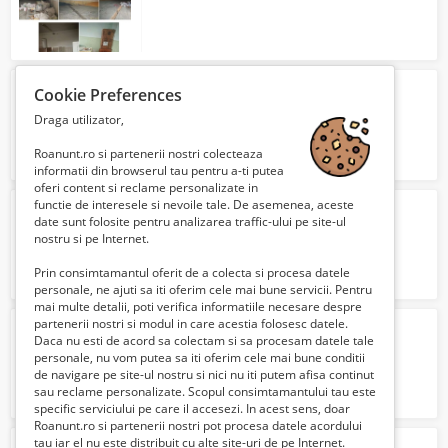
terenuri cu cladire
Cookie Preferences
456650 Lei
Draga utilizator,
Roanunt.ro si partenerii nostri colecteaza
informatii din browserul tau pentru a-ti putea
oferi content si reclame personalizate in
functie de interesele si nevoile tale. De asemenea, aceste
Vând loc de veci - Cimitirul Sf. Treime, Iași
date sunt folosite pentru analizarea traffic-ului pe site-ul
8000 Lei
nostru si pe Internet.
Prin consimtamantul oferit de a colecta si procesa datele
personale, ne ajuti sa iti oferim cele mai bune servicii. Pentru
mai multe detalii, poti verifica informatiile necesare despre
partenerii nostri si modul in care acestia folosesc datele.
Teren intravilan Racari
Daca nu esti de acord sa colectam si sa procesam datele tale
25 Euro €
personale, nu vom putea sa iti oferim cele mai bune conditii
de navigare pe site-ul nostru si nici nu iti putem afisa continut
sau reclame personalizate. Scopul consimtamantului tau este
specific serviciului pe care il accesezi. In acest sens, doar
Roanunt.ro si partenerii nostri pot procesa datele acordului
tau iar el nu este distribuit cu alte site-uri de pe Internet.
Teren 150 mp Fetesti