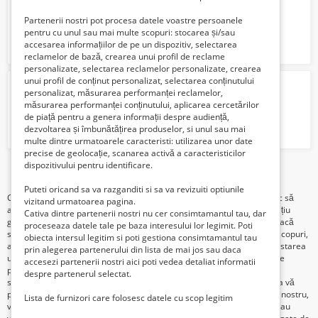
10000 Euro €
Partenerii nostri pot procesa datele voastre persoanele
pentru cu unul sau mai multe scopuri: stocarea și/sau
accesarea informațiilor de pe un dispozitiv, selectarea
reclamelor de bază, crearea unui profil de reclame
personalizate, selectarea reclamelor personalizate, crearea
unui profil de conținut personalizat, selectarea conținutului
Proprietar vand teren Mihailesti,Giurgiu
personalizat, măsurarea performanței reclamelor,
25000 US$
măsurarea performanței conținutului, aplicarea cercetărilor
de piață pentru a genera informații despre audiență,
dezvoltarea și îmbunătățirea produselor, si unul sau mai
multe dintre urmatoarele caracteristi: utilizarea unor date
precise de geolocație, scanarea activă a caracteristicilor
dispozitivului pentru identificare.
1
2
3
Puteti oricand sa va razganditi si sa va revizuiti optiunile
Categoria "Teren de vânzare" este destinată persoanelor care doresc să
vizitand urmatoarea pagina.
achiziționeze sau să vândă terenuri. Oferim utilizatorilor noștri un spațiu
Cativa dintre partenerii nostri nu cer consimtamantul tau, dar
gratuit pentru a posta anunțurile lor în această categorie. Indiferent dacă
proceseaza datele tale pe baza interesului lor legimit. Poti
sunteți în căutarea unui teren pentru construcții, agricultură sau alte scopuri,
obiecta intersul legitim si poti gestiona consimtamantul tau
aici veți găsi o varietate de anunțuri care vă pot satisface cerințele. Postarea
prin alegerea partenerului din lista de mai jos sau daca
unui anunț este simplă și rapidă. Veți putea adăuga informații esențiale
accesezi partenerii nostri aici poti vedea detaliat informatii
precum dimensiunile terenului, amplasamentul, facilitățile și detalii
despre partenerul selectat.
suplimentare relevante. De asemenea, puteți atașa fotografii pentru a vă
promova terenul într-un mod vizual atractiv. Prin intermediul site-ului nostru,
Lista de furnizori care folosesc datele cu scop legitim
veți avea ocazia să intrați în contact direct cu potențialii cumpărători sau