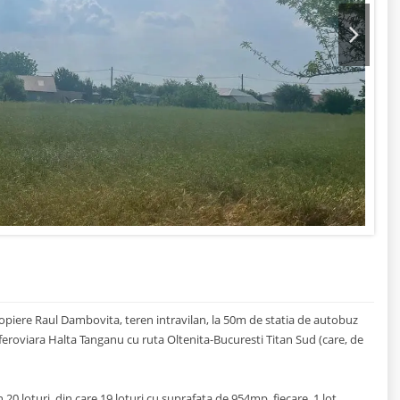
Next
opiere Raul Dambovita, teren intravilan, la 50m de statia de autobuz
 feroviara Halta Tanganu cu ruta Oltenita-Bucuresti Titan Sud (care, de
0 loturi, din care 19 loturi cu suprafata de 954mp, fiecare, 1 lot