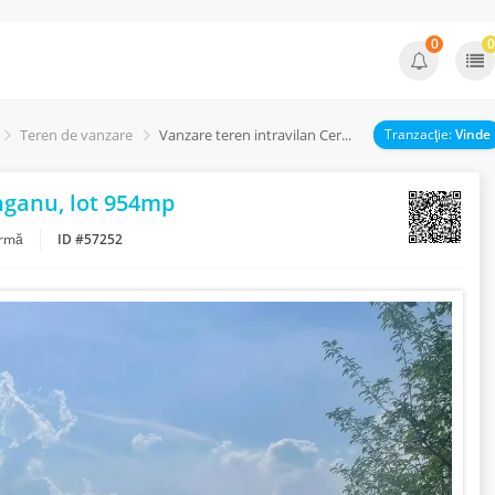
0
0
Teren de vanzare
Vanzare teren intravilan Cernica_Tânganu, lot 954mp
Tranzacţie:
Vinde
nganu, lot 954mp
urmă
ID #57252