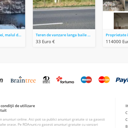
Teren pe valea cernei, malul drept al lacului prisaca dupa 7 izvoare.
Teren de vanzare langa baile herculane.
33 Euro €
114000 Eu
condiții de utilizare
I
tuit
C
unturi online. Aici poti sa publici anunturi gratuite si sa gasesti
C
n alte orase. Pe ROAnunt.ro gasesti anunturi gratuite cu vanzari
B