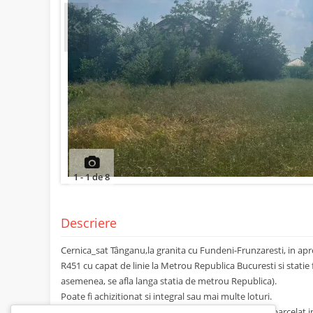
Prev
1
-
1
de
8
Descriere
Cernica_sat Tânganu,la granita cu Fundeni-Frunzaresti, in apr
R451 cu capat de linie la Metrou Republica Bucuresti si statie
asemenea, se afla langa statia de metrou Republica).
Poate fi achizitionat si integral sau mai multe loturi.
Terenul are o suprafata totala masurata 21.664mp, parcelat in 2