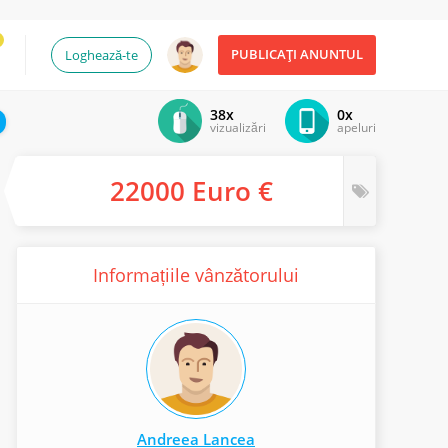
PUBLICAȚI ANUNTUL
Loghează-te
38x
0x
vizualizări
apeluri
22000 Euro €
Informațiile vânzătorului
Andreea Lancea