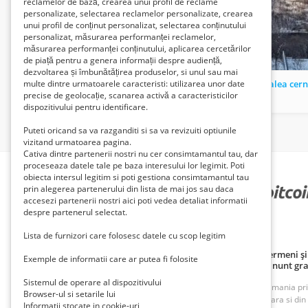
reclamelor de bază, crearea unui profil de reclame
personalizate, selectarea reclamelor personalizate, crearea
unui profil de conținut personalizat, selectarea conținutului
personalizat, măsurarea performanței reclamelor,
măsurarea performanței conținutului, aplicarea cercetărilor
de piață pentru a genera informații despre audiență,
dezvoltarea și îmbunătățirea produselor, si unul sau mai
Cumpar teren agricol
multe dintre urmatoarele caracteristi: utilizarea unor date
precise de geolocație, scanarea activă a caracteristicilor
100 Lei
19 Lei
dispozitivului pentru identificare.
Puteti oricand sa va razganditi si sa va revizuiti optiunile
vizitand urmatoarea pagina.
Cativa dintre partenerii nostri nu cer consimtamantul tau, dar
proceseaza datele tale pe baza interesului lor legimit. Poti
obiecta intersul legitim si poti gestiona consimtamantul tau
prin alegerea partenerului din lista de mai jos sau daca
PARTENERII NOȘTRI
accesezi partenerii nostri aici poti vedea detaliat informatii
despre partenerul selectat.
Lista de furnizori care folosesc datele cu scop legitim
Politică de confidențialitate
Politica cookie
Termeni și 
Exemple de informatii care ar putea fi folosite
Principii de publicare anunț gratuit
Cum adaug anunt gra
Sistemul de operare al dispozitivului
ROAnunt este o platforma de vanzare si cumparare din Romania prin an
Browser-ul si setarile lui
oferte foarte bune din Bucuresti, Iasi, Cluj, Craiova, Timisoara si di
Informatii stocate in cookie-uri