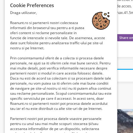
Cookie Preferences
966mp, iar 2.572mp au fost atribuiti pentru drumul de acces. 
pe o lungime a terenurilor cuprinse intre min 32ml-max.41.5m
Draga utilizator,
Comision agentie 1000 Euro.
Roanunt.ro si partenerii nostri colecteaza
informatii din browserul tau pentru a-ti putea
oferi content si reclame personalizate in
functie de interesele si nevoile tale. De asemenea, aceste
date sunt folosite pentru analizarea traffic-ului pe site-ul
nostru si pe Internet.
Prin consimtamantul oferit de a colecta si procesa datele
personale, ne ajuti sa iti oferim cele mai bune servicii. Pentru
mai multe detalii, poti verifica informatiile necesare despre
partenerii nostri si modul in care acestia folosesc datele.
Daca nu esti de acord sa colectam si sa procesam datele tale
personale, nu vom putea sa iti oferim cele mai bune conditii
de navigare pe site-ul nostru si nici nu iti putem afisa continut
sau reclame personalizate. Scopul consimtamantului tau este
specific serviciului pe care il accesezi. In acest sens, doar
Related listings
Roanunt.ro si partenerii nostri pot procesa datele acordului
tau iar el nu este distribuit cu alte site-uri de pe Internet.
Partenerii nostri pot procesa datele voastre persoanele
pentru cu unul sau mai multe scopuri: stocarea și/sau
accesarea informațiilor de pe un dispozitiv, selectarea