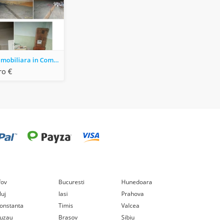
Proprietate imobiliara in Com. Rosiesti, jud. Vaslui
ro €
lfov
Bucuresti
Hunedoara
luj
Iasi
Prahova
onstanta
Timis
Valcea
uzau
Brasov
Sibiu