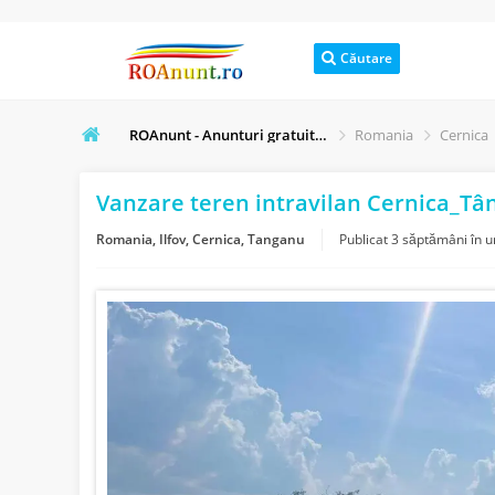
Căutare
ROAnunt - Anunturi gratuite online
Romania
Cernica
Vanzare teren intravilan Cernica_Tâ
Romania, Ilfov, Cernica, Tanganu
Publicat
3 săptămâni în 