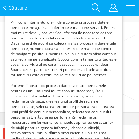
functie de interesele si nevoile tale. De asemenea, aceste
date sunt folosite pentru analizarea traffic-ului pe site-ul
Căutare
nostru si pe Internet.
Prin consimtamantul oferit de a colecta si procesa datele
personale, ne ajuti sa iti oferim cele mai bune servicii. Pentru
mai multe detalii, poti verifica informatiile necesare despre
partenerii nostri si modul in care acestia folosesc datele.
Daca nu esti de acord sa colectam si sa procesam datele tale
personale, nu vom putea sa iti oferim cele mai bune conditii
de navigare pe site-ul nostru si nici nu iti putem afisa continut
sau reclame personalizate. Scopul consimtamantului tau este
specific serviciului pe care il accesezi. In acest sens, doar
Roanunt.ro si partenerii nostri pot procesa datele acordului
tau iar el nu este distribuit cu alte site-uri de pe Internet.
Partenerii nostri pot procesa datele voastre persoanele
pentru cu unul sau mai multe scopuri: stocarea și/sau
accesarea informațiilor de pe un dispozitiv, selectarea
reclamelor de bază, crearea unui profil de reclame
personalizate, selectarea reclamelor personalizate, crearea
unui profil de conținut personalizat, selectarea conținutului
personalizat, măsurarea performanței reclamelor,
Detalii
Contact
măsurarea performanței conținutului, aplicarea cercetărilor
de piață pentru a genera informații despre audiență,
dezvoltarea și îmbunătățirea produselor, si unul sau mai
400 Lei
multe dintre urmatoarele caracteristi: utilizarea unor date