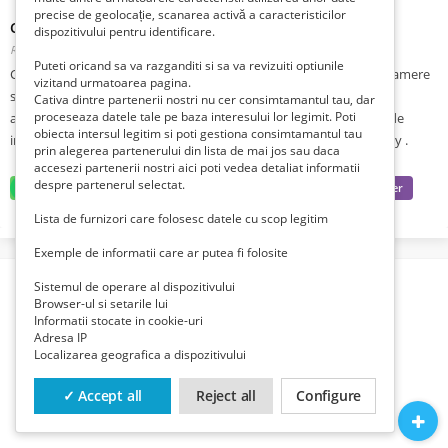
precise de geolocație, scanarea activă a caracteristicilor
Caut sa fac Menaj
dispozitivului pentru identificare.
Romania, Ilfov, Bucuresti Sector 2, Bucuresti,
Publicat 1 zi în urmă
Puteti oricand sa va razganditi si sa va revizuiti optiunile
Caut sa fac curatenie la o doamna singura,in apartament cu 2-3 camere
vizitand urmatoarea pagina.
sau garsoniera.de doua trei ori pe saptamana,si orice este in
Cativa dintre partenerii nostri nu cer consimtamantul tau, dar
proceseaza datele tale pe baza interesului lor legimit. Poti
apropiere.zona: sector 2-3 si 1 sau imprejurimi.fac treaba si sunt de
obiecta intersul legitim si poti gestiona consimtamantul tau
incredere eu nu am obligatii,WhatsApp: telef +40 0734653667.dany .
prin alegerea partenerului din lista de mai jos sau daca
accesezi partenerii nostri aici poti vedea detaliat informatii
despre partenerul selectat.
Lista de furnizori care folosesc datele cu scop legitim
Exemple de informatii care ar putea fi folosite
Sistemul de operare al dispozitivului
Browser-ul si setarile lui
Informatii stocate in cookie-uri
Adresa IP
Localizarea geografica a dispozitivului
✓ Accept all
Reject all
Configure