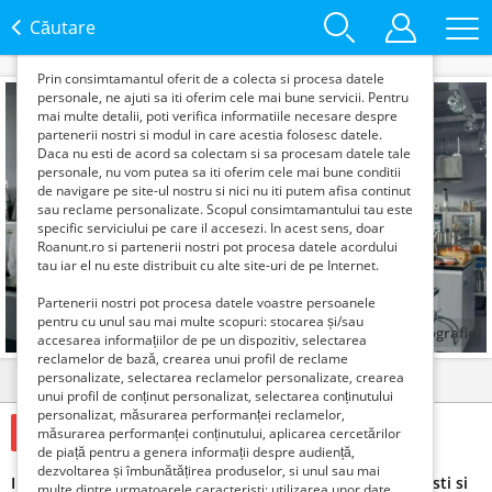
functie de interesele si nevoile tale. De asemenea, aceste
date sunt folosite pentru analizarea traffic-ului pe site-ul
Căutare
nostru si pe Internet.
Prin consimtamantul oferit de a colecta si procesa datele
personale, ne ajuti sa iti oferim cele mai bune servicii. Pentru
mai multe detalii, poti verifica informatiile necesare despre
partenerii nostri si modul in care acestia folosesc datele.
Daca nu esti de acord sa colectam si sa procesam datele tale
personale, nu vom putea sa iti oferim cele mai bune conditii
de navigare pe site-ul nostru si nici nu iti putem afisa continut
sau reclame personalizate. Scopul consimtamantului tau este
specific serviciului pe care il accesezi. In acest sens, doar
Roanunt.ro si partenerii nostri pot procesa datele acordului
tau iar el nu este distribuit cu alte site-uri de pe Internet.
Partenerii nostri pot procesa datele voastre persoanele
pentru cu unul sau mai multe scopuri: stocarea și/sau
1
fotografie
accesarea informațiilor de pe un dispozitiv, selectarea
reclamelor de bază, crearea unui profil de reclame
personalizate, selectarea reclamelor personalizate, crearea
Detalii
Contact
unui profil de conținut personalizat, selectarea conținutului
personalizat, măsurarea performanței reclamelor,
90 Lei
măsurarea performanței conținutului, aplicarea cercetărilor
de piață pentru a genera informații despre audiență,
dezvoltarea și îmbunătățirea produselor, si unul sau mai
IDEAL INOX angajeaza CONSILIR VANZARI pentru Bucuresti si
multe dintre urmatoarele caracteristi: utilizarea unor date