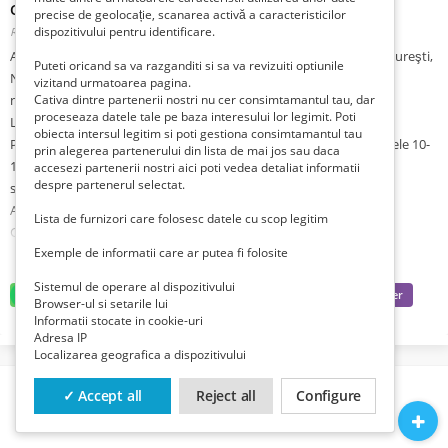
Corbeanca
precise de geolocație, scanarea activă a caracteristicilor
dispozitivului pentru identificare.
Romania, Locuri de munca, Bucuresti,
Publicat 2 zile în urmă
Angajam CONSILIER VANZARI pentru showroom-ul din Calea Bucureşti,
Puteti oricand sa va razganditi si sa va revizuiti optiunile
Nr 37, Petrești, Corbeanca si pentru showroom-ul din Colentina,
vizitand urmatoarea pagina.
nr.427/429, Bucureti, sector 2.
Cativa dintre partenerii nostri nu cer consimtamantul tau, dar
proceseaza datele tale pe baza interesului lor legimit. Poti
Locul de munca este full-time, pe perioada nedeterminata.
obiecta intersul legitim si poti gestiona consimtamantul tau
Pentru alte detalii ne puteti contacta, de luni pana vineri, intre orele 10-
prin alegerea partenerului din lista de mai jos sau daca
16 , la nr. de telefon 0720 209 432 sau pe adresa de email:
accesezi partenerii nostri aici poti vedea detaliat informatii
despre partenerul selectat.
salariati@idealinox.ro.
Asiguram transport din Bucuresti.
Lista de furnizori care folosesc datele cu scop legitim
Candidatul ideal:
Exemple de informatii care ar putea fi folosite
- Abilitati de comunicare, negociere, organizare si interelationare,
dinamism, orientare catre rezultate;
Sistemul de operare al dispozitivului
- Cunostinte de operare pe calculator nivel mediu;
Browser-ul si setarile lui
- Cerinte comportamentale: responsabil, integru ,organizat;
Informatii stocate in cookie-uri
Adresa IP
- Constituie avantaj experienta in vanzari minim 1 an.
Localizarea geografica a dispozitivului
Descrierea jobului:
✓ Accept all
Reject all
Configure
Ca agent de vânzări activitatea ta va consta în:
Gestionarea portofoliului de clienți;