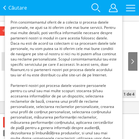
functie de interesele si nevoile tale. De asemenea, aceste
date sunt folosite pentru analizarea traffic-ului pe site-ul
Căutare
nostru si pe Internet.
Prin consimtamantul oferit de a colecta si procesa datele
personale, ne ajuti sa iti oferim cele mai bune servicii. Pentru
Articol vândut
mai multe detalii, poti verifica informatiile necesare despre
partenerii nostri si modul in care acestia folosesc datele.
Daca nu esti de acord sa colectam si sa procesam datele tale
personale, nu vom putea sa iti oferim cele mai bune conditii
de navigare pe site-ul nostru si nici nu iti putem afisa continut
sau reclame personalizate. Scopul consimtamantului tau este
specific serviciului pe care il accesezi. In acest sens, doar
Roanunt.ro si partenerii nostri pot procesa datele acordului
Prev
Next
tau iar el nu este distribuit cu alte site-uri de pe Internet.
Partenerii nostri pot procesa datele voastre persoanele
pentru cu unul sau mai multe scopuri: stocarea și/sau
1
de
4
accesarea informațiilor de pe un dispozitiv, selectarea
reclamelor de bază, crearea unui profil de reclame
personalizate, selectarea reclamelor personalizate, crearea
Detalii
Contact
unui profil de conținut personalizat, selectarea conținutului
personalizat, măsurarea performanței reclamelor,
1 Euro €
măsurarea performanței conținutului, aplicarea cercetărilor
de piață pentru a genera informații despre audiență,
Condiție:
dezvoltarea și îmbunătățirea produselor, si unul sau mai
Nou
Tranzacţie:
Vinde
multe dintre urmatoarele caracteristi: utilizarea unor date