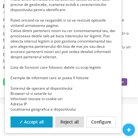
precise de geolocație, scanarea activă a caracteristicilor
Jacheta din blana artificiala Nurren Noppies Race Kids
dispozitivului pentru identificare.
Romania, Suceava, Suceava,
Publicat 3 săptămâni în urmă
Race Kids va ofera din stoc cu livrare imediata jacheta Nurren de la
Puteti oricand sa va razganditi si sa va revizuiti optiunile
vizitand urmatoarea pagina.
Noppies.
Cativa dintre partenerii nostri nu cer consimtamantul tau, dar
Jacheta din blana artificiala Nurren pentru fetite este fabricata dintr-o
proceseaza datele tale pe baza interesului lor legimit. Poti
blana moale, cu un imprimeu deosebit.
obiecta intersul legitim si poti gestiona consimtamantul tau
prin alegerea partenerului din lista de mai jos sau daca
Jacheta are gluga, mansete cu nervuri si buzunare captusite pentru un
accesezi partenerii nostri aici poti vedea detaliat informatii
plus de caldura.
despre partenerul selectat.
Jachetele pentru copii de la Noppies au o eticheta la indemana pe
interior, pe care poate fi scris numele copilului.
Lista de furnizori care folosesc datele cu scop legitim
Exemple de informatii care ar putea fi folosite
Sistemul de operare al dispozitivului
Browser-ul si setarile lui
Informatii stocate in cookie-uri
Adresa IP
Localizarea geografica a dispozitivului
✓ Accept all
Reject all
Configure