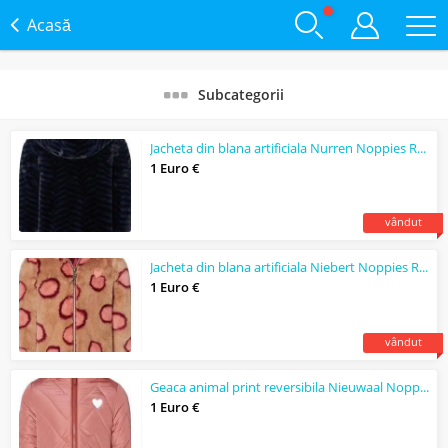
Acasă
Subcategorii
Jacheta din blana artificiala Nurren Noppies Race Kids
1 Euro €
vândut
Jacheta din blana artificiala Niebert Noppies Race Kids
1 Euro €
vândut
Geaca animal print reversibila Nieuwaal Noppies Race Kids
1 Euro €