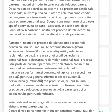
mai multe detalii, poti verifica informatiile necesare despre
partenerii nostri si modul in care acestia folosesc datele.
Daca nu esti de acord sa colectam si sa procesam datele tale
personale, nu vom putea sa iti oferim cele mai bune conditii
de navigare pe site-ul nostru si nici nu iti putem afisa continut
sau reclame personalizate. Scopul consimtamantului tau este
Geaca baieti Fireman Sam Race Kids
specific serviciului pe care il accesezi. In acest sens, doar
1 Euro €
Roanunt.ro si partenerii nostri pot procesa datele acordului
tau iar el nu este distribuit cu alte site-uri de pe Internet.
Partenerii nostri pot procesa datele voastre persoanele
pentru cu unul sau mai multe scopuri: stocarea și/sau
accesarea informațiilor de pe un dispozitiv, selectarea
Geaca pentru baieti Cars 95 Race Kids
reclamelor de bază, crearea unui profil de reclame
1 Euro €
personalizate, selectarea reclamelor personalizate, crearea
unui profil de conținut personalizat, selectarea conținutului
personalizat, măsurarea performanței reclamelor,
măsurarea performanței conținutului, aplicarea cercetărilor
de piață pentru a genera informații despre audiență,
dezvoltarea și îmbunătățirea produselor, si unul sau mai
Geaca roz fete Bing Race Kids
multe dintre urmatoarele caracteristi: utilizarea unor date
1 Euro €
precise de geolocație, scanarea activă a caracteristicilor
dispozitivului pentru identificare.
Puteti oricand sa va razganditi si sa va revizuiti optiunile
vizitand urmatoarea pagina.
Cativa dintre partenerii nostri nu cer consimtamantul tau, dar
Geaca de iarna fete Miraculos Lady Bug Race Kids