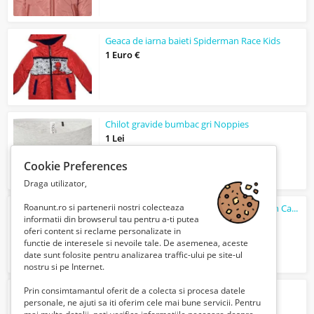
Geaca de iarna baieti Spiderman Race Kids
1 Euro €
Chilot gravide bumbac gri Noppies
1 Lei
Cookie Preferences
Draga utilizator,
Roanunt.ro si partenerii nostri colecteaza
Geaca bleumarin baieti Lighting McQueen Cars Race Kids
informatii din browserul tau pentru a-ti putea
1 Euro €
oferi content si reclame personalizate in
functie de interesele si nevoile tale. De asemenea, aceste
date sunt folosite pentru analizarea traffic-ului pe site-ul
nostru si pe Internet.
Prin consimtamantul oferit de a colecta si procesa datele
Geaca baieti albastra BING Race Kids
personale, ne ajuti sa iti oferim cele mai bune servicii. Pentru
1 Euro €