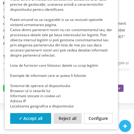
mită ISO 37001
precise de geolocație, scanarea activă a caracteristicilor
dispozitivului pentru identificare.
Romania, Bucuresti, Bucuresti, Sector 1,
Publicat 6 zile în urmă
Vrei să înveți despre prevenirea și combaterea corupției în cadrul
Puteti oricand sa va razganditi si sa va revizuiti optiunile
organizației tale? Ai dorința de a implementa sisteme de management
vizitand urmatoarea pagina.
anti-mită eficiente? Atunci cursul "Prevenirea și combaterea corupției
Cativa dintre partenerii nostri nu cer consimtamantul tau, dar
proceseaza datele tale pe baza interesului lor legimit. Poti
prin implementarea sistemelor de management anti-mită ISO 37001"
obiecta intersul legitim si poti gestiona consimtamantul tau
este soluția de care ai nevoie!
prin alegerea partenerului din lista de mai jos sau daca
accesezi partenerii nostri aici poti vedea detaliat informatii
despre partenerul selectat.
Tematica pe scurt:
- Cadrul legal privind faptele de corupție - Vei explora aspectele legale și
Lista de furnizori care folosesc datele cu scop legitim
reglementările asociate corupției pentru a înțelege mai bine contextul și
Exemple de informatii care ar putea fi folosite
importanța prevenirii acestui fenomen.
- Conceptul "Anti-mită", terminologie și principii - Vei învăța despre
Sistemul de operare al dispozitivului
conceptul de anti-mită și principiile care stau la baza acestuia, obținând
Browser-ul si setarile lui
instrumentele necesare pentru a preveni și combate mita în organizație.
Informatii stocate in cookie-uri
Adresa IP
- Abordarea bazată pe procese - Vei descoperi importanța abordării
Localizarea geografica a dispozitivului
bazate pe procese în implementarea unui sistem de management anti-
mită eficient.
✓ Accept all
Reject all
Configure
- Tipuri de procese într-un sistem de management - Vei explora diferitele
tipuri de procese necesare în cadrul unui sistem de management anti-