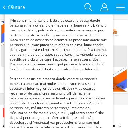
functie de interesele si nevoile tale. De asemenea, aceste
date sunt folosite pentru analizarea traffic-ului pe site-ul
Căutare
nostru si pe Internet.
Prin consimtamantul oferit de a colecta si procesa datele
personale, ne ajuti sa iti oferim cele mai bune servicii. Pentru
mai multe detalii, poti verifica informatiile necesare despre
partenerii nostri si modul in care acestia folosesc datele.
Daca nu esti de acord sa colectam si sa procesam datele tale
personale, nu vom putea sa iti oferim cele mai bune conditii
de navigare pe site-ul nostru si nici nu iti putem afisa continut
sau reclame personalizate. Scopul consimtamantului tau este
specific serviciului pe care il accesezi. In acest sens, doar
Roanunt.ro si partenerii nostri pot procesa datele acordului
tau iar el nu este distribuit cu alte site-uri de pe Internet.
Partenerii nostri pot procesa datele voastre persoanele
pentru cu unul sau mai multe scopuri: stocarea și/sau
1
fotografie
accesarea informațiilor de pe un dispozitiv, selectarea
reclamelor de bază, crearea unui profil de reclame
personalizate, selectarea reclamelor personalizate, crearea
Detalii
Contact
unui profil de conținut personalizat, selectarea conținutului
personalizat, măsurarea performanței reclamelor,
680 Lei
măsurarea performanței conținutului, aplicarea cercetărilor
de piață pentru a genera informații despre audiență,
dezvoltarea și îmbunătățirea produselor, si unul sau mai
Curs online Implementarea sistemelor de management anti-
multe dintre urmatoarele caracteristi: utilizarea unor date