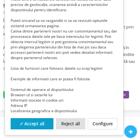
precise de geolocație, scanarea activă a caracteristicilor
Sudor - CALIFICARE rapida (FARA curs)
dispozitivului pentru identificare.
Romania, Brasov, Brasov, Brasov,
Publicat 3 săptămâni în urmă
DESCRIERE
Puteti oricand sa va razganditi si sa va revizuiti optiunile
vizitand urmatoarea pagina.
Calificare SUDOR (MIG/MAG, TIG/WIG, cu arc Electric, Argon, Laser) prin
Cativa dintre partenerii nostri nu cer consimtamantul tau, dar
evaluare, fără curs.
proceseaza datele tale pe baza interesului lor legimit. Poti
obiecta intersul legitim si poti gestiona consimtamantul tau
prin alegerea partenerului din lista de mai jos sau daca
Acest program de permite persoanelor care au lucrat sau lucrează în
accesezi partenerii nostri aici poti vedea detaliat informatii
domeniu să obțină calificarea de SUDOR pe baza experienței dobândite
despre partenerul selectat.
la locul de muncă, fără a mai fi necesar să urmeze un curs de durată sau
altă formă de formare profesională.
Lista de furnizori care folosesc datele cu scop legitim
Exemple de informatii care ar putea fi folosite
Mai exact, calificarea se dobândește în urma susținerii unui examen cu
un evaluator certificat și constă într-o probă scrisă (test de tip grilă) și
Sistemul de operare al dispozitivului
Browser-ul si setarile lui
una practică.
Informatii stocate in cookie-uri
Adresa IP
Dacă cunoști meseria de Sudor, vrei să pleci în străinătate sau ești în
Localizarea geografica a dispozitivului
căutarea unui loc de muncă sau pur și simplu îți dorești să fii mai bine
plătit, înscrie-te la acest program de calificare și prezintă-te la centrul
✓ Accept all
Reject all
Configure
nostru din Brașov pentru susținerea examenului (evaluare). Simplu!
Rapid! Acreditat!