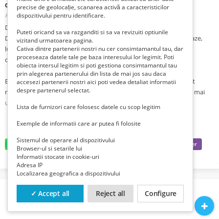
curs)
precise de geolocație, scanarea activă a caracteristicilor
dispozitivului pentru identificare.
Romania, Brasov, Brasov, Brasov,
Publicat 4 săptămâni în urmă
DESCRIERE
Puteti oricand sa va razganditi si sa va revizuiti optiunile
Dacă cunoști meseria Instalator instalații tehnico-sanitare și de gaze,
vizitand urmatoarea pagina.
lucrezi sau ai lucrat în acest domeniu, însă nu deții o diplomă de
Cativa dintre partenerii nostri nu cer consimtamantul tau, dar
proceseaza datele tale pe baza interesului lor legimit. Poti
calificare, atunci accesează acest program.
obiecta intersul legitim si poti gestiona consimtamantul tau
prin alegerea partenerului din lista de mai jos sau daca
Este cea mai rapidă modalitate prin care poți dobândi un certificat
accesezi partenerii nostri aici poti vedea detaliat informatii
despre partenerul selectat.
recunoscut doar pe baza cunoștințelor pe care le deții deja, fără a mai
urma un curs de durată.
Lista de furnizori care folosesc datele cu scop legitim
Exemple de informatii care ar putea fi folosite
Te poți înscrie online, telefonic sau pe WhatsApp și apoi să vii la centrul
OPTIM AD CALIFICĂRI pentru susținerea evaluării (examen) care constă
Sistemul de operare al dispozitivului
într-o probă scrisă și una practică.
Browser-ul si setarile lui
Informatii stocate in cookie-uri
Adresa IP
La evaluare te poți înscrie chiar dacă nu ai absolvit un curs, dat fiind că
Localizarea geografica a dispozitivului
aceasta se bazează pe ceea ce ne vei demonstra că știi să faci/ai învățat
la locul de muncă, individual sau din alte surse.
✓ Accept all
Reject all
Configure
Întreg procesul de evaluare se desfășoară la Brașov, poate dura cel mult