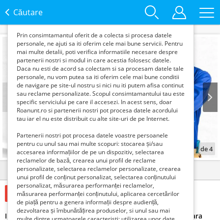
functie de interesele si nevoile tale. De asemenea, aceste
date sunt folosite pentru analizarea traffic-ului pe site-ul
Căutare
nostru si pe Internet.
Prin consimtamantul oferit de a colecta si procesa datele
personale, ne ajuti sa iti oferim cele mai bune servicii. Pentru
mai multe detalii, poti verifica informatiile necesare despre
partenerii nostri si modul in care acestia folosesc datele.
Daca nu esti de acord sa colectam si sa procesam datele tale
personale, nu vom putea sa iti oferim cele mai bune conditii
de navigare pe site-ul nostru si nici nu iti putem afisa continut
sau reclame personalizate. Scopul consimtamantului tau este
specific serviciului pe care il accesezi. In acest sens, doar
Roanunt.ro si partenerii nostri pot procesa datele acordului
Prev
Next
tau iar el nu este distribuit cu alte site-uri de pe Internet.
Partenerii nostri pot procesa datele voastre persoanele
pentru cu unul sau mai multe scopuri: stocarea și/sau
1
de
4
accesarea informațiilor de pe un dispozitiv, selectarea
reclamelor de bază, crearea unui profil de reclame
personalizate, selectarea reclamelor personalizate, crearea
Detalii
Contact
unui profil de conținut personalizat, selectarea conținutului
personalizat, măsurarea performanței reclamelor,
850 Lei
măsurarea performanței conținutului, aplicarea cercetărilor
de piață pentru a genera informații despre audiență,
dezvoltarea și îmbunătățirea produselor, si unul sau mai
Instalator teh.-sanitare si de gaze - CALIFICARE rapida (fara
multe dintre urmatoarele caracteristi: utilizarea unor date