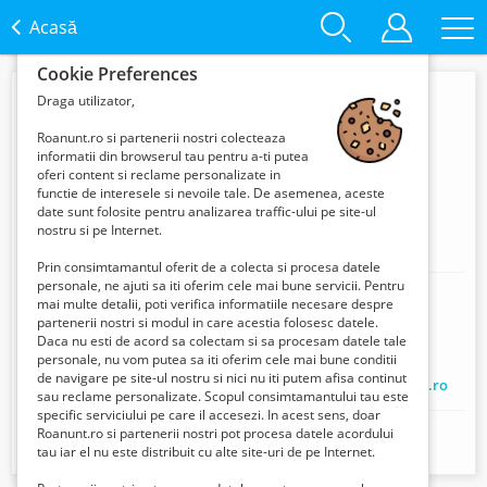
Acasă
Cookie Preferences
Draga utilizator,
Roanunt.ro si partenerii nostri colecteaza
informatii din browserul tau pentru a-ti putea
oferi content si reclame personalizate in
functie de interesele si nevoile tale. De asemenea, aceste
date sunt folosite pentru analizarea traffic-ului pe site-ul
nostru si pe Internet.
Optimescu
Prin consimtamantul oferit de a colecta si procesa datele
personale, ne ajuti sa iti oferim cele mai bune servicii. Pentru
Mobil:
+40 756 169 119
mai multe detalii, poti verifica informatiile necesare despre
partenerii nostri si modul in care acestia folosesc datele.
Adresa:
Mihail Kogalniceanu nr. 11
Daca nu esti de acord sa colectam si sa procesam datele tale
Locație:
Brasov, Romania
personale, nu vom putea sa iti oferim cele mai bune conditii
de navigare pe site-ul nostru si nici nu iti putem afisa continut
Website:
http://Websitehttps://www.optimad-calificari.ro
sau reclame personalizate. Scopul consimtamantului tau este
specific serviciului pe care il accesezi. In acest sens, doar
Centru de calificare și Evaluare a Competențelor Profesionale,
Roanunt.ro si partenerii nostri pot procesa datele acordului
tau iar el nu este distribuit cu alte site-uri de pe Internet.
AUTORIZAT A.N.C.