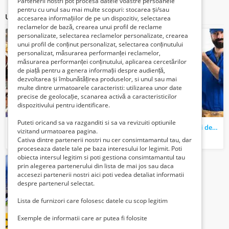
Partenerii nostri pot procesa datele voastre persoanele
pentru cu unul sau mai multe scopuri: stocarea și/sau
Ultimele articole ale acestui vânzător
accesarea informațiilor de pe un dispozitiv, selectarea
reclamelor de bază, crearea unui profil de reclame
personalizate, selectarea reclamelor personalizate, crearea
unui profil de conținut personalizat, selectarea conținutului
personalizat, măsurarea performanței reclamelor,
măsurarea performanței conținutului, aplicarea cercetărilor
de piață pentru a genera informații despre audiență,
dezvoltarea și îmbunătățirea produselor, si unul sau mai
multe dintre urmatoarele caracteristi: utilizarea unor date
precise de geolocație, scanarea activă a caracteristicilor
dispozitivului pentru identificare.
Puteti oricand sa va razganditi si sa va revizuiti optiunile
Sudor - CALIFICARE rapida (FARA curs)
Instalator teh.-sanitare si de gaze - CALIFICARE rapida (fara curs)
vizitand urmatoarea pagina.
890 Lei
850 Lei
Cativa dintre partenerii nostri nu cer consimtamantul tau, dar
proceseaza datele tale pe baza interesului lor legimit. Poti
obiecta intersul legitim si poti gestiona consimtamantul tau
prin alegerea partenerului din lista de mai jos sau daca
accesezi partenerii nostri aici poti vedea detaliat informatii
despre partenerul selectat.
Lista de furnizori care folosesc datele cu scop legitim
Exemple de informatii care ar putea fi folosite