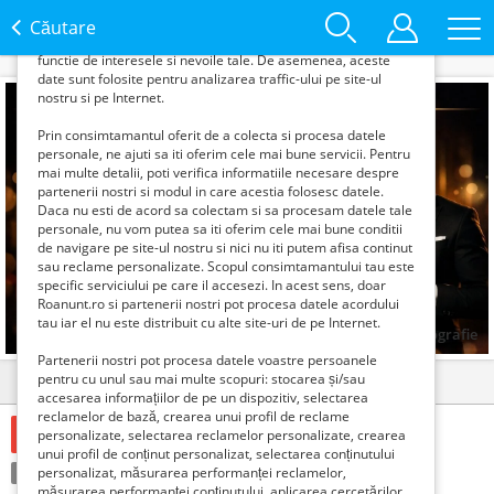
Roanunt.ro si partenerii nostri colecteaza
informatii din browserul tau pentru a-ti putea
Căutare
oferi content si reclame personalizate in
functie de interesele si nevoile tale. De asemenea, aceste
date sunt folosite pentru analizarea traffic-ului pe site-ul
nostru si pe Internet.
Prin consimtamantul oferit de a colecta si procesa datele
personale, ne ajuti sa iti oferim cele mai bune servicii. Pentru
mai multe detalii, poti verifica informatiile necesare despre
partenerii nostri si modul in care acestia folosesc datele.
Daca nu esti de acord sa colectam si sa procesam datele tale
personale, nu vom putea sa iti oferim cele mai bune conditii
de navigare pe site-ul nostru si nici nu iti putem afisa continut
sau reclame personalizate. Scopul consimtamantului tau este
specific serviciului pe care il accesezi. In acest sens, doar
Roanunt.ro si partenerii nostri pot procesa datele acordului
tau iar el nu este distribuit cu alte site-uri de pe Internet.
1
fotografie
Partenerii nostri pot procesa datele voastre persoanele
pentru cu unul sau mai multe scopuri: stocarea și/sau
Detalii
Contact
accesarea informațiilor de pe un dispozitiv, selectarea
reclamelor de bază, crearea unui profil de reclame
300 Lei
personalizate, selectarea reclamelor personalizate, crearea
unui profil de conținut personalizat, selectarea conținutului
Condiție:
personalizat, măsurarea performanței reclamelor,
Nou
Tranzacţie:
Vinde
măsurarea performanței conținutului, aplicarea cercetărilor