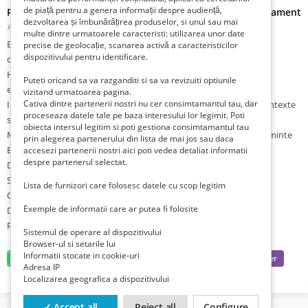
de piață pentru a genera informații despre audiență,
Rasfata-ti simturile intr-o experienta de relaxare si rafinament
dezvoltarea și îmbunătățirea produselor, si unul sau mai
Romania, Bucuresti, Bucuresti,
Publicat 1 săptămână în urmă în urmă
multe dintre urmatoarele caracteristi: utilizarea unor date
Eleganta, profesionalism si servicii dedicate celor care apreciaza
precise de geolocație, scanarea activă a caracteristicilor
dispozitivului pentru identificare.
confortul si calitatea.
Hostess Bucuresti – prezenta eleganta si profesionista pentru
Puteti oricand sa va razganditi si sa va revizuiti optiunile
evenimente
vizitand urmatoarea pagina.
Cativa dintre partenerii nostri nu cer consimtamantul tau, dar
Insotitor pentru evenimente – companie placuta si rafinata in contexte
proceseaza datele tale pe baza interesului lor legimit. Poti
sociale
obiecta intersul legitim si poti gestiona consimtamantul tau
Masaj profesional – relaxare profunda si echilibru pentru corp si minte
prin alegerea partenerului din lista de mai jos sau daca
Bucuresti – Unirii | Victoriei | Sector 6
accesezi partenerii nostri aici poti vedea detaliat informatii
despre partenerul selectat.
Discretie si profesionalism
Servicii personalizate
Lista de furnizori care folosesc datele cu scop legitim
Cadru elegant si confortabil
Exemple de informatii care ar putea fi folosite
Descopera mai mult: velvet.intex-media.ro
Programeaza-te si bucura-te de o experienta premium
Sistemul de operare al dispozitivului
Browser-ul si setarile lui
Informatii stocate in cookie-uri
Adresa IP
Localizarea geografica a dispozitivului
✓ Accept all
Reject all
Configure