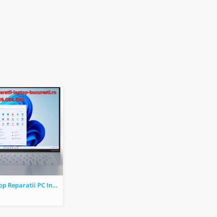
Service Laptop Reparatii PC Instalare Windows la domiciliu in Bucuresti si Ilfov