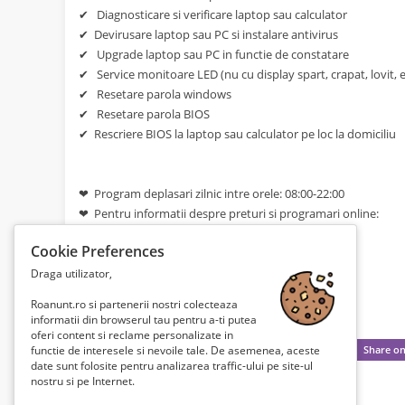
✔ Diagnosticare si verificare laptop sau calculator
✔ Devirusare laptop sau PC si instalare antivirus
✔ Upgrade laptop sau PC in functie de constatare
✔ Service monitoare LED (nu cu display spart, crapat, lovit, e
✔ Resetare parola windows
✔ Resetare parola BIOS
✔ Rescriere BIOS la laptop sau calculator pe loc la domiciliu
❤ Program deplasari zilnic intre orele: 08:00-22:00
❤ Pentru informatii despre preturi si programari online:
Cookie Preferences
➤ https://www.reparatii-laptop-bucuresti.ro
Draga utilizator,
➤ Telefon / WhatsApp: 0726 054 690
Roanunt.ro si partenerii nostri colecteaza
informatii din browserul tau pentru a-ti putea
oferi content si reclame personalizate in
functie de interesele si nevoile tale. De asemenea, aceste
date sunt folosite pentru analizarea traffic-ului pe site-ul
nostru si pe Internet.