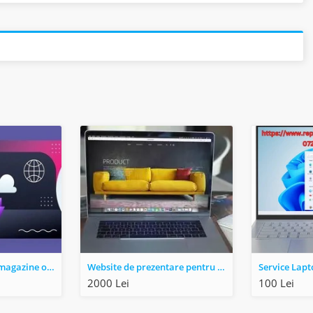
Creez site-uri web, magazine online + gazduire si domenii web
Website de prezentare pentru firme. Pachet Business
2000 Lei
100 Lei