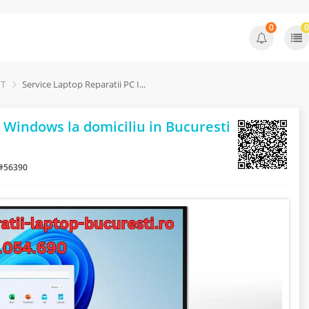
0
0
IT
Service Laptop Reparatii PC Instalare Windows la domiciliu in Bucuresti si Ilfov
e Windows la domiciliu in Bucuresti
 #56390