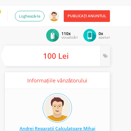
PUBLICAȚI ANUNTUL
Loghează-te
110x
0x
vizualizări
apeluri
100 Lei
Informațiile vânzătorului
Andrei Reparatii Calculatoare Mihai