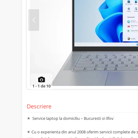
Prev
1
-
1
de
10
Descriere
☀ Service laptop la domiciliu – Bucuresti si Ilfov
☀ Cu o experienta din anul 2008 oferim servicii complete de ser