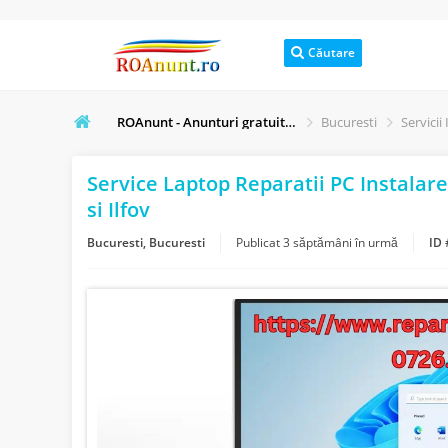
Căutare
ROAnunt - Anunturi gratuite online
Bucuresti
Servicii 
Service Laptop Reparatii PC Instalar
si Ilfov
Bucuresti, Bucuresti
Publicat
3 săptămâni în urmă
ID