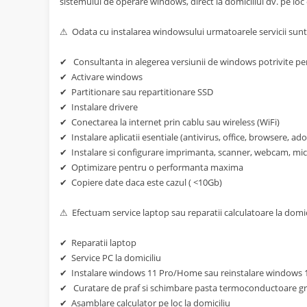
sistemului de operare windows, direct la domiciliul dv. pe loc c
⚠ Odata cu instalarea windowsului urmatoarele servicii sunt 
✔ Consultanta in alegerea versiunii de windows potrivite pen
✔ Activare windows
✔ Partitionare sau repartitionare SSD
✔ Instalare drivere
✔ Conectarea la internet prin cablu sau wireless (WiFi)
✔ Instalare aplicatii esentiale (antivirus, office, browsere, a
✔ Instalare si configurare imprimanta, scanner, webcam, micr
✔ Optimizare pentru o performanta maxima
✔ Copiere date daca este cazul ( <10Gb)
⚠ Efectuam service laptop sau reparatii calculatoare la domicili
✔ Reparatii laptop
✔ Service PC la domiciliu
✔ Instalare windows 11 Pro/Home sau reinstalare windows
✔ Curatare de praf si schimbare pasta termoconductoare gr
✔ Asamblare calculator pe loc la domiciliu