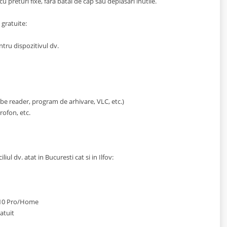
u preturi fixe, fara batai de cap sau deplasari inutile.
gratuite:
tru dispozitivul dv.
dobe reader, program de arhivare, VLC, etc.)
ofon, etc.
ul dv. atat in Bucuresti cat si in Ilfov:
 10 Pro/Home
atuit