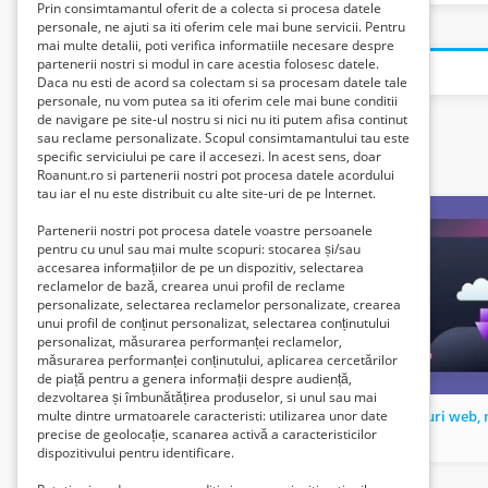
Prin consimtamantul oferit de a colecta si procesa datele
personale, ne ajuti sa iti oferim cele mai bune servicii. Pentru
mai multe detalii, poti verifica informatiile necesare despre
partenerii nostri si modul in care acestia folosesc datele.
Daca nu esti de acord sa colectam si sa procesam datele tale
personale, nu vom putea sa iti oferim cele mai bune conditii
de navigare pe site-ul nostru si nici nu iti putem afisa continut
sau reclame personalizate. Scopul consimtamantului tau este
specific serviciului pe care il accesezi. In acest sens, doar
Related listings
Roanunt.ro si partenerii nostri pot procesa datele acordului
tau iar el nu este distribuit cu alte site-uri de pe Internet.
Partenerii nostri pot procesa datele voastre persoanele
pentru cu unul sau mai multe scopuri: stocarea și/sau
accesarea informațiilor de pe un dispozitiv, selectarea
reclamelor de bază, crearea unui profil de reclame
personalizate, selectarea reclamelor personalizate, crearea
unui profil de conținut personalizat, selectarea conținutului
personalizat, măsurarea performanței reclamelor,
măsurarea performanței conținutului, aplicarea cercetărilor
de piață pentru a genera informații despre audiență,
dezvoltarea și îmbunătățirea produselor, si unul sau mai
Ofertă de web design cu 200 euro. Site in wordpress
multe dintre urmatoarele caracteristi: utilizarea unor date
precise de geolocație, scanarea activă a caracteristicilor
1000 Lei
800 Lei
dispozitivului pentru identificare.