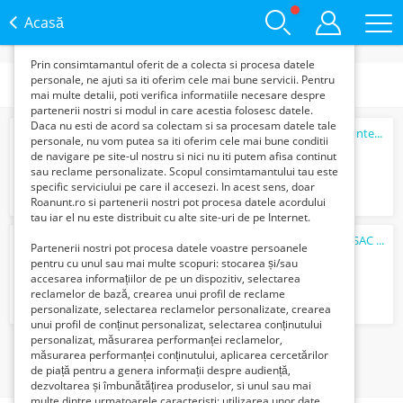
functie de interesele si nevoile tale. De asemenea, aceste
date sunt folosite pentru analizarea traffic-ului pe site-ul
Acasă
nostru si pe Internet.
Prin consimtamantul oferit de a colecta si procesa datele
personale, ne ajuti sa iti oferim cele mai bune servicii. Pentru
Subcategorii
mai multe detalii, poti verifica informatiile necesare despre
partenerii nostri si modul in care acestia folosesc datele.
Daca nu esti de acord sa colectam si sa procesam datele tale
Lanseta cu arc pescuit cu mecanism autointepare inox 2.7m
personale, nu vom putea sa iti oferim cele mai bune conditii
160 Lei
de navigare pe site-ul nostru si nici nu iti putem afisa continut
sau reclame personalizate. Scopul consimtamantului tau este
specific serviciului pe care il accesezi. In acest sens, doar
Roanunt.ro si partenerii nostri pot procesa datele acordului
tau iar el nu este distribuit cu alte site-uri de pe Internet.
www⚫autenticshop⚫ro - - GEANTA RUCSAC MILITAR MIL-TEC LASER-CUT Marime Small 20 ...
Partenerii nostri pot procesa datele voastre persoanele
199 Lei
pentru cu unul sau mai multe scopuri: stocarea și/sau
accesarea informațiilor de pe un dispozitiv, selectarea
reclamelor de bază, crearea unui profil de reclame
personalizate, selectarea reclamelor personalizate, crearea
unui profil de conținut personalizat, selectarea conținutului
personalizat, măsurarea performanței reclamelor,
1
măsurarea performanței conținutului, aplicarea cercetărilor
de piață pentru a genera informații despre audiență,
dezvoltarea și îmbunătățirea produselor, si unul sau mai
multe dintre urmatoarele caracteristi: utilizarea unor date