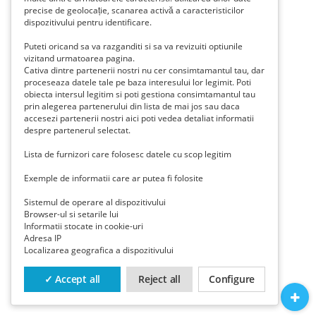
precise de geolocație, scanarea activă a caracteristicilor
dispozitivului pentru identificare.
Puteti oricand sa va razganditi si sa va revizuiti optiunile
vizitand urmatoarea pagina.
Cativa dintre partenerii nostri nu cer consimtamantul tau, dar
proceseaza datele tale pe baza interesului lor legimit. Poti
obiecta intersul legitim si poti gestiona consimtamantul tau
prin alegerea partenerului din lista de mai jos sau daca
accesezi partenerii nostri aici poti vedea detaliat informatii
despre partenerul selectat.
Lista de furnizori care folosesc datele cu scop legitim
Exemple de informatii care ar putea fi folosite
Sistemul de operare al dispozitivului
Browser-ul si setarile lui
Informatii stocate in cookie-uri
Adresa IP
Localizarea geografica a dispozitivului
✓ Accept all
Reject all
Configure