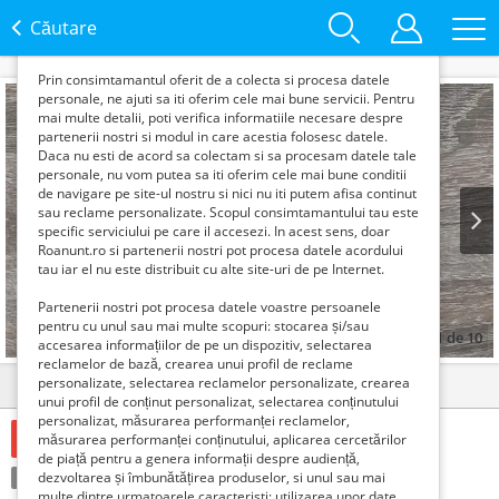
functie de interesele si nevoile tale. De asemenea, aceste
date sunt folosite pentru analizarea traffic-ului pe site-ul
Căutare
nostru si pe Internet.
Prin consimtamantul oferit de a colecta si procesa datele
personale, ne ajuti sa iti oferim cele mai bune servicii. Pentru
mai multe detalii, poti verifica informatiile necesare despre
partenerii nostri si modul in care acestia folosesc datele.
Daca nu esti de acord sa colectam si sa procesam datele tale
personale, nu vom putea sa iti oferim cele mai bune conditii
de navigare pe site-ul nostru si nici nu iti putem afisa continut
sau reclame personalizate. Scopul consimtamantului tau este
specific serviciului pe care il accesezi. In acest sens, doar
Roanunt.ro si partenerii nostri pot procesa datele acordului
Prev
Next
tau iar el nu este distribuit cu alte site-uri de pe Internet.
Partenerii nostri pot procesa datele voastre persoanele
pentru cu unul sau mai multe scopuri: stocarea și/sau
1
de
10
accesarea informațiilor de pe un dispozitiv, selectarea
reclamelor de bază, crearea unui profil de reclame
personalizate, selectarea reclamelor personalizate, crearea
Detalii
Contact
unui profil de conținut personalizat, selectarea conținutului
personalizat, măsurarea performanței reclamelor,
6 Lei
măsurarea performanței conținutului, aplicarea cercetărilor
de piață pentru a genera informații despre audiență,
Tranzacţie:
dezvoltarea și îmbunătățirea produselor, si unul sau mai
Vinde
multe dintre urmatoarele caracteristi: utilizarea unor date