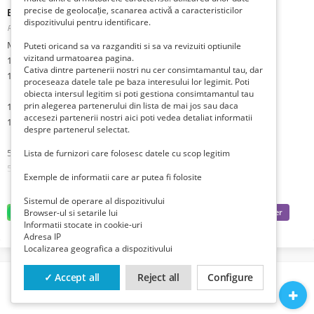
precise de geolocație, scanarea activă a caracteristicilor
Bancnote din Moldova, Polonia, Portugalia, Slovacia
dispozitivului pentru identificare.
Romania, Iasi, Iasi,
Publicat 2 săptămâni în urmă
MOLDOVA
Puteti oricand sa va razganditi si sa va revizuiti optiunile
vizitand urmatoarea pagina.
1 leu 1994 - 4 lei
Cativa dintre partenerii nostri nu cer consimtamantul tau, dar
1 leu 2005 - 4 lei
proceseaza datele tale pe baza interesului lor legimit. Poti
obiecta intersul legitim si poti gestiona consimtamantul tau
prin alegerea partenerului din lista de mai jos sau daca
1 leu 2006 - 3 leI
accesezi partenerii nostri aici poti vedea detaliat informatii
1 leu 2010 - 2 lei
despre partenerul selectat.
5 lei 1994 - 6 lei
Lista de furnizori care folosesc datele cu scop legitim
5 lei 2015 - 7 lei
Exemple de informatii care ar putea fi folosite
20 lei 2015 - 8 lei
Sistemul de operare al dispozitivului
Browser-ul si setarile lui
POLONIA
Informatii stocate in cookie-uri
50 zloti 1988 – 6 lei
Adresa IP
100 zloti 1988 – 2 lei
Localizarea geografica a dispozitivului
PORTUGALIA
✓ Accept all
Reject all
Configure
20 escudos 26.05.1964 – 19 lei