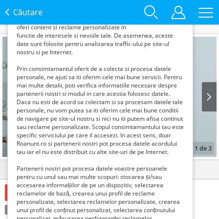
Roanunt.ro si partenerii nostri colecteaza
Căutare
informatii din browserul tau pentru a-ti putea
oferi content si reclame personalizate in
functie de interesele si nevoile tale. De asemenea, aceste
date sunt folosite pentru analizarea traffic-ului pe site-ul
nostru si pe Internet.
Prin consimtamantul oferit de a colecta si procesa datele
personale, ne ajuti sa iti oferim cele mai bune servicii. Pentru
mai multe detalii, poti verifica informatiile necesare despre
partenerii nostri si modul in care acestia folosesc datele.
Daca nu esti de acord sa colectam si sa procesam datele tale
personale, nu vom putea sa iti oferim cele mai bune conditii
Prev
Next
de navigare pe site-ul nostru si nici nu iti putem afisa continut
sau reclame personalizate. Scopul consimtamantului tau este
specific serviciului pe care il accesezi. In acest sens, doar
Roanunt.ro si partenerii nostri pot procesa datele acordului
1
de
3
tau iar el nu este distribuit cu alte site-uri de pe Internet.
Partenerii nostri pot procesa datele voastre persoanele
Detalii
Contact
pentru cu unul sau mai multe scopuri: stocarea și/sau
accesarea informațiilor de pe un dispozitiv, selectarea
150 Lei
reclamelor de bază, crearea unui profil de reclame
personalizate, selectarea reclamelor personalizate, crearea
Condiție:
Nou
Tranzacţie:
Vinde
unui profil de conținut personalizat, selectarea conținutului
personalizat, măsurarea performanței reclamelor,