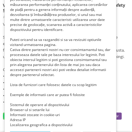
măsurarea performanței conținutului, aplicarea cercetărilor
Vand cască pentru alpinism utilitar si industrial Camp Safety
de piață pentru a genera informații despre audiență,
Star
dezvoltarea și îmbunătățirea produselor, si unul sau mai
Romania, Bucuresti, Bucuresti, Sector 6,
Publicat 3 săptămâni în urmă
multe dintre urmatoarele caracteristi: utilizarea unor date
Vand Casca Alpinism Camp Safety Star ca in poze.
precise de geolocație, scanarea activă a caracteristicilor
dispozitivului pentru identificare.
Sistemul de reglare al castii pentru alpinism Camp Safety Star este
Puteti oricand sa va razganditi si sa va revizuiti optiunile
eficient, simplu si usor. Chingile castii Safety Star sunt reglabile si
vizitand urmatoarea pagina.
Cativa dintre partenerii nostri nu cer consimtamantul tau, dar
fabricate din poliamida.Casca Campe Safety Star este usoara, robusta,
proceseaza datele tale pe baza interesului lor legimit. Poti
usor de folosit si confortabila datorita sistemului suspendat de chingi.
obiecta intersul legitim si poti gestiona consimtamantul tau
prin alegerea partenerului din lista de mai jos sau daca
Caracteristici:
accesezi partenerii nostri aici poti vedea detaliat informatii
despre partenerul selectat.
• material carcasa: ABS
• destinatie: alpinism utilitar si industrial
Lista de furnizori care folosesc datele cu scop legitim
• norme/certificari: CE EN 397
Exemple de informatii care ar putea fi folosite
• greutate: 460 grame
• circumferinta reglabila: 52-60 cm
Sistemul de operare al dispozitivului
Browser-ul si setarile lui
Informatii stocate in cookie-uri
Adresa IP
Localizarea geografica a dispozitivului