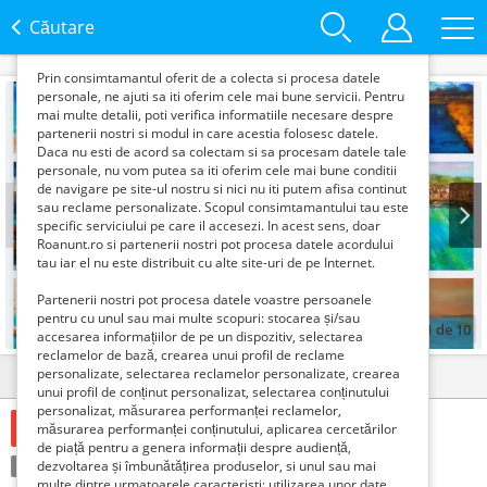
functie de interesele si nevoile tale. De asemenea, aceste
date sunt folosite pentru analizarea traffic-ului pe site-ul
Căutare
nostru si pe Internet.
Prin consimtamantul oferit de a colecta si procesa datele
personale, ne ajuti sa iti oferim cele mai bune servicii. Pentru
mai multe detalii, poti verifica informatiile necesare despre
partenerii nostri si modul in care acestia folosesc datele.
Daca nu esti de acord sa colectam si sa procesam datele tale
personale, nu vom putea sa iti oferim cele mai bune conditii
de navigare pe site-ul nostru si nici nu iti putem afisa continut
sau reclame personalizate. Scopul consimtamantului tau este
specific serviciului pe care il accesezi. In acest sens, doar
Roanunt.ro si partenerii nostri pot procesa datele acordului
Prev
Next
tau iar el nu este distribuit cu alte site-uri de pe Internet.
Partenerii nostri pot procesa datele voastre persoanele
pentru cu unul sau mai multe scopuri: stocarea și/sau
1
de
10
accesarea informațiilor de pe un dispozitiv, selectarea
reclamelor de bază, crearea unui profil de reclame
personalizate, selectarea reclamelor personalizate, crearea
Detalii
Contact
unui profil de conținut personalizat, selectarea conținutului
personalizat, măsurarea performanței reclamelor,
Verifica cu vanzatorul
măsurarea performanței conținutului, aplicarea cercetărilor
de piață pentru a genera informații despre audiență,
Condiție:
dezvoltarea și îmbunătățirea produselor, si unul sau mai
Nou
Tranzacţie:
Vinde
multe dintre urmatoarele caracteristi: utilizarea unor date