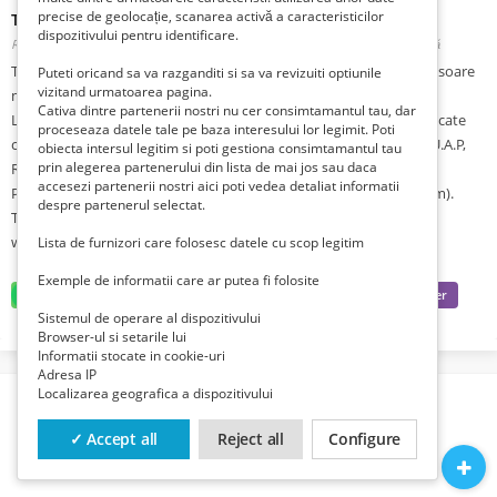
precise de geolocație, scanarea activă a caracteristicilor
Tablouri peisaje cu marea
dispozitivului pentru identificare.
Romania, Ilfov, Bucuresti Sector 1, Pta.Domenii,
Modificat 1 lună zi în urmă
Tablouri picturi cu peisaje ape: mari si oceane, porturi, apusuri de soare
Puteti oricand sa va razganditi si sa va revizuiti optiunile
vizitand urmatoarea pagina.
marine, plaje insorite.
Cativa dintre partenerii nostri nu cer consimtamantul tau, dar
Lucrarile sunt realizate in acuarela sau pastel, sunt originale si unicate
proceseaza datele tale pe baza interesului lor legimit. Poti
create de artistul plastic profesionist Gabriela Calinoiu, membra U.A.P,
obiecta intersul legitim si poti gestiona consimtamantul tau
prin alegerea partenerului din lista de mai jos sau daca
Romania.
accesezi partenerii nostri aici poti vedea detaliat informatii
Preturile pornesc de la 50 Lei ( miniaturi).și de la 150 Lei ( 32x43 cm).
despre partenerul selectat.
Transportul pentru Bucuresti este gratuit.
www.picturipeisaje.wordpress.com
Lista de furnizori care folosesc datele cu scop legitim
Exemple de informatii care ar putea fi folosite
Sistemul de operare al dispozitivului
Browser-ul si setarile lui
Informatii stocate in cookie-uri
Adresa IP
Localizarea geografica a dispozitivului
✓ Accept all
Reject all
Configure