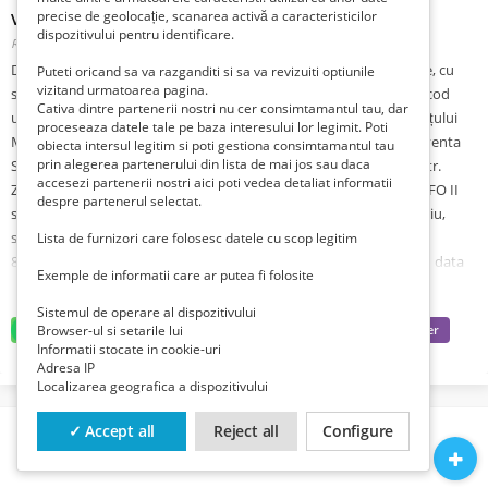
precise de geolocație, scanarea activă a caracteristicilor
Vand bunuri mobile Autoutilitare
dispozitivului pentru identificare.
Romania, Mehedinti, Simian,
Publicat 1 lună zi în urmă
Debitorul SC LORY COM SRL - în faliment, in bancruptcy, en faillite, cu
Puteti oricand sa va razganditi si sa va revizuiti optiunile
vizitand urmatoarea pagina.
sediul in Mun. Dr. Tr. Severin, str. Romană nr. 4A, jud. Mehedinti, cod
Cativa dintre partenerii nostri nu cer consimtamantul tau, dar
unic de înregistrare 1615365, număr de ordine în Registrul Comerțului
proceseaza datele tale pe baza interesului lor legimit. Poti
Mehedinti J25/481/1991, prin lichidator judiciar, Consultant Insolventa
obiecta intersul legitim si poti gestiona consimtamantul tau
prin alegerea partenerului din lista de mai jos sau daca
SPRL Filiala Timis, cu sediul ales in Mun. Drobeta Turnu Severin, str.
accesezi partenerii nostri aici poti vedea detaliat informatii
Zabrautului nr. 7A, jud. Mehedinti, CUI 38704372, inregistrata in RFO II
despre partenerul selectat.
sub nr. 0918, prin reprezentant asociat coordonator Serban Valeriu,
scoate la vânzare la pretul stabilit prin Raportul de evaluare nr.
Lista de furnizori care folosesc datele cu scop legitim
84/19.08.2024, aprobat conform hotararii adunarii creditorilor din data
Exemple de informatii care ar putea fi folosite
de 29.08.2024 publicata in BPI si necontestata, urmatoarele bunuri
mobile:
Sistemul de operare al dispozitivului
Browser-ul si setarile lui
Informatii stocate in cookie-uri
 Autoutilitara N3 DAF TGS95XF, Numar de înmatriculare: MH-22-UVA,
Adresa IP
caroseria: BC autotractor, tip/variant: TGS95XF//FTG95.530S, numar de
Localizarea geografica a dispozitivului
omologare: BJDA8E1111J58R3, numar de identificare:
XLRTE47XS0E607179, an de fabricatie: 2003, Capacitate cilindrica: 12.580
✓ Accept all
Reject all
Configure
cmc, culoare: Alb, localizat in Sat Poroina, DE70 (DN6), Comuna Simian,
jud. Mehedinţi, la pretul de pornire a licitatie in suma de 3.500 Lei pret