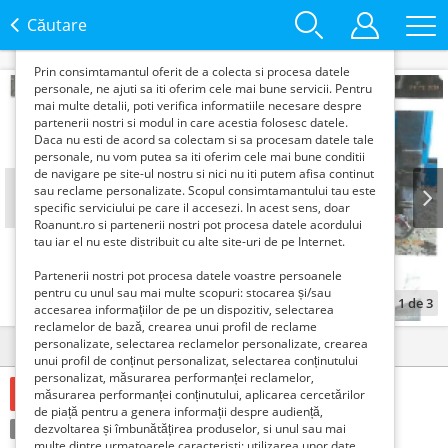
functie de interesele si nevoile tale. De asemenea, aceste
date sunt folosite pentru analizarea traffic-ului pe site-ul
Căutare
nostru si pe Internet.
Prin consimtamantul oferit de a colecta si procesa datele
personale, ne ajuti sa iti oferim cele mai bune servicii. Pentru
mai multe detalii, poti verifica informatiile necesare despre
partenerii nostri si modul in care acestia folosesc datele.
Daca nu esti de acord sa colectam si sa procesam datele tale
personale, nu vom putea sa iti oferim cele mai bune conditii
de navigare pe site-ul nostru si nici nu iti putem afisa continut
sau reclame personalizate. Scopul consimtamantului tau este
specific serviciului pe care il accesezi. In acest sens, doar
Roanunt.ro si partenerii nostri pot procesa datele acordului
Prev
Next
tau iar el nu este distribuit cu alte site-uri de pe Internet.
Partenerii nostri pot procesa datele voastre persoanele
pentru cu unul sau mai multe scopuri: stocarea și/sau
1
de
3
accesarea informațiilor de pe un dispozitiv, selectarea
reclamelor de bază, crearea unui profil de reclame
personalizate, selectarea reclamelor personalizate, crearea
Detalii
Contact
unui profil de conținut personalizat, selectarea conținutului
personalizat, măsurarea performanței reclamelor,
11000 Lei
măsurarea performanței conținutului, aplicarea cercetărilor
de piață pentru a genera informații despre audiență,
Condiție:
dezvoltarea și îmbunătățirea produselor, si unul sau mai
Folosit
Tranzacţie:
Vinde
multe dintre urmatoarele caracteristi: utilizarea unor date