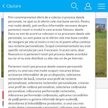
functie de interesele si nevoile tale. De asemenea, aceste
date sunt folosite pentru analizarea traffic-ului pe site-ul
Căutare
nostru si pe Internet.
Prin consimtamantul oferit de a colecta si procesa datele
personale, ne ajuti sa iti oferim cele mai bune servicii. Pentru
mai multe detalii, poti verifica informatiile necesare despre
partenerii nostri si modul in care acestia folosesc datele.
Daca nu esti de acord sa colectam si sa procesam datele tale
personale, nu vom putea sa iti oferim cele mai bune conditii
de navigare pe site-ul nostru si nici nu iti putem afisa continut
sau reclame personalizate. Scopul consimtamantului tau este
specific serviciului pe care il accesezi. In acest sens, doar
Roanunt.ro si partenerii nostri pot procesa datele acordului
tau iar el nu este distribuit cu alte site-uri de pe Internet.
Partenerii nostri pot procesa datele voastre persoanele
pentru cu unul sau mai multe scopuri: stocarea și/sau
1
fotografie
accesarea informațiilor de pe un dispozitiv, selectarea
reclamelor de bază, crearea unui profil de reclame
personalizate, selectarea reclamelor personalizate, crearea
Detalii
Contact
unui profil de conținut personalizat, selectarea conținutului
personalizat, măsurarea performanței reclamelor,
2499 Lei
măsurarea performanței conținutului, aplicarea cercetărilor
de piață pentru a genera informații despre audiență,
Condiție:
dezvoltarea și îmbunătățirea produselor, si unul sau mai
Nou
Tranzacţie:
Vinde
multe dintre urmatoarele caracteristi: utilizarea unor date