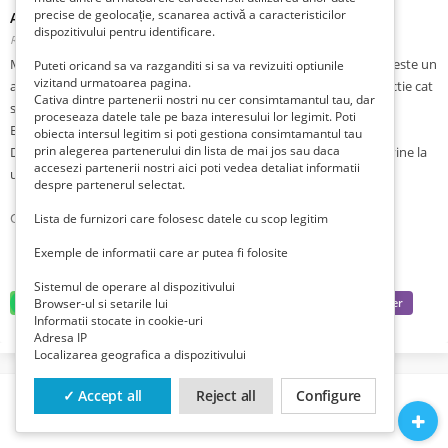
precise de geolocație, scanarea activă a caracteristicilor
ATV NITRO AKP HUMMER 006-RS10 200CC#AUTOMAT
dispozitivului pentru identificare.
Romania, Dambovita, Bucsani, Ardeoani,
Publicat 3 săptămâni în urmă
Modelul “ATV NITRO AKP HUMMER 006-RS10 200CC#AUTOMAT” este un
Puteti oricand sa va razganditi si sa va revizuiti optiunile
vizitand urmatoarea pagina.
atv cu o capacitate cilindrica de 200 cc, potrivit atat pentru distractie cat
Cativa dintre partenerii nostri nu cer consimtamantul tau, dar
si pentru munca.
proceseaza datele tale pe baza interesului lor legimit. Poti
Este ideal pentru munca in livada.
obiecta intersul legitim si poti gestiona consimtamantul tau
prin alegerea partenerului din lista de mai jos sau daca
Datorita design-ului robust si accesoriilor ca il insotesc produsul vine la
accesezi partenerii nostri aici poti vedea detaliat informatii
un pret foarte avantajos.
despre partenerul selectat.
Caracteristici tehnice:
Lista de furnizori care folosesc datele cu scop legitim
Exemple de informatii care ar putea fi folosite
DETALII TEHNICE PRODUS
Motor Honda 4 timpi: capacitate cilindrica 200 cc
Sistemul de operare al dispozitivului
Browser-ul si setarile lui
Model cadru robust solid amortizoare fata/spate
Informatii stocate in cookie-uri
Amortizor pe gaz – reglabil
Adresa IP
Filtru de aer - Sport
Localizarea geografica a dispozitivului
Sistem franare: hidraulic(spate)/tamburi(fata)
Sistem amortizare: bucsi
✓ Accept all
Reject all
Configure
Sistem alimentare: carburator made in Japan
Doua chei de contact