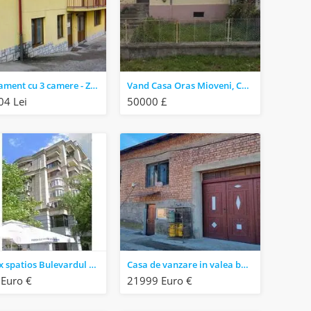
Apartament cu 3 camere - Zalau, str. Closca
Vand Casa Oras Mioveni, Cartier Clucereasa Suprafata 928mp (T+casa)
4 Lei
50000 £
Duplex spatios Bulevardul Unirii
Casa de vanzare in valea bolvasnitei
Euro €
21999 Euro €