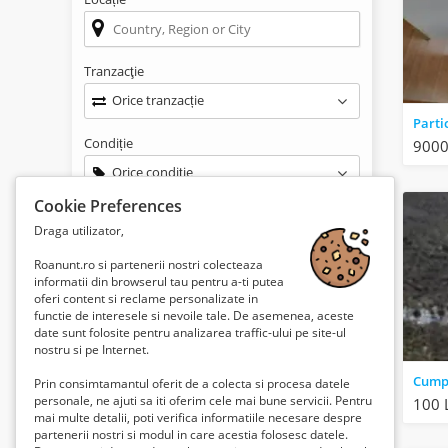
Tranzacţie
Orice tranzacție
Condiție
9000
Orice condiție
Cookie Preferences
Perioadă
Draga utilizator,
Orice vârstă
Roanunt.ro si partenerii nostri colecteaza
informatii din browserul tau pentru a-ti putea
oferi content si reclame personalizate in
functie de interesele si nevoile tale. De asemenea, aceste
Numai articole cu imagine
date sunt folosite pentru analizarea traffic-ului pe site-ul
nostru si pe Internet.
Lei0
-
Lei2850000
Preț:
Cumpa
Prin consimtamantul oferit de a colecta si procesa datele
personale, ne ajuti sa iti oferim cele mai bune servicii. Pentru
100 
mai multe detalii, poti verifica informatiile necesare despre
partenerii nostri si modul in care acestia folosesc datele.