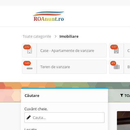
Toate categoriile
Imobiliare
232
137
Case - Apartamente de vanzare
C
149
49
Teren de vanzare
B
Căutare
TO
Cuvânt cheie.
Locație