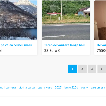
Teren pe valea cernei, malul drept al lacului prisaca dupa 7 izvoare.
Teren de vanzare langa baile herculane.
ei
33 Euro €
75500
1
2
3
nt 1 camera
vitrina calda
opel vivaro
2027
bmw 320d
pasiv
garsoniera