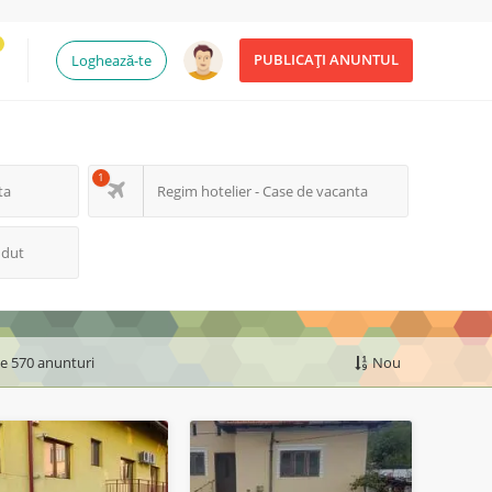
PUBLICAȚI ANUNTUL
Loghează-te
1
ta
Regim hotelier - Case de vacanta
ndut
de 570 anunturi
Nou