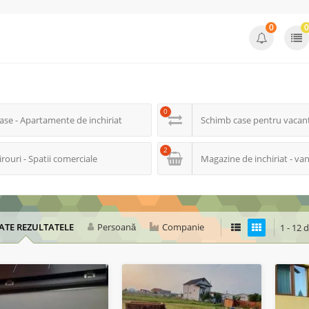
0
0
0
ase - Apartamente de inchiriat
Schimb case pentru vacan
2
irouri - Spatii comerciale
Magazine de inchiriat - va
ATE REZULTATELE
Persoană
Companie
1 - 12 