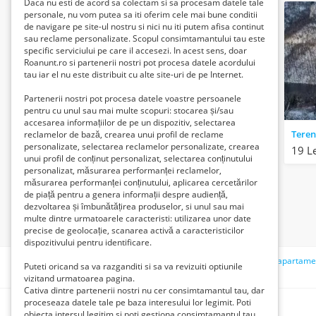
Daca nu esti de acord sa colectam si sa procesam datele tale
personale, nu vom putea sa iti oferim cele mai bune conditii
Căutare
de navigare pe site-ul nostru si nici nu iti putem afisa continut
sau reclame personalizate. Scopul consimtamantului tau este
Abonați-vă la această căutare
specific serviciului pe care il accesezi. In acest sens, doar
Roanunt.ro si partenerii nostri pot procesa datele acordului
Curățați câmpurile
tau iar el nu este distribuit cu alte site-uri de pe Internet.
Partenerii nostri pot procesa datele voastre persoanele
pentru cu unul sau mai multe scopuri: stocarea și/sau
accesarea informațiilor de pe un dispozitiv, selectarea
reclamelor de bază, crearea unui profil de reclame
personalizate, selectarea reclamelor personalizate, crearea
19 L
unui profil de conținut personalizat, selectarea conținutului
personalizat, măsurarea performanței reclamelor,
măsurarea performanței conținutului, aplicarea cercetărilor
de piață pentru a genera informații despre audiență,
dezvoltarea și îmbunătățirea produselor, si unul sau mai
multe dintre urmatoarele caracteristi: utilizarea unor date
precise de geolocație, scanarea activă a caracteristicilor
dispozitivului pentru identificare.
Căutări recente:
formatie nunta
50 lei
total
casa
apartame
Puteti oricand sa va razganditi si sa va revizuiti optiunile
radio tg jiu
ofer
gestionar
percutii
vizitand urmatoarea pagina.
Cativa dintre partenerii nostri nu cer consimtamantul tau, dar
proceseaza datele tale pe baza interesului lor legimit. Poti
obiecta intersul legitim si poti gestiona consimtamantul tau