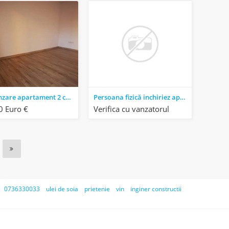
De vânzare apartament 2 cam. finisat, in Florești, Jud. Cluj
Persoana fizică inchiriez apartament 2camere
 Euro €
Verifica cu vanzatorul
0736330033
ulei de soia
prietenie
vin
inginer constructii