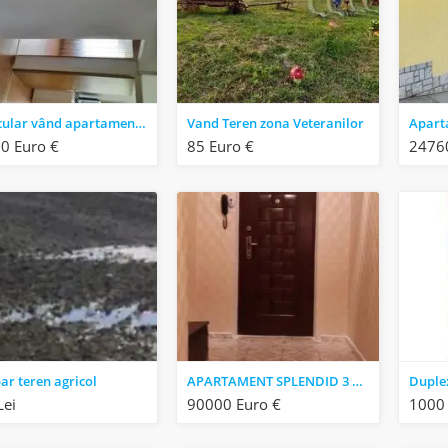
Particular vând apartament 3 camere
Vand Teren zona Veteranilor
0 Euro €
85 Euro €
24760
r teren agricol
APARTAMENT SPLENDID 3 CAMERE DRUMUL TABEREI-VALEA IALOMITEI
Lei
90000 Euro €
1000 