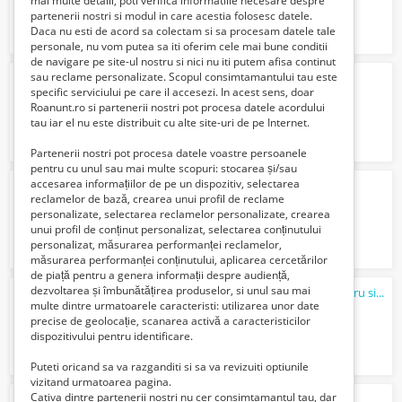
mai multe detalii, poti verifica informatiile necesare despre
partenerii nostri si modul in care acestia folosesc datele.
Daca nu esti de acord sa colectam si sa procesam datele tale
personale, nu vom putea sa iti oferim cele mai bune conditii
de navigare pe site-ul nostru si nici nu iti putem afisa continut
sau reclame personalizate. Scopul consimtamantului tau este
depozit sortat rosii
specific serviciului pe care il accesezi. In acest sens, doar
1800 Euro €
Roanunt.ro si partenerii nostri pot procesa datele acordului
tau iar el nu este distribuit cu alte site-uri de pe Internet.
Partenerii nostri pot procesa datele voastre persoanele
pentru cu unul sau mai multe scopuri: stocarea și/sau
accesarea informațiilor de pe un dispozitiv, selectarea
fabrica sortat telefoane mobile
reclamelor de bază, crearea unui profil de reclame
1800 Euro €
personalizate, selectarea reclamelor personalizate, crearea
unui profil de conținut personalizat, selectarea conținutului
personalizat, măsurarea performanței reclamelor,
măsurarea performanței conținutului, aplicarea cercetărilor
de piață pentru a genera informații despre audiență,
dezvoltarea și îmbunătățirea produselor, si unul sau mai
Ceas de perete cu afisaj digital, termometru si calendar
multe dintre urmatoarele caracteristi: utilizarea unor date
150 Lei
precise de geolocație, scanarea activă a caracteristicilor
dispozitivului pentru identificare.
Puteti oricand sa va razganditi si sa va revizuiti optiunile
vizitand urmatoarea pagina.
Cativa dintre partenerii nostri nu cer consimtamantul tau, dar
Apartament 2 camere de vanzare