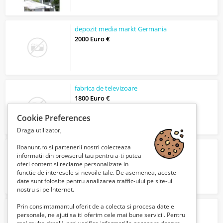
depozit media markt Germania
2000 Euro €
fabrica de televizoare
1800 Euro €
Cookie Preferences
Draga utilizator,
Roanunt.ro si partenerii nostri colecteaza
depozit sortat struguri austria
informatii din browserul tau pentru a-ti putea
1800 Euro €
oferi content si reclame personalizate in
functie de interesele si nevoile tale. De asemenea, aceste
date sunt folosite pentru analizarea traffic-ului pe site-ul
nostru si pe Internet.
Prin consimtamantul oferit de a colecta si procesa datele
depozit sortat mere
personale, ne ajuti sa iti oferim cele mai bune servicii. Pentru
1800 Euro €