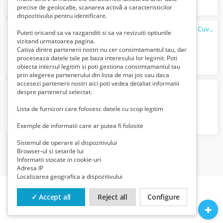
precise de geolocație, scanarea activă a caracteristicilor
dispozitivului pentru identificare.
Spalator inox 1 cuva spalator inox 2-3-4-5 Cuve Spalatoare Stoc HORECA BUCURESTI
Puteti oricand sa va razganditi si sa va revizuiti optiunile
1050 Lei
vizitand urmatoarea pagina.
Cativa dintre partenerii nostri nu cer consimtamantul tau, dar
proceseaza datele tale pe baza interesului lor legimit. Poti
obiecta intersul legitim si poti gestiona consimtamantul tau
prin alegerea partenerului din lista de mai jos sau daca
accesezi partenerii nostri aici poti vedea detaliat informatii
Electrician cu experiență
despre partenerul selectat.
50 Lei
Lista de furnizori care folosesc datele cu scop legitim
Exemple de informatii care ar putea fi folosite
Sistemul de operare al dispozitivului
Browser-ul si setarile lui
1
Informatii stocate in cookie-uri
Adresa IP
Localizarea geografica a dispozitivului
✓ Accept all
Reject all
Configure