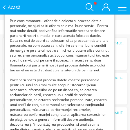
functie de interesele si nevoile tale. De asemenea, aceste
date sunt folosite pentru analizarea traffic-ului pe site-ul
Acasă
nostru si pe Internet.
Prin consimtamantul oferit de a colecta si procesa datele
personale, ne ajuti sa iti oferim cele mai bune servicii. Pentru
Categorii
mai multe detalii, poti verifica informatiile necesare despre
partenerii nostri si modul in care acestia folosesc datele.
Daca nu esti de acord sa colectam si sa procesam datele tale
Nu ai timp să-ți postezi anunțurile? Te ajut eu! Promovează-te rapid și eficient...
personale, nu vom putea sa iti oferim cele mai bune conditii
25 Lei
de navigare pe site-ul nostru si nici nu iti putem afisa continut
sau reclame personalizate. Scopul consimtamantului tau este
specific serviciului pe care il accesezi. In acest sens, doar
Roanunt.ro si partenerii nostri pot procesa datele acordului
tau iar el nu este distribuit cu alte site-uri de pe Internet.
Cupa multifunctionala 3cx si 4 cx jcb in stoc noua sunati 07447097684
Partenerii nostri pot procesa datele voastre persoanele
18500 Lei
pentru cu unul sau mai multe scopuri: stocarea și/sau
accesarea informațiilor de pe un dispozitiv, selectarea
reclamelor de bază, crearea unui profil de reclame
personalizate, selectarea reclamelor personalizate, crearea
unui profil de conținut personalizat, selectarea conținutului
personalizat, măsurarea performanței reclamelor,
NOU: Site-ul meu profesional pentru servicii IT
măsurarea performanței conținutului, aplicarea cercetărilor
200 Lei
de piață pentru a genera informații despre audiență,
dezvoltarea și îmbunătățirea produselor, si unul sau mai
multe dintre urmatoarele caracteristi: utilizarea unor date