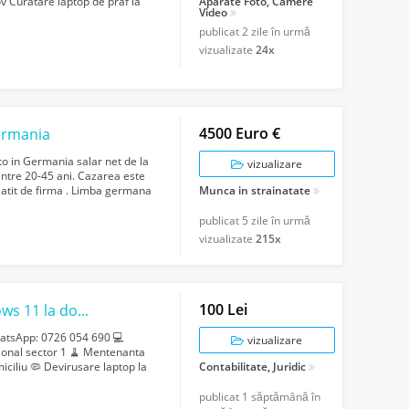
ov Curatare laptop de praf la
Aparate Foto, Camere
Video
publicat
2 zile în urmă
vizualizate
24x
4500 Euro €
Germania
to in Germania salar net de la
vizualizare
intre 20-45 ani. Cazarea este
platit de firma . Limba germana
Munca in strainatate
publicat
5 zile în urmă
vizualizate
215x
100 Lei
Reparatii laptop Bucuresti Instalare windows 11 la domiciliul clientului Service...
WhatsApp: 0726 054 690 💻
vizualizare
esional sector 1 🧹 Mentenanta
miciliu 🦠 Devirusare laptop la
Contabilitate, Juridic
publicat
1 săptămână în