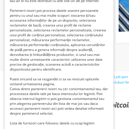
tau iar el nu este distribuit cu alte site-uri de pe Internet.
Partenerii nostri pot procesa datele voastre persoanele
pentru cu unul sau mai multe scopuri: stocarea și/sau
accesarea informațiilor de pe un dispozitiv, selectarea
reclamelor de bază, crearea unui profil de reclame
personalizate, selectarea reclamelor personalizate, crearea
unui profil de conținut personalizat, selectarea conținutului
personalizat, măsurarea performanței reclamelor,
măsurarea performanței conținutului, aplicarea cercetărilor
de piață pentru a genera informații despre audiență,
dezvoltarea și îmbunătățirea produselor, si unul sau mai
multe dintre urmatoarele caracteristi: utilizarea unor date
precise de geolocație, scanarea activă a caracteristicilor
dispozitivului pentru identificare.
Căutări recente:
asamblare jucari
cumpar teren
caut job part
Puteti oricand sa va razganditi si sa va revizuiti optiunile
vintage suport de calcat din lemn masiv
breaza mures
cluburi fe
vizitand urmatoarea pagina.
Cativa dintre partenerii nostri nu cer consimtamantul tau, dar
proceseaza datele tale pe baza interesului lor legimit. Poti
obiecta intersul legitim si poti gestiona consimtamantul tau
prin alegerea partenerului din lista de mai jos sau daca
PARTENERII NOȘTRI
accesezi partenerii nostri aici poti vedea detaliat informatii
despre partenerul selectat.
Lista de furnizori care folosesc datele cu scop legitim