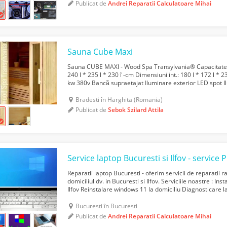
Publicat de
Andrei Reparatii Calculatoare Mihai
Sauna Cube Maxi
Sauna CUBE MAXI - Wood Spa Transylvania®️ Capacitate 
240 l * 235 l * 230 î -cm Dimensiuni int.: 180 l * 172 l * 2
kw 380v Bancă supraetajat Iluminare exterior LED spot I
Sticla maro securizata de 8 mm grosime Ușă...
Bradesti în Harghita (Romania)
Publicat de
Sebok Szilard Attila
Reparatii laptop Bucuresti - oferim servicii de reparatii ra
domiciliul dv. in Bucuresti si Ilfov. Serviciile noastre : I
Ilfov Reinstalare windows 11 la domiciliu Diagnosticare la
dv. in Bucuresti sau Ilfov. Dev...
Bucuresti în Bucuresti
Publicat de
Andrei Reparatii Calculatoare Mihai