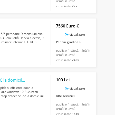
urmă în urmă
vizualizate
22x
7560 Euro €
5/6 persoane Dimensiuni ext.:
vizualizare
30 î - cm Sobă Harvia electric, 9
luminare interior LED RGB
Pentru gradina
publicat
1 săptămână în
urmă în urmă
vizualizate
245x
100 Lei
Service laptop Bucuresti si Ilfov - service PC la domiciliu reparatii monitoare
pide si eficiente doar la
vizualizare
nstalare windows 10 Bucuresti -
ptop defect pe loc la domiciliul
Alte servicii
publicat
1 săptămână în
urmă în urmă
vizualizate
161x