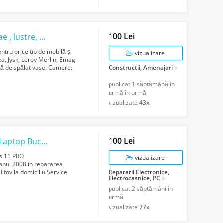
100 Lei
montez mobila Iasi , suport tv , mobilier bae , lustre, etc
entru orice tip de mobilă și
vizualizare
ea, Jysk, Leroy Merlin, Emag
ină de spălat vase. Camere:
Constructii, Amenajari
publicat
1 săptămână în
urmă în urmă
vizualizate
43x
100 Lei
Instalare Windows 11 la domiciliu Service Laptop Bucuresti Reparatii calculatoar...
ws 11 PRO
vizualizare
 anul 2008 in repararea
Ilfov la domiciliu Service
Reparatii Electronice,
Electrocasnice, PC
 monit...
publicat
2 săptămâni în
urmă
vizualizate
77x