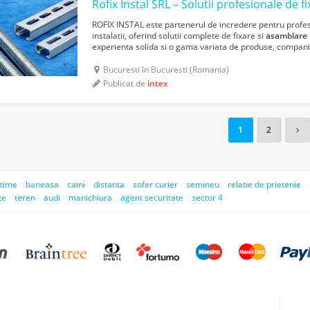
Rofix Instal SRL – Solutii profesionale de f
ROFIX INSTAL este partenerul de incredere pentru profesio
instalatii, oferind solutii complete de fixare si
asamblare
experienta solida si o gama variata de produse, compani
din domeniu prin calitate constanta si di...
Bucuresti în Bucuresti (Romania)
Publicat de
intex
1
2
 time
baneasa
caini
distanta
sofer curier
semineu
relatie de prietenie
te
teren
audi
manichiura
agent securitate
sector 4