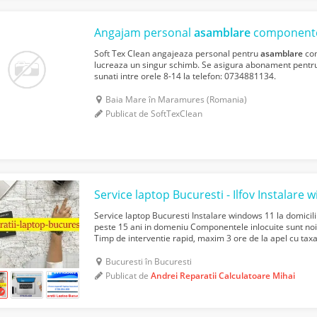
Angajam personal
asamblare
componente 
Soft Tex Clean angajeaza personal pentru
asamblare
com
lucreaza un singur schimb. Se asigura abonament pentru 
sunati intre orele 8-14 la telefon: 0734881134.
Baia Mare în Maramures (Romania)
Publicat de SoftTexClean
Service laptop Bucuresti Instalare windows 11 la domicili
peste 15 ani in domeniu Componentele inlocuite sunt noi
Timp de interventie rapid, maxim 3 ore de la apel cu tax
reparatiilor este de peste 90% Serviciile n...
Bucuresti în Bucuresti
Publicat de
Andrei Reparatii Calculatoare Mihai