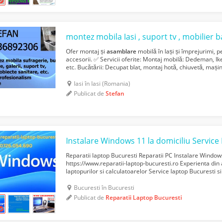
Ofer montaj și
asamblare
mobilă în Iași și împrejurimi, p
accesorii. ✅ Servicii oferite: Montaj mobilă: Dedeman, Ik
etc. Bucătării: Decupat blat, montaj hotă, chiuvetă, maș
Mobilier sufragerie, dormitor, birou. Baie: ...
Iasi în Iasi (Romania)
Publicat de
Stefan
Reparatii laptop Bucuresti Reparatii PC Instalare Windo
https://www.reparatii-laptop-bucuresti.ro Experienta din
laptopurilor si calculatoarelor Service laptop Bucuresti si 
calculatoare la domiciliu in sector 1, 2, 3, 4, 5, 6 Reparatii
Bucuresti în Bucuresti
Publicat de
Reparatii Laptop Bucuresti