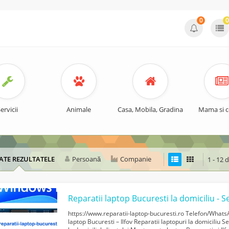
0
0
ervicii
Animale
Casa, Mobila, Gradina
Mama si c
ATE REZULTATELE
Persoană
Companie
1 - 12 
https://www.reparatii-laptop-bucuresti.ro Telefon/What
laptop Bucuresti – Ilfov Reparatii laptopuri la domiciliu 