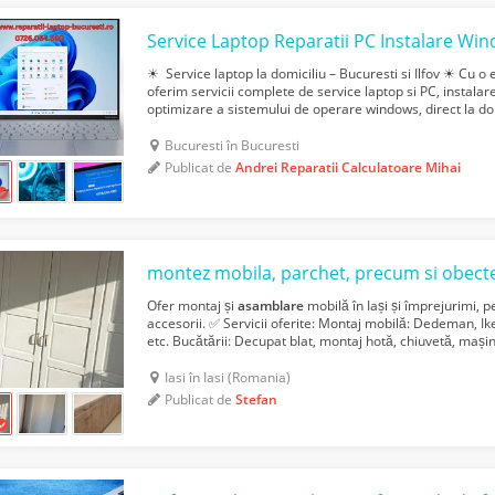
☀ Service laptop la domiciliu – Bucuresti si Ilfov ☀ Cu o
oferim servicii complete de service laptop si PC, instalare
optimizare a sistemului de operare windows, direct la domi
fixe, fara batai de cap sau deplasari in...
Bucuresti în Bucuresti
Publicat de
Andrei Reparatii Calculatoare Mihai
montez mobila, parchet, precum si obecte
Ofer montaj și
asamblare
mobilă în Iași și împrejurimi, p
accesorii. ✅ Servicii oferite: Montaj mobilă: Dedeman, Ik
etc. Bucătării: Decupat blat, montaj hotă, chiuvetă, maș
Mobilier sufragerie, dormitor, birou. Baie: ...
Iasi în Iasi (Romania)
Publicat de
Stefan