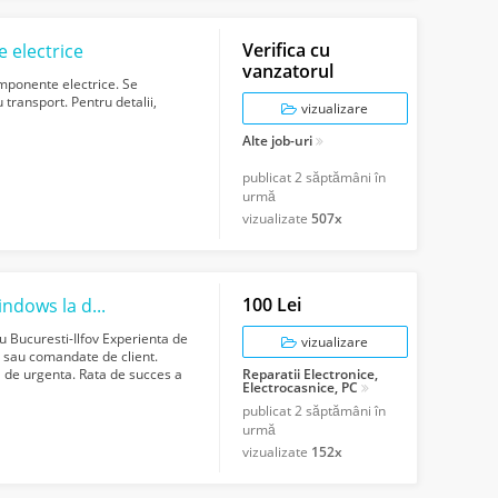
Verifica cu
electrice
vanzatorul
ponente electrice. Se
transport. Pentru detalii,
vizualizare
Alte job-uri
publicat
2 săptămâni în
urmă
vizualizate
507x
100 Lei
Service laptop Bucuresti - Ilfov Instalare windows la domiciliul clientului
u Bucuresti-Ilfov Experienta de
vizualizare
 sau comandate de client.
a de urgenta. Rata de succes a
Reparatii Electronice,
Electrocasnice, PC
publicat
2 săptămâni în
urmă
vizualizate
152x