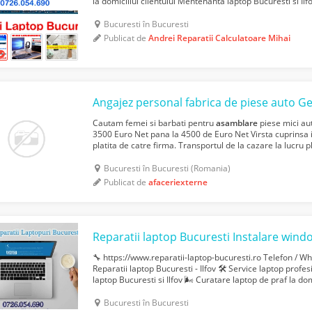
la domiciliul clientului Mentenanta laptop Bucuresti si Ilf
domiciliu Devirusare laptop si instalare...
Bucuresti în Bucuresti
Publicat de
Andrei Reparatii Calculatoare Mihai
Angajez personal fabrica de piese auto 
Cautam femei si barbati pentru
asamblare
piese mici au
3500 Euro Net pana la 4500 de Euro Net Virsta cuprinsa 
platita de catre firma. Transportul de la cazare la lucru 
- constituie un avantaj! NU se percep co...
Bucuresti în Bucuresti (Romania)
Publicat de
afaceriexterne
🔧 https://www.reparatii-laptop-bucuresti.ro Telefon / 
Reparatii laptop Bucuresti - Ilfov 🛠️ Service laptop prof
laptop Bucuresti si Ilfov 🌬️ Curatare laptop de praf la do
domiciliu 🔩 Inlocuire componente defecte la l...
Bucuresti în Bucuresti