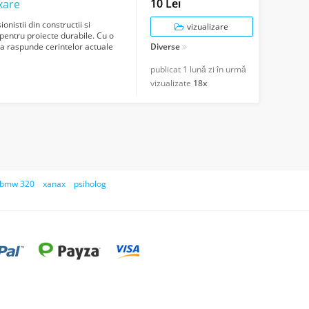
10 Lei
ixare
nistii din constructii si
vizualizare
pentru proiecte durabile. Cu o
a raspunde cerintelor actuale
Diverse
publicat
1 lună zi în urmă
vizualizate
18x
bmw 320
xanax
psiholog