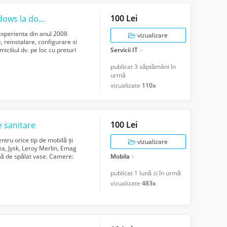
100 Lei
Service Laptop Reparatii PC Instalare Windows la domiciliu in Bucuresti si Ilfov
 experienta din anul 2008
vizualizare
, reinstalare, configurare si
ciliul dv. pe loc cu preturi
Servicii IT
publicat
3 săptămâni în
urmă
vizualizate
110x
100 Lei
 sanitare
entru orice tip de mobilă și
vizualizare
ea, Jysk, Leroy Merlin, Emag
ină de spălat vase. Camere:
Mobila
publicat
1 lună zi în urmă
vizualizate
483x