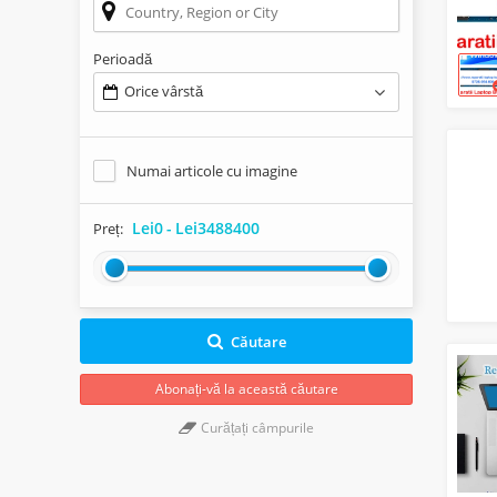
Perioadă
Orice vârstă
Numai articole cu imagine
Lei0
-
Lei3488400
Preț:
Căutare
Abonați-vă la această căutare
Curățați câmpurile