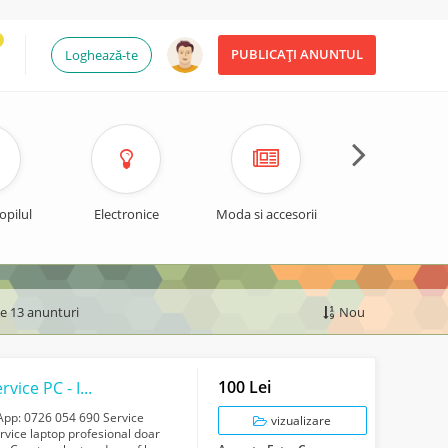
PUBLICAȚI ANUNTUL
Loghează-te
opilul
Electronice
Moda si accesorii
Timp liber si spo
de 13 anunturi
Nou
100 Lei
Reparatii laptop Bucuresti la domiciliu - Service PC - Instalare Windows 11
sApp: 0726 054 690 Service
vizualizare
Service laptop profesional doar