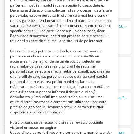
mai multe detalii, poti verifica informatiile necesare despre
partenerii nostri si modul in care acestia folosesc datele.
Daca nu esti de acord sa colectam si sa procesam datele tale
personale, nu vom putea sa iti oferim cele mai bune conditii
de navigare pe site-ul nostru si nici nu iti putem afisa continut
sau reclame personalizate. Scopul consimtamantului tau este
Reparatii Injectoare Skoda Fabia, Octavia, Superb 1.4 - 1.9 si 2.0 TDI
specific serviciului pe care il accesezi. In acest sens, doar
375 Lei
Roanunt.ro si partenerii nostri pot procesa datele acordului
tau iar el nu este distribuit cu alte site-uri de pe Internet.
Partenerii nostri pot procesa datele voastre persoanele
pentru cu unul sau mai multe scopuri: stocarea și/sau
accesarea informațiilor de pe un dispozitiv, selectarea
Reparatii Injectoare Maracineni 104
reclamelor de bază, crearea unui profil de reclame
450 Lei
personalizate, selectarea reclamelor personalizate, crearea
unui profil de conținut personalizat, selectarea conținutului
personalizat, măsurarea performanței reclamelor,
măsurarea performanței conținutului, aplicarea cercetărilor
de piață pentru a genera informații despre audiență,
dezvoltarea și îmbunătățirea produselor, si unul sau mai
Reconditionare Injectoare
Audi
, Vw, Skoda, Passat
multe dintre urmatoarele caracteristi: utilizarea unor date
350 Lei
precise de geolocație, scanarea activă a caracteristicilor
dispozitivului pentru identificare.
Puteti oricand sa va razganditi si sa va revizuiti optiunile
vizitand urmatoarea pagina.
Cativa dintre partenerii nostri nu cer consimtamantul tau, dar
Telefon Carhandy
Audi
AEG HT 911 RARITATE