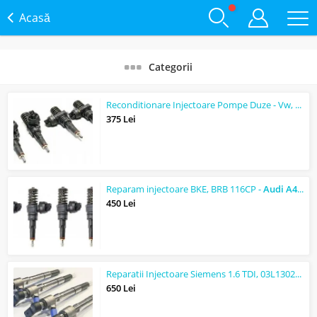
Acasă
Categorii
Reconditionare Injectoare Pompe Duze - Vw,
Audi
375 Lei
Reparam injectoare BKE, BRB 116CP -
Audi
A4
1.9 
450 Lei
Reparatii Injectoare Siemens 1.6 TDI, 03L130277B, CAYA, CAYB, CAYC
650 Lei