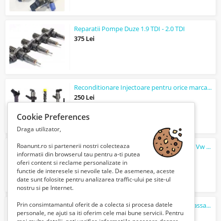
Reparatii Pompe Duze 1.9 TDI - 2.0 TDI
375 Lei
Reconditionare Injectoare pentru orice marca auto
250 Lei
Cookie Preferences
Draga utilizator,
Roanunt.ro si partenerii nostri colecteaza
Reparatii Injectoare Vw Touareg 2.5 TDI si Vw Transporter T5 2.5 TDI
informatii din browserul tau pentru a-ti putea
375 Lei
oferi content si reclame personalizate in
functie de interesele si nevoile tale. De asemenea, aceste
date sunt folosite pentru analizarea traffic-ului pe site-ul
nostru si pe Internet.
Prin consimtamantul oferit de a colecta si procesa datele
Injector / Injectoare AVF, AVB, AWX Vw, Passat,
Aud
personale, ne ajuti sa iti oferim cele mai bune servicii. Pentru
375 Lei