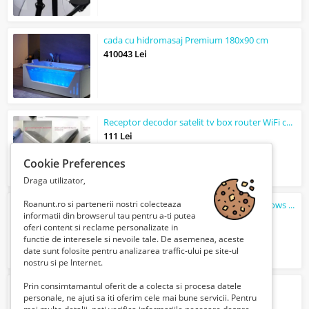
cada cu hidromasaj Premium 180x90 cm
410043 Lei
Receptor decodor satelit tv box router WiFi cablu interconect
111 Lei
Cookie Preferences
Draga utilizator,
Roanunt.ro si partenerii nostri colecteaza
Reparatii laptop Bucuresti Instalare windows 11 la domiciliul clientului Service...
informatii din browserul tau pentru a-ti putea
100 Lei
oferi content si reclame personalizate in
functie de interesele si nevoile tale. De asemenea, aceste
date sunt folosite pentru analizarea traffic-ului pe site-ul
nostru si pe Internet.
Prin consimtamantul oferit de a colecta si procesa datele
Vand Renault Megane 4
personale, ne ajuti sa iti oferim cele mai bune servicii. Pentru
Verifica cu vanzatorul