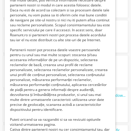
mai multe detalii, poti verifica informatiile necesare despre
partenerii nostri si modul in care acestia folosesc datele.
Daca nu esti de acord sa colectam si sa procesam datele tale
personale, nu vom putea sa iti oferim cele mai bune conditii
de navigare pe site-ul nostru si nici nu iti putem afisa continut
sau reclame personalizate. Scopul consimtamantului tau este
Casca
integrala Scorpion Exo 491 solid
specific serviciului pe care il accesezi. In acest sens, doar
350 Lei
Roanunt.ro si partenerii nostri pot procesa datele acordului
tau iar el nu este distribuit cu alte site-uri de pe Internet.
Partenerii nostri pot procesa datele voastre persoanele
pentru cu unul sau mai multe scopuri: stocarea și/sau
accesarea informațiilor de pe un dispozitiv, selectarea
Cazare la Mamaia
reclamelor de bază, crearea unui profil de reclame
450 Lei
personalizate, selectarea reclamelor personalizate, crearea
unui profil de conținut personalizat, selectarea conținutului
personalizat, măsurarea performanței reclamelor,
măsurarea performanței conținutului, aplicarea cercetărilor
de piață pentru a genera informații despre audiență,
dezvoltarea și îmbunătățirea produselor, si unul sau mai
Service Laptop Reparatii PC Instalare Windows la domiciliu in Bucuresti si Ilfov
multe dintre urmatoarele caracteristi: utilizarea unor date
100 Lei
precise de geolocație, scanarea activă a caracteristicilor
dispozitivului pentru identificare.
Puteti oricand sa va razganditi si sa va revizuiti optiunile
vizitand urmatoarea pagina.
Cativa dintre partenerii nostri nu cer consimtamantul tau, dar
Casti in ear
Bluetooth
+ accesorii, casti cu fir