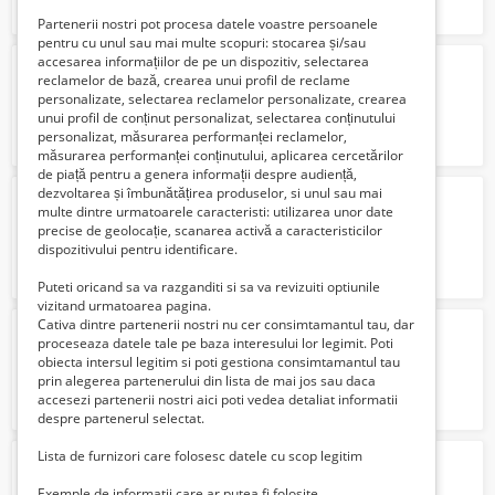
Partenerii nostri pot procesa datele voastre persoanele
pentru cu unul sau mai multe scopuri: stocarea și/sau
accesarea informațiilor de pe un dispozitiv, selectarea
Anunt intentie elaborare PUZ
reclamelor de bază, crearea unui profil de reclame
Verifica cu vanzatorul
personalizate, selectarea reclamelor personalizate, crearea
unui profil de conținut personalizat, selectarea conținutului
personalizat, măsurarea performanței reclamelor,
măsurarea performanței conținutului, aplicarea cercetărilor
de piață pentru a genera informații despre audiență,
dezvoltarea și îmbunătățirea produselor, si unul sau mai
Locuri de munca Abator-Germania
multe dintre urmatoarele caracteristi: utilizarea unor date
Verifica cu vanzatorul
precise de geolocație, scanarea activă a caracteristicilor
dispozitivului pentru identificare.
Puteti oricand sa va razganditi si sa va revizuiti optiunile
vizitand urmatoarea pagina.
Cativa dintre partenerii nostri nu cer consimtamantul tau, dar
Traduceri notariale franceză
proceseaza datele tale pe baza interesului lor legimit. Poti
100 Lei
obiecta intersul legitim si poti gestiona consimtamantul tau
prin alegerea partenerului din lista de mai jos sau daca
accesezi partenerii nostri aici poti vedea detaliat informatii
despre partenerul selectat.
Lista de furnizori care folosesc datele cu scop legitim
Consilier
dezvoltare personala
Verifica cu vanzatorul
Exemple de informatii care ar putea fi folosite