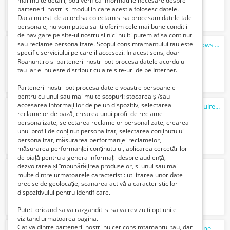
mai multe detalii, poti verifica informatiile necesare despre
partenerii nostri si modul in care acestia folosesc datele.
Daca nu esti de acord sa colectam si sa procesam datele tale
personale, nu vom putea sa iti oferim cele mai bune conditii
de navigare pe site-ul nostru si nici nu iti putem afisa continut
sau reclame personalizate. Scopul consimtamantului tau este
Reparatii laptop Bucuresti Instalare windows 11 la domiciliul clientului Service...
specific serviciului pe care il accesezi. In acest sens, doar
100 Lei
Roanunt.ro si partenerii nostri pot procesa datele acordului
tau iar el nu este distribuit cu alte site-uri de pe Internet.
Partenerii nostri pot procesa datele voastre persoanele
pentru cu unul sau mai multe scopuri: stocarea și/sau
accesarea informațiilor de pe un dispozitiv, selectarea
Colocare server, servere în România, găzduire web – Megahost.ro
reclamelor de bază, crearea unui profil de reclame
Verifica cu vanzatorul
personalizate, selectarea reclamelor personalizate, crearea
unui profil de conținut personalizat, selectarea conținutului
personalizat, măsurarea performanței reclamelor,
măsurarea performanței conținutului, aplicarea cercetărilor
de piață pentru a genera informații despre audiență,
dezvoltarea și îmbunătățirea produselor, si unul sau mai
jack russel terrier
multe dintre urmatoarele caracteristi: utilizarea unor date
1500 Lei
precise de geolocație, scanarea activă a caracteristicilor
dispozitivului pentru identificare.
Puteti oricand sa va razganditi si sa va revizuiti optiunile
vizitand urmatoarea pagina.
Cativa dintre partenerii nostri nu cer consimtamantul tau, dar
Site web,aplicații online sau magazine online. Constanta