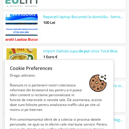
Reparatii laptop Bucuresti la domiciliu - Service PC - Instalare Windows 11
100 Lei
Import Oalnda supa
de
pui
Unox Total Blue
1 Euro €
Cookie Preferences
Draga utilizator,
Roanunt.ro si partenerii nostri colecteaza
Ceas
de
perete cu afisaj digital, termometru si calendar
informatii din browserul tau pentru a-ti putea
150 Lei
oferi content si reclame personalizate in
functie de interesele si nevoile tale. De asemenea, aceste
date sunt folosite pentru analizarea traffic-ului pe site-ul
nostru si pe Internet.
Prin consimtamantul oferit de a colecta si procesa datele
Angajăm Animatoare/Dansatoare pentru Night Club din Cluj Napoca
personale, ne ajuti sa iti oferim cele mai bune servicii. Pentru
1500 Euro €