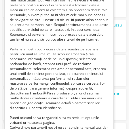
mai multe detalii, poti verifica informatiile necesare despre
partenerii nostri si modul in care acestia folosesc datele.
Daca nu esti de acord sa colectam si sa procesam datele tale
personale, nu vom putea sa iti oferim cele mai bune conditii
de navigare pe site-ul nostru si nici nu iti putem afisa continut
sau reclame personalizate. Scopul consimtamantului tau este
Service Reparatii Injectoare Maracineni, Buzau
specific serviciului pe care il accesezi. In acest sens, doar
250 Lei
Roanunt.ro si partenerii nostri pot procesa datele acordului
tau iar el nu este distribuit cu alte site-uri de pe Internet.
Partenerii nostri pot procesa datele voastre persoanele
pentru cu unul sau mai multe scopuri: stocarea și/sau
accesarea informațiilor de pe un dispozitiv, selectarea
Sofer categoria B duba de 3,5 T
reclamelor de bază, crearea unui profil de reclame
8500 Lei
personalizate, selectarea reclamelor personalizate, crearea
unui profil de conținut personalizat, selectarea conținutului
personalizat, măsurarea performanței reclamelor,
măsurarea performanței conținutului, aplicarea cercetărilor
de piață pentru a genera informații despre audiență,
dezvoltarea și îmbunătățirea produselor, si unul sau mai
Depozit de arcuri cu foi si foi de arc pentru utilitare usoare si grele
multe dintre urmatoarele caracteristi: utilizarea unor date
100 Lei
precise de geolocație, scanarea activă a caracteristicilor
dispozitivului pentru identificare.
Puteti oricand sa va razganditi si sa va revizuiti optiunile
vizitand urmatoarea pagina.
Cativa dintre partenerii nostri nu cer consimtamantul tau, dar
Injectoare Buzau