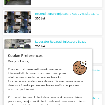
Reconditionare Injectoare Audi, Vw, Skoda, Passat
350 Lei
Laborator Reparatii Injectoare Buzau
250 Lei
Cookie Preferences
Draga utilizator,
Roanunt.ro si partenerii nostri colecteaza
Reparatii Injectoare / Reconditionare Injectoare
informatii din browserul tau pentru a-ti putea
250 Lei
oferi content si reclame personalizate in
functie de interesele si nevoile tale. De asemenea, aceste
date sunt folosite pentru analizarea traffic-ului pe site-ul
nostru si pe Internet.
Prin consimtamantul oferit de a colecta si procesa datele
Reparatii / Reconditionare Injectoare Buzau - Pompe Duze, Piezo, Bosch, Delphi, ...
personale, ne ajuti sa iti oferim cele mai bune servicii. Pentru
250 Lei