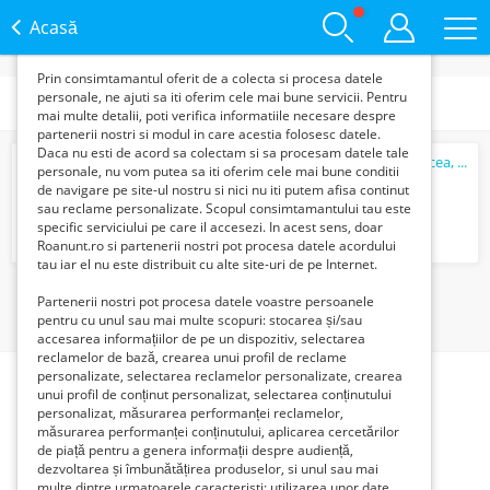
functie de interesele si nevoile tale. De asemenea, aceste
date sunt folosite pentru analizarea traffic-ului pe site-ul
Acasă
nostru si pe Internet.
Prin consimtamantul oferit de a colecta si procesa datele
personale, ne ajuti sa iti oferim cele mai bune servicii. Pentru
Categorii
mai multe detalii, poti verifica informatiile necesare despre
partenerii nostri si modul in care acestia folosesc datele.
Daca nu esti de acord sa colectam si sa procesam datele tale
Usi de garaj craiova calafat, bailesti, segarcea, bechet, dabuleni,
personale, nu vom putea sa iti oferim cele mai bune conditii
5000 Lei
de navigare pe site-ul nostru si nici nu iti putem afisa continut
sau reclame personalizate. Scopul consimtamantului tau este
specific serviciului pe care il accesezi. In acest sens, doar
Roanunt.ro si partenerii nostri pot procesa datele acordului
tau iar el nu este distribuit cu alte site-uri de pe Internet.
1
Partenerii nostri pot procesa datele voastre persoanele
pentru cu unul sau mai multe scopuri: stocarea și/sau
accesarea informațiilor de pe un dispozitiv, selectarea
reclamelor de bază, crearea unui profil de reclame
personalizate, selectarea reclamelor personalizate, crearea
unui profil de conținut personalizat, selectarea conținutului
personalizat, măsurarea performanței reclamelor,
măsurarea performanței conținutului, aplicarea cercetărilor
de piață pentru a genera informații despre audiență,
dezvoltarea și îmbunătățirea produselor, si unul sau mai
multe dintre urmatoarele caracteristi: utilizarea unor date