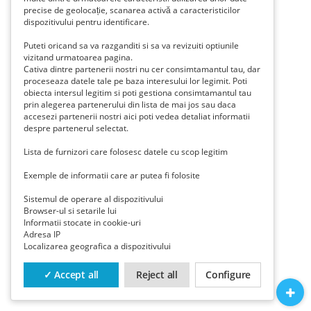
precise de geolocație, scanarea activă a caracteristicilor
dispozitivului pentru identificare.
Puteti oricand sa va razganditi si sa va revizuiti optiunile
vizitand urmatoarea pagina.
Cativa dintre partenerii nostri nu cer consimtamantul tau, dar
proceseaza datele tale pe baza interesului lor legimit. Poti
obiecta intersul legitim si poti gestiona consimtamantul tau
prin alegerea partenerului din lista de mai jos sau daca
accesezi partenerii nostri aici poti vedea detaliat informatii
despre partenerul selectat.
Lista de furnizori care folosesc datele cu scop legitim
Exemple de informatii care ar putea fi folosite
Sistemul de operare al dispozitivului
Browser-ul si setarile lui
Informatii stocate in cookie-uri
Adresa IP
Localizarea geografica a dispozitivului
✓ Accept all
Reject all
Configure