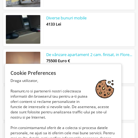
Diverse bunuri mobile
4133 Lei
De vânzare apartament 2 cam. finisat, in Florești, Jud. Cluj
75500 Euro €
Cookie Preferences
Draga utilizator,
Roanunt.ro si partenerii nostri colecteaza
Imprimanta xerox WORKCENTRE 5022
informatii din browserul tau pentru a-ti putea
528 Lei
oferi content si reclame personalizate in
functie de interesele si nevoile tale. De asemenea, aceste
date sunt folosite pentru analizarea traffic-ului pe site-ul
nostru si pe Internet.
Prin consimtamantul oferit de a colecta si procesa datele
Ciocan demolator DeWALT 2100W
personale, ne ajuti sa iti oferim cele mai bune servicii. Pentru
1008 Lei