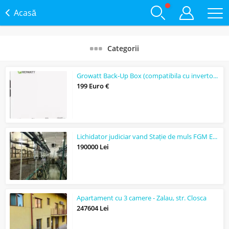
Acasă
Categorii
Growatt Back-Up Box (compatibila cu invertoarele monofazate MIN-XH)
199 Euro €
Lichidator judiciar vand Stație de muls FGM Euro Glass
190000 Lei
Apartament cu 3 camere - Zalau, str. Closca
247604 Lei