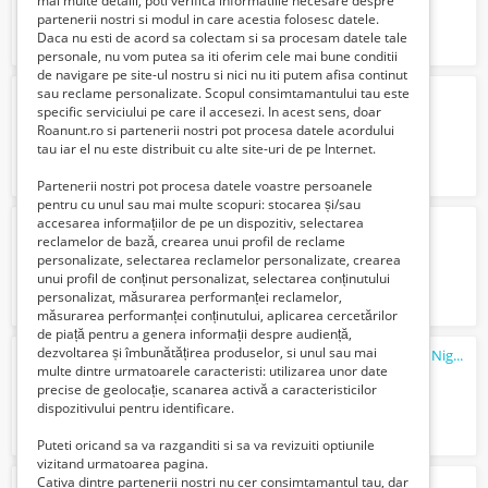
mai multe detalii, poti verifica informatiile necesare despre
partenerii nostri si modul in care acestia folosesc datele.
Daca nu esti de acord sa colectam si sa procesam datele tale
personale, nu vom putea sa iti oferim cele mai bune conditii
de navigare pe site-ul nostru si nici nu iti putem afisa continut
sau reclame personalizate. Scopul consimtamantului tau este
Placa compactoare reversibila
specific serviciului pe care il accesezi. In acest sens, doar
517 Lei
Roanunt.ro si partenerii nostri pot procesa datele acordului
tau iar el nu este distribuit cu alte site-uri de pe Internet.
Partenerii nostri pot procesa datele voastre persoanele
pentru cu unul sau mai multe scopuri: stocarea și/sau
accesarea informațiilor de pe un dispozitiv, selectarea
Generator sudura Energy
reclamelor de bază, crearea unui profil de reclame
406 Lei
personalizate, selectarea reclamelor personalizate, crearea
unui profil de conținut personalizat, selectarea conținutului
personalizat, măsurarea performanței reclamelor,
măsurarea performanței conținutului, aplicarea cercetărilor
de piață pentru a genera informații despre audiență,
dezvoltarea și îmbunătățirea produselor, si unul sau mai
Angajăm Animatoare/Dansatoare pentru Night Club din Cluj Napoca
multe dintre urmatoarele caracteristi: utilizarea unor date
1500 Euro €
precise de geolocație, scanarea activă a caracteristicilor
dispozitivului pentru identificare.
Puteti oricand sa va razganditi si sa va revizuiti optiunile
vizitand urmatoarea pagina.
Cativa dintre partenerii nostri nu cer consimtamantul tau, dar
limba germana